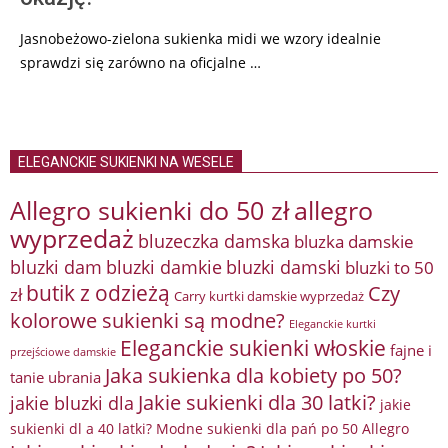
Jasnobeżowo-zielona sukienka midi we wzory idealnie
sprawdzi się zarówno na oficjalne …
ELEGANCKIE SUKIENKI NA WESELE
Allegro sukienki do 50 zł
allegro
wyprzedaż
bluzeczka damska
bluzka damskie
bluzki damkie
bluzki dam
bluzki damski
bluzki to 50
butik z odzieżą
Czy
zł
Carry kurtki damskie wyprzedaż
kolorowe sukienki są modne?
Eleganckie kurtki
Eleganckie sukienki włoskie
fajne i
przejściowe damskie
Jaka sukienka dla kobiety po 50?
tanie ubrania
Jakie sukienki dla 30 latki?
jakie bluzki dla
jakie
sukienki dl a 40 latki? Modne sukienki dla pań po 50 Allegro