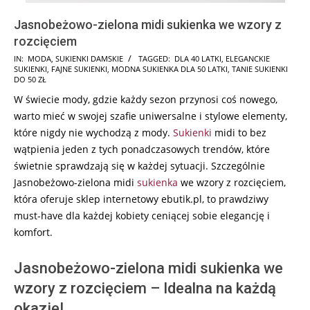
Jasnobeżowo-zielona midi sukienka we wzory z
rozcięciem
2024-
IN:
MODA
,
SUKIENKI DAMSKIE
TAGGED:
DLA 40 LATKI
,
ELEGANCKIE
SUKIENKI
,
FAJNE SUKIENKI
,
MODNA SUKIENKA DLA 50 LATKI
,
TANIE SUKIENKI
09-
DO 50 ZŁ
09
W świecie mody, gdzie każdy sezon przynosi coś nowego,
warto mieć w swojej szafie uniwersalne i stylowe elementy,
które nigdy nie wychodzą z mody.
Sukienki
midi to bez
wątpienia jeden z tych ponadczasowych trendów, które
świetnie sprawdzają się w każdej sytuacji. Szczególnie
Jasnobeżowo-zielona midi
sukienka
we wzory z rozcięciem,
która oferuje sklep internetowy ebutik.pl, to prawdziwy
must-have dla każdej kobiety ceniącej sobie elegancję i
komfort.
Jasnobeżowo-zielona midi sukienka we
wzory z rozcięciem – Idealna na każdą
okazję!