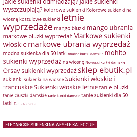
Jakie sukienki odmładzają?
Jakie sukienki
wyszczuplają?
kolorowe sukienki
Kolorowe sukienki na
letnie
wiosnę
koszulowe sukienki
wyprzedaże
mango ubrania
mango bluzki
Markowe sukienki
markowe bluzki wyprzedaż
markowe ubrania wyprzedaż
włoskie
mohito
modna sukienka dla 50 latki
modne kurtki damskie
sukienki wyprzedaż
na wiosnę
Nowości kurtki damskie
sklep ebutik.pl
Orsay sukienki wyprzedaż
Sukienki włoskie i
sukienki
sukienki na wiosnę
francuskie
Sukienki włoskie letnie
tanie bluzki
tanie sukienki dla 50
tanie ciuszki damskie
tanie kurtki damskie
latki
Tanie ubrania
ELEGANCKIE SUKIENKI NA WESELE KATEGORIE