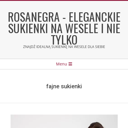
Skip
to
ROSANEGRA - ELEGANCKIE
content
SUKIENKI NA WESELE I NIE
TYLKO
ZNAJDŹ IDEALNĄ SUKIENKĘ NA WESELE DLA SIEBIE
Secondary
Menu
Navigation
Menu
fajne sukienki