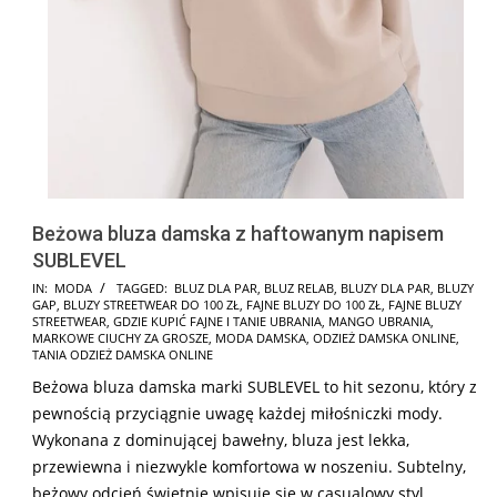
Beżowa bluza damska z haftowanym napisem
SUBLEVEL
2024-
IN:
MODA
TAGGED:
BLUZ DLA PAR
,
BLUZ RELAB
,
BLUZY DLA PAR
,
BLUZY
GAP
,
BLUZY STREETWEAR DO 100 ZŁ
,
FAJNE BLUZY DO 100 ZŁ
,
FAJNE BLUZY
09-
STREETWEAR
,
GDZIE KUPIĆ FAJNE I TANIE UBRANIA
,
MANGO UBRANIA
,
12
MARKOWE CIUCHY ZA GROSZE
,
MODA DAMSKA
,
ODZIEŻ DAMSKA ONLINE
,
TANIA ODZIEŻ DAMSKA ONLINE
Beżowa bluza damska marki SUBLEVEL to hit sezonu, który z
pewnością przyciągnie uwagę każdej miłośniczki mody.
Wykonana z dominującej bawełny, bluza jest lekka,
przewiewna i niezwykle komfortowa w noszeniu. Subtelny,
beżowy odcień świetnie wpisuje się w casualowy styl,