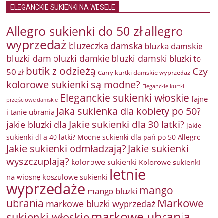
ELEGANCKIE SUKIENKI NA WESELE
Allegro sukienki do 50 zł
allegro
wyprzedaż
bluzeczka damska
bluzka damskie
bluzki damkie
bluzki dam
bluzki damski
bluzki to
butik z odzieżą
Czy
50 zł
Carry kurtki damskie wyprzedaż
kolorowe sukienki są modne?
Eleganckie kurtki
Eleganckie sukienki włoskie
fajne
przejściowe damskie
Jaka sukienka dla kobiety po 50?
i tanie ubrania
Jakie sukienki dla 30 latki?
jakie bluzki dla
jakie
sukienki dl a 40 latki? Modne sukienki dla pań po 50 Allegro
Jakie sukienki odmładzają?
Jakie sukienki
wyszczuplają?
kolorowe sukienki
Kolorowe sukienki
letnie
na wiosnę
koszulowe sukienki
wyprzedaże
mango
mango bluzki
Markowe
ubrania
markowe bluzki wyprzedaż
markowe ubrania
sukienki włoskie