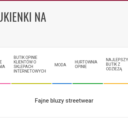
UKIENKI NA
BUTIK OPINIE
NAJLEPSZ
E
KLIENTÓW O
HURTOWNIA
BUTIK Z
MODA
NIA
SKLEPACH
OPINIE
ODZIEŻĄ
INTERNETOWYCH
Fajne bluzy streetwear