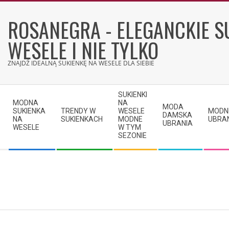
Skip
to
ROSANEGRA - ELEGANCKIE S
content
WESELE I NIE TYLKO
ZNAJDŹ IDEALNĄ SUKIENKĘ NA WESELE DLA SIEBIE
Secondary
SUKIENKI
Navigation
MODNA
NA
MODA
SUKIENKA
TRENDY W
WESELE
MODN
Menu
DAMSKA
NA
SUKIENKACH
MODNE
UBRA
UBRANIA
WESELE
W TYM
SEZONIE