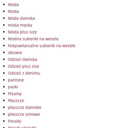
Moda
Moda
Moda damska
moda męska
Moda plus size
Modne sukienki na wesele
Niepowtarzalne sukienki na wesele
obuwie
Odzież damska
Odzież plus size
Odzież z denimu
pantone
paski
Piżamy
Płaszcze
płaszcze damskie
płaszcze zimowe
Porady
Porady stylistki