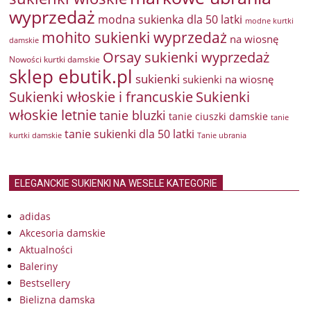
wyprzedaż
modna sukienka dla 50 latki
modne kurtki
mohito sukienki wyprzedaż
na wiosnę
damskie
Orsay sukienki wyprzedaż
Nowości kurtki damskie
sklep ebutik.pl
sukienki
sukienki na wiosnę
Sukienki włoskie i francuskie
Sukienki
włoskie letnie
tanie bluzki
tanie ciuszki damskie
tanie
tanie sukienki dla 50 latki
kurtki damskie
Tanie ubrania
ELEGANCKIE SUKIENKI NA WESELE KATEGORIE
adidas
Akcesoria damskie
Aktualności
Baleriny
Bestsellery
Bielizna damska