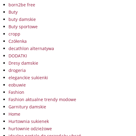
born2be free
Buty
buty damskie
Buty sportowe
cropp
Czółenka
decathlon alternatywa
DODATKI
Dresy damskie
drogeria
eleganckie sukienki
eobuwie
Fashion
Fashion aktualne trendy modowe
Garnitury damskie
Home
Hurtownia sukienek
hurtownie odzieżowe
idealne portale do sprzedaży ubrań