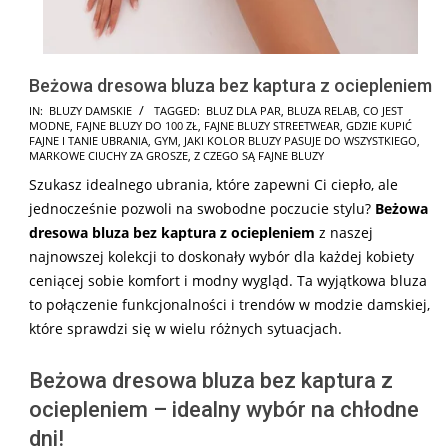
Beżowa dresowa bluza bez kaptura z ociepleniem
2024-
IN:
BLUZY DAMSKIE
TAGGED:
BLUZ DLA PAR
,
BLUZA RELAB
,
CO JEST
MODNE
,
FAJNE BLUZY DO 100 ZŁ
,
FAJNE BLUZY STREETWEAR
,
GDZIE KUPIĆ
09-
FAJNE I TANIE UBRANIA
,
GYM
,
JAKI KOLOR BLUZY PASUJE DO WSZYSTKIEGO
,
14
MARKOWE CIUCHY ZA GROSZE
,
Z CZEGO SĄ FAJNE BLUZY
Szukasz idealnego ubrania, które zapewni Ci ciepło, ale
jednocześnie pozwoli na swobodne poczucie stylu?
Beżowa
dresowa bluza bez kaptura z ociepleniem
z naszej
najnowszej kolekcji to doskonały wybór dla każdej kobiety
ceniącej sobie komfort i modny wygląd. Ta wyjątkowa bluza
to połączenie funkcjonalności i trendów w modzie damskiej,
które sprawdzi się w wielu różnych sytuacjach.
Beżowa dresowa bluza bez kaptura z
ociepleniem – idealny wybór na chłodne
dni!