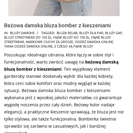
Beżowa damska bluza bomber z kieszeniami
2024-
IN:
BLUZY DAMSKIE
TAGGED:
BLUZA RELAB
,
BLUZY DLA PAR
,
BLUZY GAP
,
BLUZY STREETWEAR DO 100 ZŁ
,
FAJNE BLUZY DO 100 ZŁ
,
FAJNE BLUZY
09-
STREETWEAR
,
MARKOWE CIUCHY ZA GROSZE
,
ODZIEŻ DAMSKA ONLINE
,
13
TANIA ODZIEŻ DAMSKA ONLINE
,
Z CZEGO SĄ FAJNE BLUZY
Poszukując idealnego ubrania, które łączy w sobie styl i
funkcjonalność, warto zwrócić uwagę na
beżową damską
bluzę bomber z kieszeniami
. Ten wyjątkowy element
garderoby stanowi doskonały wybór dla każdej kobiety,
która ceni sobie komfort oraz modny wygląd w każdej
sytuacji. Beżowa damska bluza bomber z kieszeniami
wykonana jest z wysokiej jakości materiałów, co gwarantuje
wygodę noszenia przez cały dzień. Beżowy kolor nadaje
elegancji, a praktyczne kieszenie sprawiają, że bluza jest nie
tylko stylowa, ale także funkcjonalna. Bomberka świetnie
sprawdzi się zarówno w casualowych, jak i bardziej