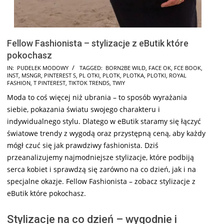
Fellow Fashionista – stylizacje z eButik które
pokochasz
2025-
IN:
PUDELEK MODOWY
TAGGED:
BORN2BE WILD
,
FACE OK
,
FCE BOOK
,
INST
,
MSNGR
,
PINTEREST S
,
PL OTKI
,
PLOTK
,
PLOTKA
,
PLOTKI
,
ROYAL
01-
FASHION
,
T PINTEREST
,
TIKTOK TRENDS
,
TWIY
28
Moda to coś więcej niż ubrania – to sposób wyrażania
siebie, pokazania światu swojego charakteru i
indywidualnego stylu. Dlatego w eButik staramy się łączyć
światowe trendy z wygodą oraz przystępną ceną, aby każdy
mógł czuć się jak prawdziwy fashionista. Dziś
przeanalizujemy najmodniejsze stylizacje, które podbiją
serca kobiet i sprawdzą się zarówno na co dzień, jak i na
specjalne okazje. Fellow Fashionista – zobacz stylizacje z
eButik które pokochasz.
Stylizacje na co dzień – wygodnie i