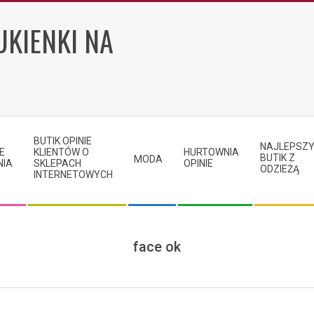
UKIENKI NA
BUTIK OPINIE
NAJLEPSZ
E
KLIENTÓW O
HURTOWNIA
BUTIK Z
MODA
NIA
SKLEPACH
OPINIE
ODZIEŻĄ
INTERNETOWYCH
face ok