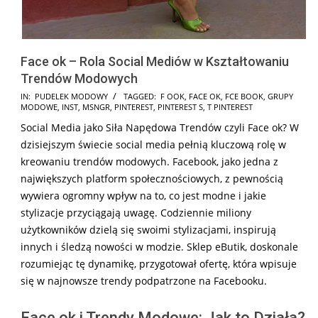
Face ok – Rola Social Mediów w Kształtowaniu
Trendów Modowych
2026-
IN:
PUDELEK MODOWY
TAGGED:
F OOK
,
FACE OK
,
FCE BOOK
,
GRUPY
MODOWE
,
INST
,
MSNGR
,
PINTEREST
,
PINTEREST S
,
T PINTEREST
02-
Social Media jako Siła Napędowa Trendów czyli Face ok? W
19
dzisiejszym świecie social media pełnią kluczową rolę w
kreowaniu trendów modowych. Facebook, jako jedna z
największych platform społecznościowych, z pewnością
wywiera ogromny wpływ na to, co jest modne i jakie
stylizacje przyciągają uwagę. Codziennie miliony
użytkowników dzielą się swoimi stylizacjami, inspirują
innych i śledzą nowości w modzie. Sklep eButik, doskonale
rozumiejąc tę dynamikę, przygotował ofertę, która wpisuje
się w najnowsze trendy podpatrzone na Facebooku.
Face ok i Trendy Modowe: Jak to Działa?