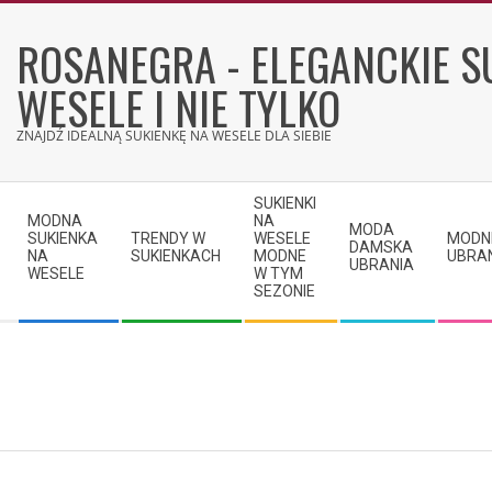
Skip
to
ROSANEGRA - ELEGANCKIE S
content
WESELE I NIE TYLKO
ZNAJDŹ IDEALNĄ SUKIENKĘ NA WESELE DLA SIEBIE
Secondary
SUKIENKI
Navigation
MODNA
NA
MODA
SUKIENKA
TRENDY W
WESELE
MODN
Menu
DAMSKA
NA
SUKIENKACH
MODNE
UBRA
UBRANIA
WESELE
W TYM
SEZONIE