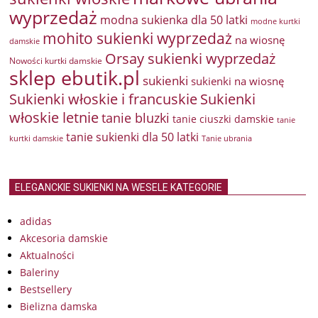
wyprzedaż
modna sukienka dla 50 latki
modne kurtki
mohito sukienki wyprzedaż
na wiosnę
damskie
Orsay sukienki wyprzedaż
Nowości kurtki damskie
sklep ebutik.pl
sukienki
sukienki na wiosnę
Sukienki włoskie i francuskie
Sukienki
włoskie letnie
tanie bluzki
tanie ciuszki damskie
tanie
tanie sukienki dla 50 latki
kurtki damskie
Tanie ubrania
ELEGANCKIE SUKIENKI NA WESELE KATEGORIE
adidas
Akcesoria damskie
Aktualności
Baleriny
Bestsellery
Bielizna damska