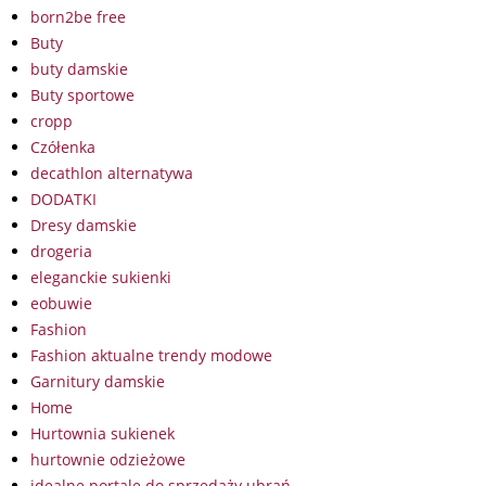
born2be free
Buty
buty damskie
Buty sportowe
cropp
Czółenka
decathlon alternatywa
DODATKI
Dresy damskie
drogeria
eleganckie sukienki
eobuwie
Fashion
Fashion aktualne trendy modowe
Garnitury damskie
Home
Hurtownia sukienek
hurtownie odzieżowe
idealne portale do sprzedaży ubrań