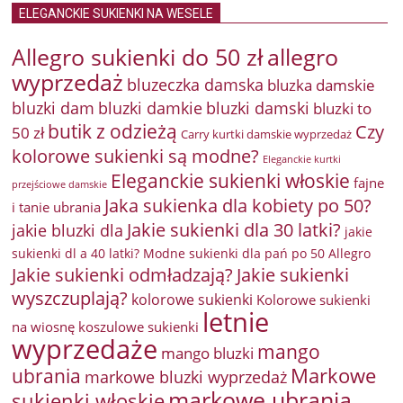
ELEGANCKIE SUKIENKI NA WESELE
Allegro sukienki do 50 zł
allegro
wyprzedaż
bluzeczka damska
bluzka damskie
bluzki damkie
bluzki dam
bluzki damski
bluzki to
butik z odzieżą
Czy
50 zł
Carry kurtki damskie wyprzedaż
kolorowe sukienki są modne?
Eleganckie kurtki
Eleganckie sukienki włoskie
fajne
przejściowe damskie
Jaka sukienka dla kobiety po 50?
i tanie ubrania
Jakie sukienki dla 30 latki?
jakie bluzki dla
jakie
sukienki dl a 40 latki? Modne sukienki dla pań po 50 Allegro
Jakie sukienki odmładzają?
Jakie sukienki
wyszczuplają?
kolorowe sukienki
Kolorowe sukienki
letnie
na wiosnę
koszulowe sukienki
wyprzedaże
mango
mango bluzki
Markowe
ubrania
markowe bluzki wyprzedaż
markowe ubrania
sukienki włoskie