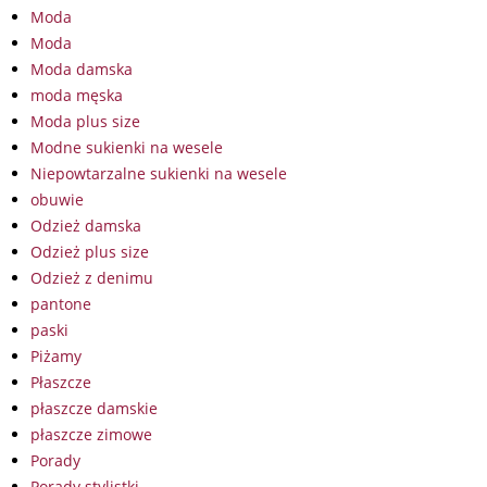
Moda
Moda
Moda damska
moda męska
Moda plus size
Modne sukienki na wesele
Niepowtarzalne sukienki na wesele
obuwie
Odzież damska
Odzież plus size
Odzież z denimu
pantone
paski
Piżamy
Płaszcze
płaszcze damskie
płaszcze zimowe
Porady
Porady stylistki