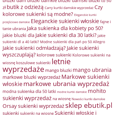
bluzki damkie
bluzki dam
bluzki damski
bluzki to 50
butik z odzieżą
Czy
zł
Carry kurtki damskie wyprzedaż
kolorowe sukienki są modne?
Eleganckie kurtki
Eleganckie sukienki włoskie
fajne i
przejściowe damskie
Jaka sukienka dla kobiety po 50?
tanie ubrania
Jakie sukienki dla 30 latki?
jakie bluzki dla
jakie
sukienki dl a 40 latki? Modne sukienki dla pań po 50 Allegro
Jakie sukienki odmładzają?
Jakie sukienki
wyszczuplają?
kolorowe sukienki
Kolorowe sukienki na
letnie
wiosnę
koszulowe sukienki
wyprzedaże
mango ubrania
mango bluzki
Markowe sukienki
markowe bluzki wyprzedaż
markowe ubrania wyprzedaż
włoskie
mohito
modna sukienka dla 50 latki
modne kurtki damskie
sukienki wyprzedaż
na wiosnę
Nowości kurtki damskie
sklep ebutik.pl
Orsay sukienki wyprzedaż
Sukienki włoskie i
sukienki
sukienki na wiosnę