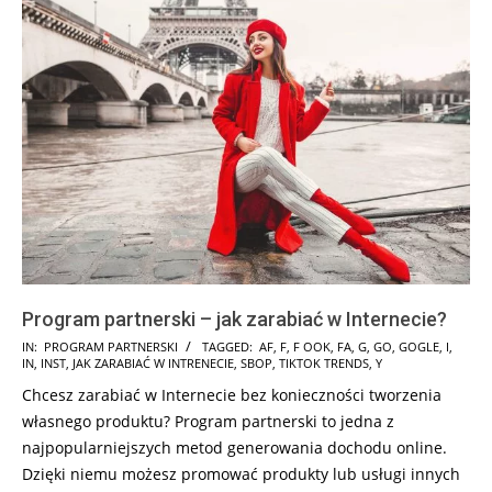
Program partnerski – jak zarabiać w Internecie?
2025-
IN:
PROGRAM PARTNERSKI
TAGGED:
AF
,
F
,
F OOK
,
FA
,
G
,
GO
,
GOGLE
,
I
,
IN
,
INST
,
JAK ZARABIAĆ W INTRENECIE
,
SBOP
,
TIKTOK TRENDS
,
Y
01-
Chcesz zarabiać w Internecie bez konieczności tworzenia
30
własnego produktu? Program partnerski to jedna z
najpopularniejszych metod generowania dochodu online.
Dzięki niemu możesz promować produkty lub usługi innych