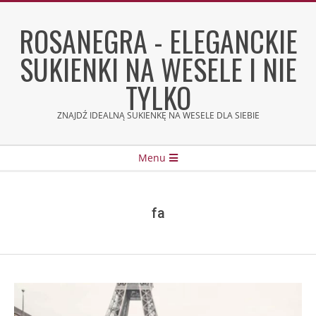
Skip
to
ROSANEGRA - ELEGANCKIE
content
SUKIENKI NA WESELE I NIE
TYLKO
ZNAJDŹ IDEALNĄ SUKIENKĘ NA WESELE DLA SIEBIE
Secondary
Menu
Navigation
Menu
fa