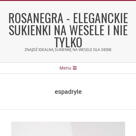
Skip
to
ROSANEGRA - ELEGANCKIE
content
SUKIENKI NA WESELE I NIE
TYLKO
ZNAJDŹ IDEALNĄ SUKIENKĘ NA WESELE DLA SIEBIE
Secondary
Menu
Navigation
Menu
espadryle