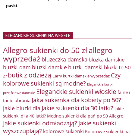
paski
…
ELEGANCKIE SUKIENKI NA WESELE
Allegro sukienki do 50 zł
allegro
wyprzedaż
bluzeczka damska
bluzka damskie
bluzki damkie
bluzki dam
bluzki damski
bluzki to 50
butik z odzieżą
Czy
zł
Carry kurtki damskie wyprzedaż
kolorowe sukienki są modne?
Eleganckie kurtki
Eleganckie sukienki włoskie
fajne i
przejściowe damskie
Jaka sukienka dla kobiety po 50?
tanie ubrania
Jakie sukienki dla 30 latki?
jakie bluzki dla
jakie
sukienki dl a 40 latki? Modne sukienki dla pań po 50 Allegro
Jakie sukienki odmładzają?
Jakie sukienki
wyszczuplają?
kolorowe sukienki
Kolorowe sukienki na