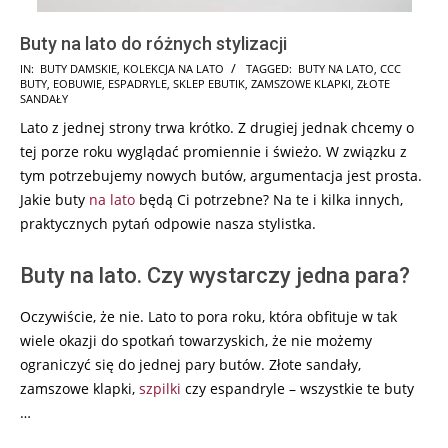
Buty na lato do różnych stylizacji
2026-
IN:
BUTY DAMSKIE
,
KOLEKCJA NA LATO
TAGGED:
BUTY NA LATO
,
CCC
BUTY
,
EOBUWIE
,
ESPADRYLE
,
SKLEP EBUTIK
,
ZAMSZOWE KLAPKI
,
ZŁOTE
02-
SANDAŁY
17
Lato z jednej strony trwa krótko. Z drugiej jednak chcemy o
tej porze roku wyglądać promiennie i świeżo. W związku z
tym potrzebujemy nowych butów, argumentacja jest prosta.
Jakie buty
na lato
będą Ci potrzebne? Na te i kilka innych,
praktycznych pytań odpowie nasza stylistka.
Buty na lato. Czy wystarczy jedna para?
Oczywiście, że nie. Lato to pora roku, która obfituje w tak
wiele okazji do spotkań towarzyskich, że nie możemy
ograniczyć się do jednej pary butów. Złote sandały,
zamszowe klapki,
szpilki
czy espandryle – wszystkie te buty
…