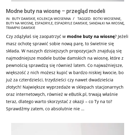
Modne buty na wiosnę – przegląd modeli
2026-
IN:
BUTY DAMSKIE
,
KOLEKCJA WIOSENNA
TAGGED:
BOTKI WIOSENNE
,
BUTY NA WIOSNĘ
,
ESPADRYLE
,
ESPADRYLE DAMSKIE
,
SANDAŁKI NA WIOSNĘ
,
02-
TRAMPKI DAMSKIE
18
Czy zdążyłaś się zaopatrzyć w
modne
buty na wiosnę
? Jeżeli
masz ochotę sprawić sobie nową parę, to świetnie się
składa. W naszych dzisiejszych propozycjach znajdują się
najmodniejsze modele butów damskich na wiosnę, które z
pewnością sprawdzą się również latem. Co najważniejsze,
większość z nich możesz kupić w bardzo niskiej kwocie, bo
już za czterdzieści, trzydzieści czy nawet dwadzieścia
złotych! Największe wyprzedaże w sklepach stacjonarnych
oraz internetowych, również w eButik.pl, trwają właśnie
teraz, dlatego warto skorzystać z okazji – co Ty na to?
Sprawdźmy zatem, co absolutnie nie …