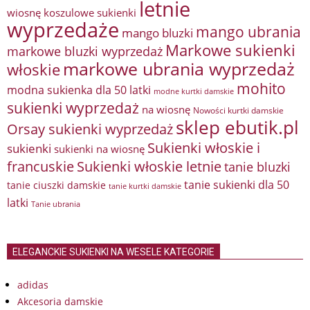
letnie
wiosnę
koszulowe sukienki
wyprzedaże
mango ubrania
mango bluzki
Markowe sukienki
markowe bluzki wyprzedaż
markowe ubrania wyprzedaż
włoskie
mohito
modna sukienka dla 50 latki
modne kurtki damskie
sukienki wyprzedaż
na wiosnę
Nowości kurtki damskie
sklep ebutik.pl
Orsay sukienki wyprzedaż
Sukienki włoskie i
sukienki
sukienki na wiosnę
francuskie
Sukienki włoskie letnie
tanie bluzki
tanie sukienki dla 50
tanie ciuszki damskie
tanie kurtki damskie
latki
Tanie ubrania
ELEGANCKIE SUKIENKI NA WESELE KATEGORIE
adidas
Akcesoria damskie