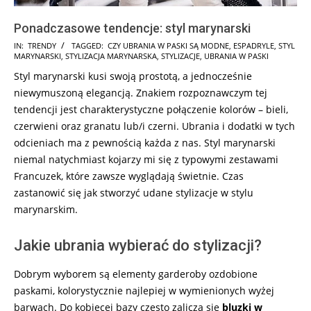
Ponadczasowe tendencje: styl marynarski
2024-
IN:
TRENDY
TAGGED:
CZY UBRANIA W PASKI SĄ MODNE
,
ESPADRYLE
,
STYL
MARYNARSKI
,
STYLIZACJA MARYNARSKA
,
STYLIZACJE
,
UBRANIA W PASKI
10-
Styl marynarski kusi swoją prostotą, a jednocześnie
21
niewymuszoną elegancją. Znakiem rozpoznawczym tej
tendencji jest charakterystyczne połączenie kolorów – bieli,
czerwieni oraz granatu lub/i czerni. Ubrania i dodatki w tych
odcieniach ma z pewnością każda z nas. Styl marynarski
niemal natychmiast kojarzy mi się z typowymi zestawami
Francuzek, które zawsze wyglądają świetnie. Czas
zastanowić się jak stworzyć udane stylizacje w stylu
marynarskim.
Jakie ubrania wybierać do stylizacji?
Dobrym wyborem są elementy garderoby ozdobione
paskami, kolorystycznie najlepiej w wymienionych wyżej
barwach. Do kobiecej bazy często zalicza się
bluzki w