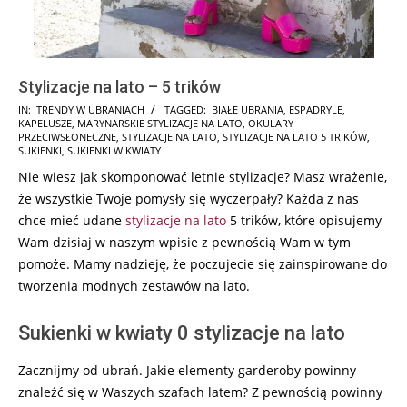
Stylizacje na lato – 5 trików
2025-
IN:
TRENDY W UBRANIACH
TAGGED:
BIAŁE UBRANIA
,
ESPADRYLE
,
KAPELUSZE
,
MARYNARSKIE STYLIZACJE NA LATO
,
OKULARY
08-
PRZECIWSŁONECZNE
,
STYLIZACJE NA LATO
,
STYLIZACJE NA LATO 5 TRIKÓW
,
28
SUKIENKI
,
SUKIENKI W KWIATY
Nie wiesz jak skomponować letnie stylizacje? Masz wrażenie,
że wszystkie Twoje pomysły się wyczerpały? Każda z nas
chce mieć udane
stylizacje na lato
5 trików, które opisujemy
Wam dzisiaj w naszym wpisie z pewnością Wam w tym
pomoże. Mamy nadzieję, że poczujecie się zainspirowane do
tworzenia modnych zestawów na lato.
Sukienki w kwiaty 0 stylizacje na lato
Zacznijmy od ubrań. Jakie elementy garderoby powinny
znaleźć się w Waszych szafach latem? Z pewnością powinny