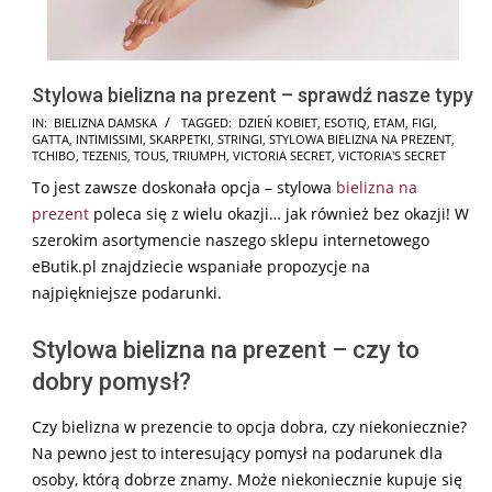
Stylowa bielizna na prezent – sprawdź nasze typy
2024-
IN:
BIELIZNA DAMSKA
TAGGED:
DZIEŃ KOBIET
,
ESOTIQ
,
ETAM
,
FIGI
,
GATTA
,
INTIMISSIMI
,
SKARPETKI
,
STRINGI
,
STYLOWA BIELIZNA NA PREZENT
,
11-
TCHIBO
,
TEZENIS
,
TOUS
,
TRIUMPH
,
VICTORIA SECRET
,
VICTORIA'S SECRET
17
To jest zawsze doskonała opcja – stylowa
bielizna na
prezent
poleca się z wielu okazji… jak również bez okazji! W
szerokim asortymencie naszego sklepu internetowego
eButik.pl znajdziecie wspaniałe propozycje na
najpiękniejsze podarunki.
Stylowa bielizna na prezent – czy to
dobry pomysł?
Czy bielizna w prezencie to opcja dobra, czy niekoniecznie?
Na pewno jest to interesujący pomysł na podarunek dla
osoby, którą dobrze znamy. Może niekoniecznie kupuje się