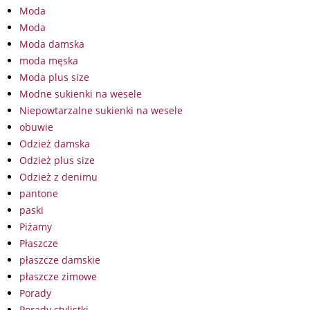
Moda
Moda
Moda damska
moda męska
Moda plus size
Modne sukienki na wesele
Niepowtarzalne sukienki na wesele
obuwie
Odzież damska
Odzież plus size
Odzież z denimu
pantone
paski
Piżamy
Płaszcze
płaszcze damskie
płaszcze zimowe
Porady
Porady stylistki