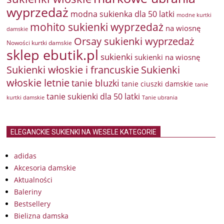
wyprzedaż
modna sukienka dla 50 latki
modne kurtki
mohito sukienki wyprzedaż
na wiosnę
damskie
Orsay sukienki wyprzedaż
Nowości kurtki damskie
sklep ebutik.pl
sukienki
sukienki na wiosnę
Sukienki włoskie i francuskie
Sukienki
włoskie letnie
tanie bluzki
tanie ciuszki damskie
tanie
tanie sukienki dla 50 latki
kurtki damskie
Tanie ubrania
ELEGANCKIE SUKIENKI NA WESELE KATEGORIE
adidas
Akcesoria damskie
Aktualności
Baleriny
Bestsellery
Bielizna damska