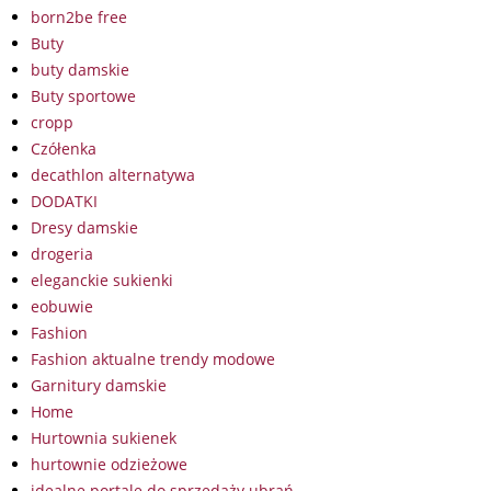
born2be free
Buty
buty damskie
Buty sportowe
cropp
Czółenka
decathlon alternatywa
DODATKI
Dresy damskie
drogeria
eleganckie sukienki
eobuwie
Fashion
Fashion aktualne trendy modowe
Garnitury damskie
Home
Hurtownia sukienek
hurtownie odzieżowe
idealne portale do sprzedaży ubrań