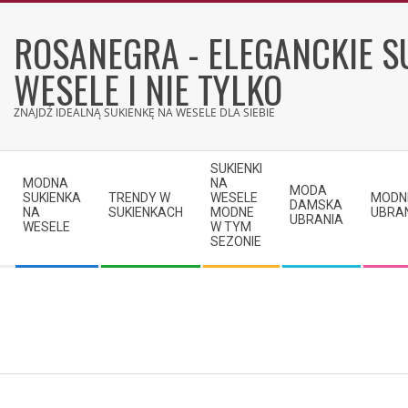
Skip
to
ROSANEGRA - ELEGANCKIE S
content
WESELE I NIE TYLKO
ZNAJDŹ IDEALNĄ SUKIENKĘ NA WESELE DLA SIEBIE
Secondary
SUKIENKI
Navigation
MODNA
NA
MODA
SUKIENKA
TRENDY W
WESELE
MODN
Menu
DAMSKA
NA
SUKIENKACH
MODNE
UBRA
UBRANIA
WESELE
W TYM
SEZONIE