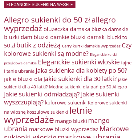
ELEGANCKIE SUKIENKI NA WESELE
Allegro sukienki do 50 zł
allegro
wyprzedaż
bluzeczka damska
bluzka damskie
bluzki damkie
bluzki dam
bluzki damski
bluzki to
butik z odzieżą
Czy
50 zł
Carry kurtki damskie wyprzedaż
kolorowe sukienki są modne?
Eleganckie kurtki
Eleganckie sukienki włoskie
fajne
przejściowe damskie
Jaka sukienka dla kobiety po 50?
i tanie ubrania
Jakie sukienki dla 30 latki?
jakie bluzki dla
jakie
sukienki dl a 40 latki? Modne sukienki dla pań po 50 Allegro
Jakie sukienki odmładzają?
Jakie sukienki
wyszczuplają?
kolorowe sukienki
Kolorowe sukienki
letnie
na wiosnę
koszulowe sukienki
wyprzedaże
mango
mango bluzki
Markowe
ubrania
markowe bluzki wyprzedaż
markowe ubrania
sukienki włoskie