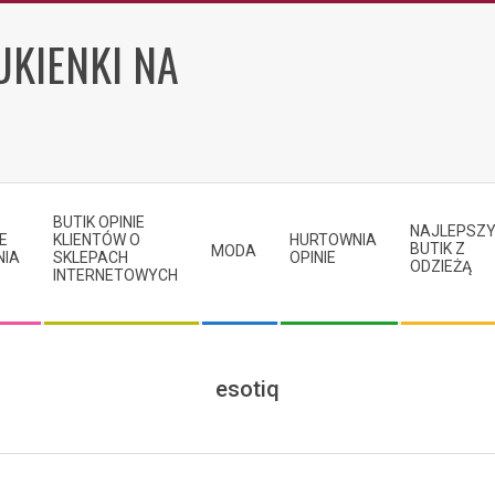
UKIENKI NA
BUTIK OPINIE
NAJLEPSZ
E
KLIENTÓW O
HURTOWNIA
BUTIK Z
MODA
NIA
SKLEPACH
OPINIE
ODZIEŻĄ
INTERNETOWYCH
esotiq