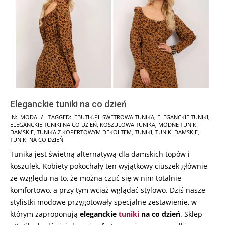
Eleganckie tuniki na co dzień
2024-
IN:
MODA
TAGGED:
EBUTIK.PL SWETROWA TUNIKA
,
ELEGANCKIE TUNIKI
,
ELEGANCKIE TUNIKI NA CO DZIEŃ
,
KOSZULOWA TUNIKA
,
MODNE TUNIKI
11-
DAMSKIE
,
TUNIKA Z KOPERTOWYM DEKOLTEM
,
TUNIKI
,
TUNIKI DAMSKIE
,
13
TUNIKI NA CO DZIEŃ
Tunika jest świetną alternatywą dla damskich topów i
koszulek. Kobiety pokochały ten wyjątkowy ciuszek głównie
ze względu na to, że można czuć się w nim totalnie
komfortowo, a przy tym wciąż wglądać stylowo. Dziś nasze
stylistki modowe przygotowały specjalne zestawienie, w
którym zaproponują
eleganckie
tuniki
na co dzień
. Sklep