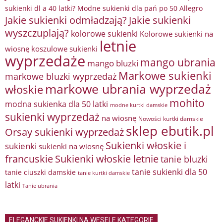
sukienki dl a 40 latki? Modne sukienki dla pań po 50 Allegro
Jakie sukienki odmładzają?
Jakie sukienki
wyszczuplają?
kolorowe sukienki
Kolorowe sukienki na
letnie
wiosnę
koszulowe sukienki
wyprzedaże
mango ubrania
mango bluzki
Markowe sukienki
markowe bluzki wyprzedaż
markowe ubrania wyprzedaż
włoskie
mohito
modna sukienka dla 50 latki
modne kurtki damskie
sukienki wyprzedaż
na wiosnę
Nowości kurtki damskie
sklep ebutik.pl
Orsay sukienki wyprzedaż
Sukienki włoskie i
sukienki
sukienki na wiosnę
francuskie
Sukienki włoskie letnie
tanie bluzki
tanie sukienki dla 50
tanie ciuszki damskie
tanie kurtki damskie
latki
Tanie ubrania
ELEGANCKIE SUKIENKI NA WESELE KATEGORIE