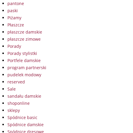
pantone
paski
Piżamy
Płaszcze
płaszcze damskie
płaszcze zimowe
Porady
Porady stylistki
Portfele damskie
program partnerski
pudelek modowy
reserved
Sale
sandału damskie
shoponline
sklepy
Spódnice basic
Spódnice damskie
Spódnice dresowe