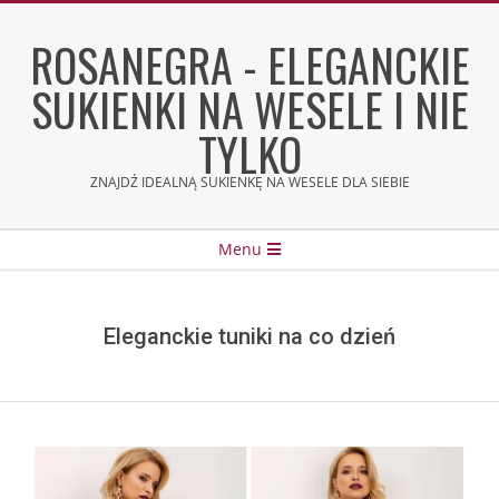
Skip
to
ROSANEGRA - ELEGANCKIE
content
SUKIENKI NA WESELE I NIE
TYLKO
ZNAJDŹ IDEALNĄ SUKIENKĘ NA WESELE DLA SIEBIE
Secondary
Menu
Navigation
Menu
Eleganckie tuniki na co dzień