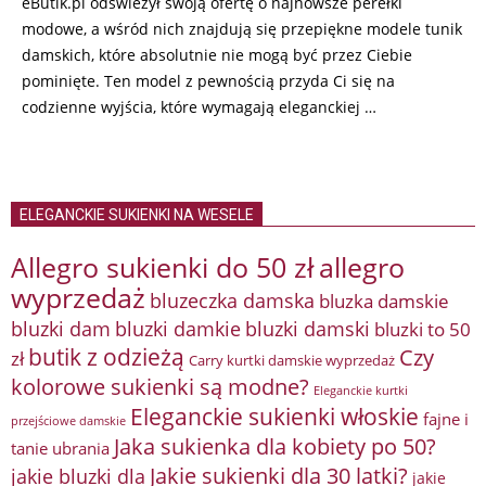
eButik.pl odświeżył swoją ofertę o najnowsze perełki
modowe, a wśród nich znajdują się przepiękne modele tunik
damskich, które absolutnie nie mogą być przez Ciebie
pominięte. Ten model z pewnością przyda Ci się na
codzienne wyjścia, które wymagają eleganckiej …
ELEGANCKIE SUKIENKI NA WESELE
Allegro sukienki do 50 zł
allegro
wyprzedaż
bluzeczka damska
bluzka damskie
bluzki damkie
bluzki dam
bluzki damski
bluzki to 50
butik z odzieżą
Czy
zł
Carry kurtki damskie wyprzedaż
kolorowe sukienki są modne?
Eleganckie kurtki
Eleganckie sukienki włoskie
fajne i
przejściowe damskie
Jaka sukienka dla kobiety po 50?
tanie ubrania
Jakie sukienki dla 30 latki?
jakie bluzki dla
jakie