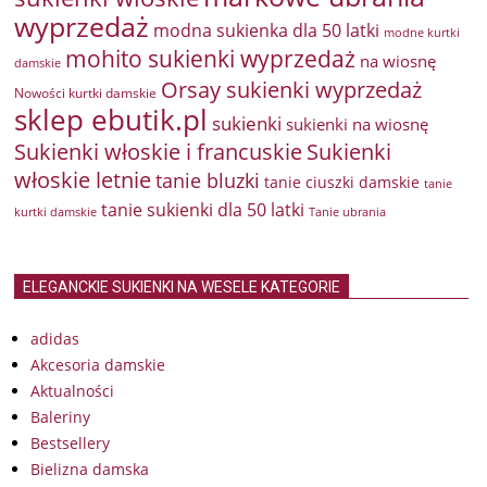
wyprzedaż
modna sukienka dla 50 latki
modne kurtki
mohito sukienki wyprzedaż
na wiosnę
damskie
Orsay sukienki wyprzedaż
Nowości kurtki damskie
sklep ebutik.pl
sukienki
sukienki na wiosnę
Sukienki włoskie i francuskie
Sukienki
włoskie letnie
tanie bluzki
tanie ciuszki damskie
tanie
tanie sukienki dla 50 latki
kurtki damskie
Tanie ubrania
ELEGANCKIE SUKIENKI NA WESELE KATEGORIE
adidas
Akcesoria damskie
Aktualności
Baleriny
Bestsellery
Bielizna damska