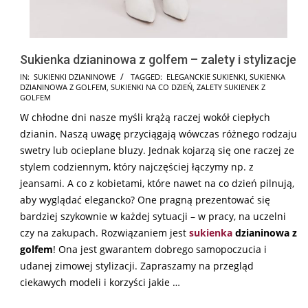
Sukienka dzianinowa z golfem – zalety i stylizacje
2026-
IN:
SUKIENKI DZIANINOWE
TAGGED:
ELEGANCKIE SUKIENKI
,
SUKIENKA
DZIANINOWA Z GOLFEM
,
SUKIENKI NA CO DZIEŃ
,
ZALETY SUKIENEK Z
05-
GOLFEM
08
W chłodne dni nasze myśli krążą raczej wokół ciepłych
dzianin. Naszą uwagę przyciągają wówczas różnego rodzaju
swetry lub ocieplane bluzy. Jednak kojarzą się one raczej ze
stylem codziennym, który najczęściej łączymy np. z
jeansami. A co z kobietami, które nawet na co dzień pilnują,
aby wyglądać elegancko? One pragną prezentować się
bardziej szykownie w każdej sytuacji – w pracy, na uczelni
czy na zakupach. Rozwiązaniem jest
sukienka
dzianinowa z
golfem
! Ona jest gwarantem dobrego samopoczucia i
udanej zimowej stylizacji. Zapraszamy na przegląd
ciekawych modeli i korzyści jakie …