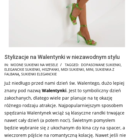
Stylizacje na Walentynki w niezawodnym stylu
2024-
IN:
MODNE SUKIENKI NA WESELE
TAGGED:
DOPASOWANE SUKIENKI
,
ELEGANCKIE SUKIENKI
,
HISZPANKI
,
MIDI SUKIENKI
,
MINI
,
SUKIENKA Z
06-
FALBANĄ
,
SUKIENKI ELEGANCKIE
02
Już niedługo przed nami dzień św. Walentego, dużo lepiej
znany pod nazwą
Walentynki
. Jest to symboliczny dzień
zakochanych, dlatego wiele par planuje na tę okazję
różnego rodzaju atrakcje. Najpopularniejszym sposobem
spędzania Walentynek wciąż są klasyczne randki trwające
nawet cały dzień (a potem noc!). Świetnym pomysłem
będzie wybranie się z ukochanym do kina czy na spacer, a
wieczorem pójście na romantyczną kolację. Nawet jeśli nie