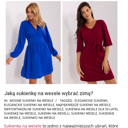
Jaką sukienkę na wesele wybrać zimą?
2026-
IN:
MODNE SUKIENKI NA WESELE
TAGGED:
ELEGANCKIE SUKIENKI
,
ELEGANCKIE SUKIENKI NA WESELE
,
NAJPIĘKNIEJSZE SUKIENKI NA WESELE
,
04-
NIEPOWTARZALNE SUKIENKI NA WESELE
,
SUKIENKA NA WESELE DLA 50 LATKI
,
12
SUKIENKĘ NA WESELE
,
SUKIENKI NA WESELU
,
SUKIENKI WESELE
,
SUKIENKIE
NA WESELE
,
SUKIENKO NA WESELE
Sukienka na wesele
to jedno z najważniejszych ubrań, które