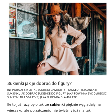
Sukienki jak je dobrać do figury?
2026-
IN:
PORADY STYLISTKI
,
SUKIENKI DAMSKIE
TAGGED:
ELEGANCKIE
SUKIENKI
,
JAK DOBRAĆ SUKIENKĘ DO FIGURY
,
JAKA POWINNA BYĆ DŁUGOŚĆ
02-
SUKIENKI DLA 50-LATKI?
,
JAKA SUKIENKA DLA 40 LATKI
15
Ile to już razy było tak, że
sukienki
pięknie wyglądały na
wieszaku, ale po założeniu nie byłyśmy już nią tak