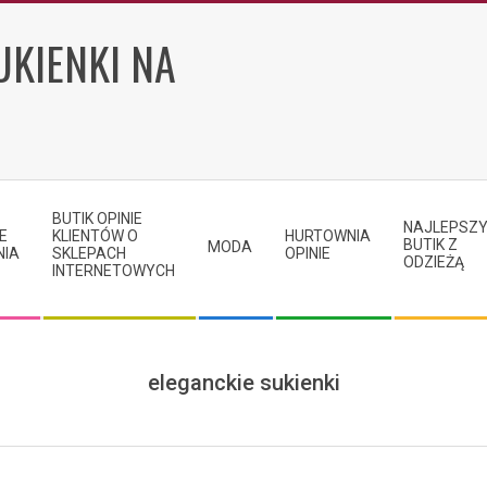
UKIENKI NA
BUTIK OPINIE
NAJLEPSZ
E
KLIENTÓW O
HURTOWNIA
BUTIK Z
MODA
NIA
SKLEPACH
OPINIE
ODZIEŻĄ
INTERNETOWYCH
eleganckie sukienki