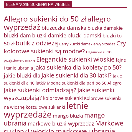
ELEGANCKIE SUKIENKI NA WESELE
Allegro sukienki do 50 zł
allegro
wyprzedaż
bluzeczka damska
bluzka damskie
bluzki damkie
bluzki dam
bluzki damski
bluzki to
butik z odzieżą
Czy
50 zł
Carry kurtki damskie wyprzedaż
kolorowe sukienki są modne?
Eleganckie kurtki
Eleganckie sukienki włoskie
fajne
przejściowe damskie
Jaka sukienka dla kobiety po 50?
i tanie ubrania
Jakie sukienki dla 30 latki?
jakie bluzki dla
jakie
sukienki dl a 40 latki? Modne sukienki dla pań po 50 Allegro
Jakie sukienki odmładzają?
Jakie sukienki
wyszczuplają?
kolorowe sukienki
Kolorowe sukienki
letnie
na wiosnę
koszulowe sukienki
wyprzedaże
mango
mango bluzki
Markowe
ubrania
markowe bluzki wyprzedaż
markowe ubrania
sukienki włoskie