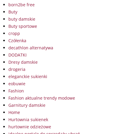
born2be free
Buty
buty damskie
Buty sportowe
cropp
Czółenka
decathlon alternatywa
DODATKI
Dresy damskie
drogeria
eleganckie sukienki
eobuwie
Fashion
Fashion aktualne trendy modowe
Garnitury damskie
Home
Hurtownia sukienek
hurtownie odzieżowe
idealne portale do sprzedaży ubrań