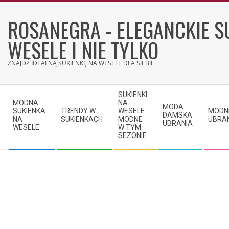
Skip
to
ROSANEGRA - ELEGANCKIE S
content
WESELE I NIE TYLKO
ZNAJDŹ IDEALNĄ SUKIENKĘ NA WESELE DLA SIEBIE
Secondary
SUKIENKI
Navigation
MODNA
NA
MODA
SUKIENKA
TRENDY W
WESELE
MODN
Menu
DAMSKA
NA
SUKIENKACH
MODNE
UBRA
UBRANIA
WESELE
W TYM
SEZONIE