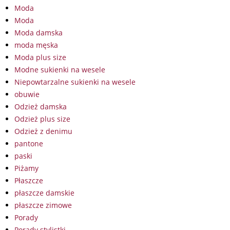
Moda
Moda
Moda damska
moda męska
Moda plus size
Modne sukienki na wesele
Niepowtarzalne sukienki na wesele
obuwie
Odzież damska
Odzież plus size
Odzież z denimu
pantone
paski
Piżamy
Płaszcze
płaszcze damskie
płaszcze zimowe
Porady
Porady stylistki