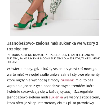
Jasnobeżowo-zielona midi sukienka we wzory z
rozcięciem
2024-
IN:
MODA
,
SUKIENKI DAMSKIE
TAGGED:
DLA 40 LATKI
,
ELEGANCKIE
SUKIENKI
,
FAJNE SUKIENKI
,
MODNA SUKIENKA DLA 50 LATKI
,
TANIE SUKIENKI
09-
DO 50 ZŁ
09
W świecie mody, gdzie każdy sezon przynosi coś nowego,
warto mieć w swojej szafie uniwersalne i stylowe elementy,
które nigdy nie wychodzą z mody.
Sukienki
midi to bez
wątpienia jeden z tych ponadczasowych trendów, które
świetnie sprawdzają się w każdej sytuacji. Szczególnie
Jasnobeżowo-zielona midi
sukienka
we wzory z rozcięciem,
która oferuje sklep internetowy ebutik.pl, to prawdziwy