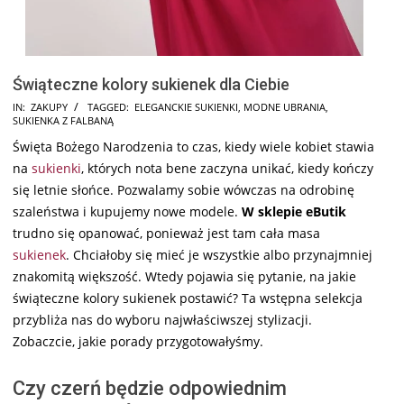
Świąteczne kolory sukienek dla Ciebie
2025-
IN:
ZAKUPY
TAGGED:
ELEGANCKIE SUKIENKI
,
MODNE UBRANIA
,
SUKIENKA Z FALBANĄ
12-
Święta Bożego Narodzenia to czas, kiedy wiele kobiet stawia
03
na
sukienki
, których nota bene zaczyna unikać, kiedy kończy
się letnie słońce. Pozwalamy sobie wówczas na odrobinę
szaleństwa i kupujemy nowe modele.
W sklepie eButik
trudno się opanować, ponieważ jest tam cała masa
sukienek
. Chciałoby się mieć je wszystkie albo przynajmniej
znakomitą większość. Wtedy pojawia się pytanie, na jakie
świąteczne kolory sukienek postawić? Ta wstępna selekcja
przybliża nas do wyboru najwłaściwszej stylizacji.
Zobaczcie, jakie porady przygotowałyśmy.
Czy czerń będzie odpowiednim