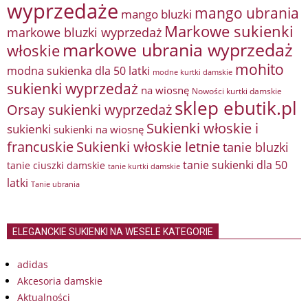
wyprzedaże
mango ubrania
mango bluzki
Markowe sukienki
markowe bluzki wyprzedaż
markowe ubrania wyprzedaż
włoskie
mohito
modna sukienka dla 50 latki
modne kurtki damskie
sukienki wyprzedaż
na wiosnę
Nowości kurtki damskie
sklep ebutik.pl
Orsay sukienki wyprzedaż
Sukienki włoskie i
sukienki
sukienki na wiosnę
francuskie
Sukienki włoskie letnie
tanie bluzki
tanie sukienki dla 50
tanie ciuszki damskie
tanie kurtki damskie
latki
Tanie ubrania
ELEGANCKIE SUKIENKI NA WESELE KATEGORIE
adidas
Akcesoria damskie
Aktualności