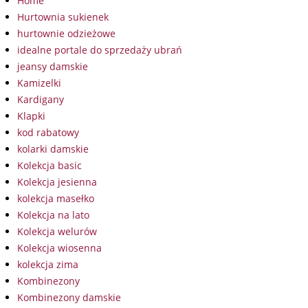
Home
Hurtownia sukienek
hurtownie odzieżowe
idealne portale do sprzedaży ubrań
jeansy damskie
Kamizelki
Kardigany
Klapki
kod rabatowy
kolarki damskie
Kolekcja basic
Kolekcja jesienna
kolekcja masełko
Kolekcja na lato
Kolekcja welurów
Kolekcja wiosenna
kolekcja zima
Kombinezony
Kombinezony damskie