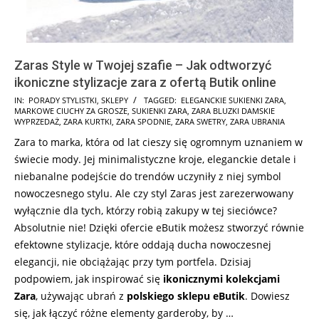
Zaras Style w Twojej szafie – Jak odtworzyć
ikoniczne stylizacje zara z ofertą Butik online
2026-
IN:
PORADY STYLISTKI
,
SKLEPY
TAGGED:
ELEGANCKIE SUKIENKI ZARA
,
MARKOWE CIUCHY ZA GROSZE
,
SUKIENKI ZARA
,
ZARA BLUZKI DAMSKIE
02-
WYPRZEDAŻ
,
ZARA KURTKI
,
ZARA SPODNIE
,
ZARA SWETRY
,
ZARA UBRANIA
15
Zara to marka, która od lat cieszy się ogromnym uznaniem w
świecie mody. Jej minimalistyczne kroje, eleganckie detale i
niebanalne podejście do trendów uczyniły z niej symbol
nowoczesnego stylu. Ale czy styl Zaras jest zarezerwowany
wyłącznie dla tych, którzy robią zakupy w tej sieciówce?
Absolutnie nie! Dzięki ofercie eButik możesz stworzyć równie
efektowne stylizacje, które oddają ducha nowoczesnej
elegancji, nie obciążając przy tym portfela. Dzisiaj
podpowiem, jak inspirować się
ikonicznymi kolekcjami
Zara
, używając ubrań z
polskiego sklepu eButik
. Dowiesz
się, jak łączyć różne elementy garderoby, by …