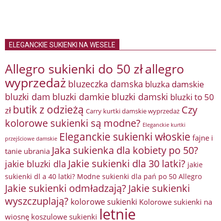
ELEGANCKIE SUKIENKI NA WESELE
Allegro sukienki do 50 zł
allegro
wyprzedaż
bluzeczka damska
bluzka damskie
bluzki damkie
bluzki dam
bluzki damski
bluzki to 50
butik z odzieżą
Czy
zł
Carry kurtki damskie wyprzedaż
kolorowe sukienki są modne?
Eleganckie kurtki
Eleganckie sukienki włoskie
fajne i
przejściowe damskie
Jaka sukienka dla kobiety po 50?
tanie ubrania
Jakie sukienki dla 30 latki?
jakie bluzki dla
jakie
sukienki dl a 40 latki? Modne sukienki dla pań po 50 Allegro
Jakie sukienki odmładzają?
Jakie sukienki
wyszczuplają?
kolorowe sukienki
Kolorowe sukienki na
letnie
wiosnę
koszulowe sukienki