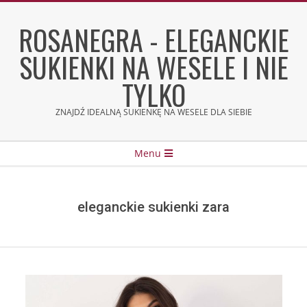
Skip
to
ROSANEGRA - ELEGANCKIE
content
SUKIENKI NA WESELE I NIE
TYLKO
ZNAJDŹ IDEALNĄ SUKIENKĘ NA WESELE DLA SIEBIE
Secondary
Menu
Navigation
Menu
eleganckie sukienki zara