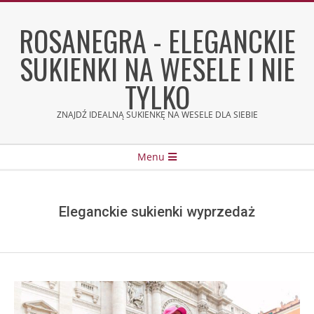
Skip
to
ROSANEGRA - ELEGANCKIE
content
SUKIENKI NA WESELE I NIE
TYLKO
ZNAJDŹ IDEALNĄ SUKIENKĘ NA WESELE DLA SIEBIE
Secondary
Menu
Navigation
Menu
Eleganckie sukienki wyprzedaż