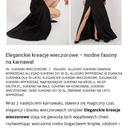
Eleganckie kreacje wieczorowe – modne fasony
na karnawał
2025-
IN:
SUKIENKI WIECZOROWE
TAGGED:
ALLEGRO SUKIENKI DAMSKIE
WYPRZEDAŻ
,
ALLEGRO SUKIENKI DO 50 ZŁ
,
ALLEGRO WYPRZEDAŻ
,
ELEGANCKA
10-
SUKIENKA DLA 50 LATKI
,
ELEGANCKIE SUKIENKI WIECZOROWE
,
ELEGANCKIE
12
SUKIENKI WYPRZEDAŻ
,
NAJPIĘKNIEJSZE SUKIENKI NA WESELU
,
SKLEP
EBUTIK.PL
,
SUKIENKI NA BALE
,
SUKIENKI NA KOMUNIJNE
,
SUKIENKI
WIECZOROWE
,
TANIE SUKIENKI DO 50 ZŁ
,
ZWIEWNE SUKIENKI NA LATO
WYPRZEDAŻ
Wraz z nadejściem karnawału, otwiera się magiczny czas
elegancji i blasku wieczorowych strojów!
Eleganckie kreacje
wieczorowe
stają się gwiazdą tych wyjątkowych chwil,
rozświetlając wieczorne niebo bogactwem krojów, zdobień i