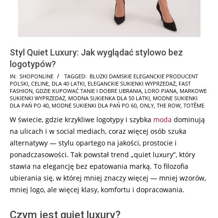
Styl Quiet Luxury: Jak wyglądać stylowo bez
logotypów?
2026-
IN:
SHOPONLINE
TAGGED:
BLUZKI DAMSKIE ELEGANCKIE PRODUCENT
POLSKI
,
CELINE
,
DLA 40 LATKI
,
ELEGANCKIE SUKIENKI WYPRZEDAŻ
,
FAST
02-
FASHION
,
GDZIE KUPOWAĆ TANIE I DOBRE UBRANIA
,
LORO PIANA
,
MARKOWE
24
SUKIENKI WYPRZEDAŻ
,
MODNA SUKIENKA DLA 50 LATKI
,
MODNE SUKIENKI
DLA PAŃ PO 40
,
MODNE SUKIENKI DLA PAŃ PO 60
,
ONLY
,
THE ROW
,
TOTÊME
W świecie, gdzie krzykliwe logotypy i szybka
moda
dominują
na ulicach i w social mediach, coraz więcej osób szuka
alternatywy — stylu opartego na jakości, prostocie i
ponadczasowości. Tak powstał trend „quiet luxury”, który
stawia na elegancję bez epatowania marką. To filozofia
ubierania się, w której mniej znaczy więcej — mniej wzorów,
mniej logo, ale więcej klasy, komfortu i dopracowania.
Czym jest quiet luxury?