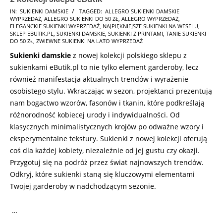
2026-
IN:
SUKIENKI DAMSKIE
TAGGED:
ALLEGRO SUKIENKI DAMSKIE
WYPRZEDAŻ
,
ALLEGRO SUKIENKI DO 50 ZŁ
,
ALLEGRO WYPRZEDAŻ
,
03-
ELEGANCKIE SUKIENKI WYPRZEDAŻ
,
NAJPIĘKNIEJSZE SUKIENKI NA WESELU
,
17
SKLEP EBUTIK.PL
,
SUKIENKI DAMSKIE
,
SUKIENKI Z PRINTAMI
,
TANIE SUKIENKI
DO 50 ZŁ
,
ZWIEWNE SUKIENKI NA LATO WYPRZEDAŻ
Sukienki damskie
z nowej kolekcji polskiego sklepu z
sukienkami eButik.pl to nie tylko element garderoby, lecz
również manifestacja aktualnych trendów i wyrażenie
osobistego stylu. Wkraczając w sezon, projektanci prezentują
nam bogactwo wzorów, fasonów i tkanin, które podkreślają
różnorodność kobiecej urody i indywidualności. Od
klasycznych minimalistycznych krojów po odważne wzory i
eksperymentalne tekstury. Sukienki z nowej kolekcji oferują
coś dla każdej kobiety, niezależnie od jej gustu czy okazji.
Przygotuj się na podróż przez świat najnowszych trendów.
Odkryj, które sukienki staną się kluczowymi elementami
Twojej garderoby w nadchodzącym sezonie.
…