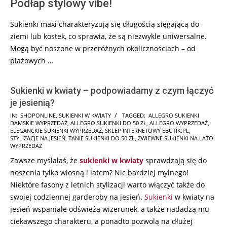
Podłap stylowy vibe!
Sukienki maxi charakteryzują się długością sięgającą do
ziemi lub kostek, co sprawia, że są niezwykle uniwersalne.
Mogą być noszone w przeróżnych okolicznościach – od
plażowych …
Sukienki w kwiaty – podpowiadamy z czym łączyć
je jesienią?
2026-
IN:
SHOPONLINE
,
SUKIENKI W KWIATY
TAGGED:
ALLEGRO SUKIENKI
DAMSKIE WYPRZEDAŻ
,
ALLEGRO SUKIENKI DO 50 ZŁ
,
ALLEGRO WYPRZEDAŻ
,
06-
ELEGANCKIE SUKIENKI WYPRZEDAŻ
,
SKLEP INTERNETOWY EBUTIK.PL
,
11
STYLIZACJE NA JESIEŃ
,
TANIE SUKIENKI DO 50 ZŁ
,
ZWIEWNE SUKIENKI NA LATO
WYPRZEDAŻ
Zawsze myślałaś, że
sukienki w kwiaty
sprawdzają się do
noszenia tylko wiosną i latem? Nic bardziej mylnego!
Niektóre fasony z letnich stylizacji warto włączyć także do
swojej codziennej garderoby na jesień.
Sukienki
w kwiaty na
jesień wspaniale odświeżą wizerunek, a także nadadzą mu
ciekawszego charakteru, a ponadto pozwolą na dłużej