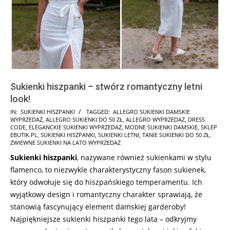
Sukienki hiszpanki – stwórz romantyczny letni
look!
2026-
IN:
SUKIENKI HISZPANKI
TAGGED:
ALLEGRO SUKIENKI DAMSKIE
WYPRZEDAŻ
,
ALLEGRO SUKIENKI DO 50 ZŁ
,
ALLEGRO WYPRZEDAŻ
,
DRESS
06-
CODE
,
ELEGANCKIE SUKIENKI WYPRZEDAŻ
,
MODNE SUKIENKI DAMSKIE
,
SKLEP
04
EBUTIK.PL
,
SUKIENKI HISZPANKI
,
SUKIENKI LETNI
,
TANIE SUKIENKI DO 50 ZŁ
,
ZWIEWNE SUKIENKI NA LATO WYPRZEDAŻ
Sukienki hiszpanki
, nazywane również sukienkami w stylu
flamenco, to niezwykle charakterystyczny fason sukienek,
który odwołuje się do hiszpańskiego temperamentu. Ich
wyjątkowy design i romantyczny charakter sprawiają, że
stanowią fascynujący element damskiej garderoby!
Najpiękniejsze sukienki hiszpanki tego lata – odkryjmy