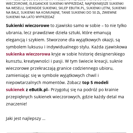
20
WIECZOROWE
,
ELEGANCKIE SUKIENKI WYPRZEDAŻ
,
NAJPIĘKNIEJSZE SUKIENKI
NA WESELU
,
SHEINSIDE SUKIENKI
,
SKLEP EBUTIK.PL
,
SUKIENKI LETNI
,
SUKIENKI
NA BALE
,
SUKIENKI NA KOMUNIJNE
,
TANIE SUKIENKI DO 50 ZŁ
,
ZWIEWNE
SUKIENKI NA LATO WYPRZEDAŻ
Sukienki wieczorowe
to zjawisko samo w sobie – to nie tylko
ubrania, lecz prawdziwe dzieła sztuki, które emanują
elegancją i szykiem. Stworzone dla wyjątkowych okazji, są
symbolem luksusu i indywidualnego stylu. Każda zjawiskowa
sukienka wieczorowa
kryje w sobie historię designerskiego
kunsztu, kreatywności i pasji. W tym świecie kreacji, suknie
wieczorowe przekraczają granice codziennego ubioru,
zamieniając się w symbole wyjątkowych chwil i
niepowtarzalnych momentów. Zobacz
top 5 modeli
sukienek
z eButik.pl
– Przygotuj się na podróż po krainie
przepięknych sukienek wieczorowych, gdzie każdy detal ma
znaczenie!
Jaki jest najlepszy …