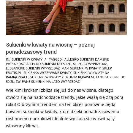
Sukienki w kwiaty na wiosnę – poznaj
ponadczasowy trend
2026-
IN:
SUKIENKI W KWIATY
TAGGED:
ALLEGRO SUKIENKI DAMSKIE
WYPRZEDAŻ
,
ALLEGRO SUKIENKI DO 50 ZŁ
,
ALLEGRO WYPRZEDAŻ
,
06-
ELEGANCKIE SUKIENKI WYPRZEDAŻ
,
MAXI SUKIENKI W KWIATY
,
SKLEP
15
EBUTIK.PL
,
SUKIENKA WYSZYWANE KWIATY
,
SUKIENKI W KWIATY NA
RAMIĄCZKACH
,
SUKIENKI W KWIATY Z DŁUGIM RĘKAWEM
,
TANIE SUKIENKI DO
50 ZŁ
,
ZWIEWNE SUKIENKI NA LATO WYPRZEDAŻ
Wielkimi krokami zbliża się już do nas wiosna, dlatego
otwórz się na nadchodzące trendy, jakie wiążą się z tą porą
roku! Olbrzymim trendem na ten okres ponownie będą
bowiem sukienki w kwiaty, które dzięki ponadczasowemu
roślinnemu nadrukowi idealnie wpisują się w kwitnący
wiosenny klimat.