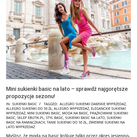
Mini sukienki basic na lato – sprawdź najgorętsze
propozycje sezonu!
2026-
IN:
SUKIENKI BASIC
TAGGED:
ALLEGRO SUKIENKI DAMSKIE WYPRZEDAŻ
,
ALLEGRO SUKIENKI DO 50 ZŁ
,
ALLEGRO WYPRZEDAŻ
,
ELEGANCKIE SUKIENKI
07-
WYPRZEDAŻ
,
MINI SUKIENKI BASIC
,
MODA NA BASIC
,
PRĄŻKOWANE SUKIENKI
07
BASIC
,
SKLEP EBUTIK.PL
,
STYL BASIC
,
SUKIENKI BASIC NA LATO
,
SUKIENKI
BASIC NA RAMIĄCZKACH
,
TANIE SUKIENKI DO 50 ZŁ
,
ZWIEWNE SUKIENKI NA
LATO WYPRZEDAŻ
Myślisz, że moda na basic króluje tylko przez okres jesienno-