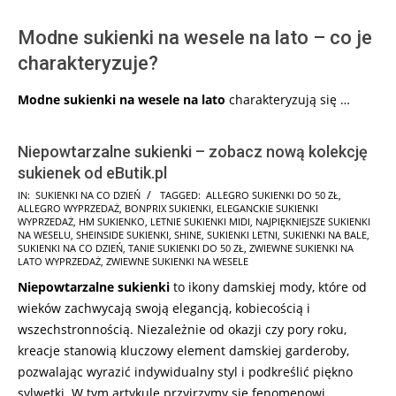
Modne sukienki na wesele na lato – co je
charakteryzuje?
Modne sukienki na wesele na lato
charakteryzują się …
Niepowtarzalne sukienki – zobacz nową kolekcję
sukienek od eButik.pl
2026-
IN:
SUKIENKI NA CO DZIEŃ
TAGGED:
ALLEGRO SUKIENKI DO 50 ZŁ
,
ALLEGRO WYPRZEDAŻ
,
BONPRIX SUKIENKI
,
ELEGANCKIE SUKIENKI
06-
WYPRZEDAŻ
,
HM SUKIENKO
,
LETNIE SUKIENKI MIDI
,
NAJPIĘKNIEJSZE SUKIENKI
15
NA WESELU
,
SHEINSIDE SUKIENKI
,
SHINE
,
SUKIENKI LETNI
,
SUKIENKI NA BALE
,
SUKIENKI NA CO DZIEŃ
,
TANIE SUKIENKI DO 50 ZŁ
,
ZWIEWNE SUKIENKI NA
LATO WYPRZEDAŻ
,
ZWIEWNE SUKIENKI NA WESELE
Niepowtarzalne sukienki
to ikony damskiej mody, które od
wieków zachwycają swoją elegancją, kobiecością i
wszechstronnością. Niezależnie od okazji czy pory roku,
kreacje stanowią kluczowy element damskiej garderoby,
pozwalając wyrazić indywidualny styl i podkreślić piękno
sylwetki. W tym artykule przyjrzymy się fenomenowi