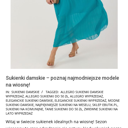
Sukienki damskie – poznaj najmodniejsze modele
na wiosnę!
2026-
IN:
SUKIENKI DAMSKIE
TAGGED:
ALLEGRO SUKIENKI DAMSKIE
WYPRZEDAŻ
,
ALLEGRO SUKIENKI DO 50 ZŁ
,
ALLEGRO WYPRZEDAŻ
,
03-
ELEGANCKIE SUKIENKI DAMSKIE
,
ELEGANCKIE SUKIENKI WYPRZEDAŻ
,
MODNE
27
SUKIENKI DAMSKIE
,
NAJPIĘKNIEJSZE SUKIENKI NA WESELU
,
SKLEP EBUTIK.PL
,
SUKIENKI NA KOMUNIJNE
,
TANIE SUKIENKI DO 50 ZŁ
,
ZWIEWNE SUKIENKI NA
LATO WYPRZEDAŻ
Witaj w świecie sukienek idealnych na wiosnę! Sezon