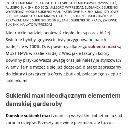
2025-
IN:
SUKIENKI MAXI
TAGGED:
ALLEGRO SUKIENKI DAMSKIE WYPRZEDAŻ
,
ALLEGRO SUKIENKI DO 50 ZŁ
,
ALLEGRO WYPRZEDAŻ
,
ELEGANCKIE SUKIENKI
10-
WYPRZEDAŻ
,
MODNE SUKIENKI MAXI
,
PASTELOWE SUKIENKI MAXI
,
STYLOWE
20
SUKIENKI MAXI
,
SUKIENKI MAXI W EBUTIK.PL
,
SUKIENKI MAXI Z KRÓTKIM
RĘKAWEM
,
TANIE SUKIENKI DO 50 ZŁ
,
TANIE SUKIENKI DO PRACY
,
ZWIEWNE
SUKIENKI NA LATO WYPRZEDAŻ
Nie traćcie nadziei, ponieważ ciepłe dni są coraz bliżej.
Świetnie byłoby, gdybyście były przygotowane na ich
nadejście w 100%. Dziś powiemy, dlaczego
sukienki maxi
są
MUST HAVE w szafie każdej z Was, jakie fasony i kolory
powinny przykuć Waszą uwagę oraz jak należy je stylizować?
Wiemy, że nie możecie się już doczekać, dlatego zapraszamy
do lektury i przejrzenia oferty eButik.pl, polecanego sklepu z
sukienkami!
Sukienki maxi nieodłącznym elementem
damskiej garderoby
Damskie sukienki maxi
znane są wszystkim kobietom już od
zarania dziejów. Przeszły one wiele przemian, ale to, co
…