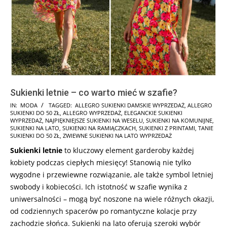
Sukienki letnie – co warto mieć w szafie?
2026-
IN:
MODA
TAGGED:
ALLEGRO SUKIENKI DAMSKIE WYPRZEDAŻ
,
ALLEGRO
SUKIENKI DO 50 ZŁ
,
ALLEGRO WYPRZEDAŻ
,
ELEGANCKIE SUKIENKI
06-
WYPRZEDAŻ
,
NAJPIĘKNIEJSZE SUKIENKI NA WESELU
,
SUKIENKI NA KOMUNIJNE
,
03
SUKIENKI NA LATO
,
SUKIENKI NA RAMIĄCZKACH
,
SUKIENKI Z PRINTAMI
,
TANIE
SUKIENKI DO 50 ZŁ
,
ZWIEWNE SUKIENKI NA LATO WYPRZEDAŻ
Sukienki letnie
to kluczowy element garderoby każdej
kobiety podczas ciepłych miesięcy! Stanowią nie tylko
wygodne i przewiewne rozwiązanie, ale także symbol letniej
swobody i kobiecości. Ich istotność w szafie wynika z
uniwersalności – mogą być noszone na wiele różnych okazji,
od codziennych spacerów po romantyczne kolacje przy
zachodzie słońca. Sukienki na lato oferują szeroki wybór