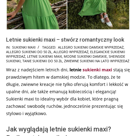
Letnie sukienki maxi – stwórz romantyczny look
2026-
IN:
SUKIENKI MAXI
TAGGED:
ALLEGRO SUKIENKI DAMSKIE WYPRZEDAŻ
,
ALLEGRO SUKIENKI DO 50 ZŁ
,
ALLEGRO WYPRZEDAŻ
,
ELEGANCKIE SUKIENKI
06-
WYPRZEDAŻ
,
LETNIE SUKIENKI MAXI
,
MODNE SUKIENKI DAMSKIE
,
SHEINSIDE
13
SUKIENKI
,
TANIE SUKIENKI DO 50 ZŁ
,
ZWIEWNE SUKIENKI NA LATO WYPRZEDAŻ
Wraz z nadejściem letnich dni,
letnie
sukienki maxi
stają się
prawdziwym hitem w damskiej modzie. To dlatego, że te
długie, zwiewne kreacje nie tylko oferują komfort i lekkość w
upalne dni, ale także emanują kobiecością i elegancją!
Sukienki maxi to idealny wybór dla kobiet, które pragną
zachować swobodę ruchów, jednocześnie prezentując się
stylowo i wyjątkowo.
Jak wyglądają letnie sukienki maxi?