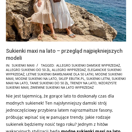
Sukienki maxi na lato – przegląd najpiękniejszych
modeli
2026-
IN:
SUKIENKI MAXI
TAGGED:
ALLEGRO SUKIENKI DAMSKIE WYPRZEDAŻ
,
ALLEGRO SUKIENKI DO 50 ZŁ
,
ALLEGRO WYPRZEDAŻ
,
ELEGANCKIE SUKIENKI
07-
WYPRZEDAŻ
,
LETNIE SUKIENKI BAWEŁNIANE DLA 50 LATKI
,
MODNE SUKIENKI
02
MAXI
,
MODNE SUKIENKI NA LATO
,
SKLEP EBUTIK.PL
,
SUKIENKI LETNI
,
SUKIENKI
MAXI NA LATO
,
TANIE SUKIENKI DO 50 ZŁ
,
TRENDY NA LATO
,
WZORZYSTE
SUKIENKI MAXI
,
ZWIEWNE SUKIENKI NA LATO WYPRZEDAŻ
Nie jest tajemnicą, że gorące lato to doskonały czas dla
modnych sukienek! Ten najsłynniejszy damski strój
jednoczęściowy przybiera latem najrozmaitsze fasony,
próbując wpisać się w panujące trendy. Jakie rodzaje
sukienek będziemy nosić tego roku? Jednym z hitów
wakacyjnych stylizacji będą
modne sukienki maxi na lato
,