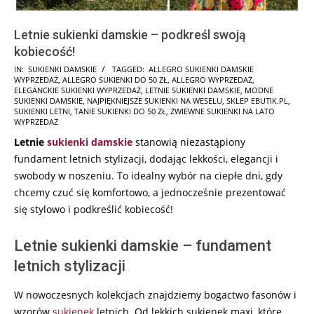
Letnie sukienki damskie – podkreśl swoją
kobiecość!
2026-
IN:
SUKIENKI DAMSKIE
TAGGED:
ALLEGRO SUKIENKI DAMSKIE
WYPRZEDAŻ
,
ALLEGRO SUKIENKI DO 50 ZŁ
,
ALLEGRO WYPRZEDAŻ
,
05-
ELEGANCKIE SUKIENKI WYPRZEDAŻ
,
LETNIE SUKIENKI DAMSKIE
,
MODNE
03
SUKIENKI DAMSKIE
,
NAJPIĘKNIEJSZE SUKIENKI NA WESELU
,
SKLEP EBUTIK.PL
,
SUKIENKI LETNI
,
TANIE SUKIENKI DO 50 ZŁ
,
ZWIEWNE SUKIENKI NA LATO
WYPRZEDAŻ
Letnie
sukienki damskie
stanowią niezastąpiony
fundament letnich stylizacji, dodając lekkości, elegancji i
swobody w noszeniu. To idealny wybór na ciepłe dni, gdy
chcemy czuć się komfortowo, a jednocześnie prezentować
się stylowo i podkreślić kobiecość!
Letnie sukienki damskie – fundament
letnich stylizacji
W nowoczesnych kolekcjach znajdziemy bogactwo fasonów i
wzorów
sukienek
letnich. Od lekkich sukienek maxi, które