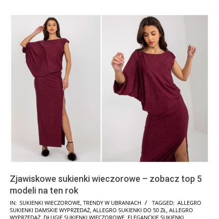
Zjawiskowe sukienki wieczorowe – zobacz top 5
modeli na ten rok
2025-
IN:
SUKIENKI WIECZOROWE
,
TRENDY W UBRANIACH
TAGGED:
ALLEGRO
SUKIENKI DAMSKIE WYPRZEDAŻ
,
ALLEGRO SUKIENKI DO 50 ZŁ
,
ALLEGRO
10-
WYPRZEDAŻ
,
DŁUGIE SUKIENKI WIECZOROWE
,
ELEGANCKIE SUKIENKI