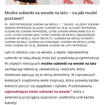
Modne sukienki na wesele na lato – na jaki model
postawić?
2026-
IN:
NIEPOWTARZALNE SUKIENKI NA WESELE
TAGGED:
ALLEGRO SUKIENKI
DAMSKIE WYPRZEDAŻ
,
ALLEGRO SUKIENKI DO 50 ZŁ
,
ALLEGRO WYPRZEDAŻ
,
06-
ELEGANCKIE SUKIENKI WYPRZEDAŻ
,
LETNIE SUKIENKI BAWEŁNIANE DLA 50
15
LATKI
,
LETNIE SUKIENKI MIDI
,
LETNIE SUKIENKI NA WESELE
,
NAJPIĘKNIEJSZE
SUKIENKI NA WESELU
,
SKLEP EBUTIK.PL
,
SUKIENKA NA WESELE W KWIATY
,
SUKIENKI NA BALE
,
SUKIENKI NA KOMUNIJNE
,
SUKIENKI NA WESELE LATEM
,
TANIE SUKIENKI DO 50 ZŁ
,
ZWIEWNE SUKIENKI NA LATO WYPRZEDAŻ
Lato to idealny czas na wesela, a wybór odpowiedniej
sukienki na taką okazję może być prawdziwą przyjemnością!
W ciepłych miesiącach
modne sukienki na wesele na lato
zachwycają lekkością, zwiewnością i kolorami, które
doskonale wpisują się w letnią atmosferę. W najnowszych
kolekcjach znajdziemy wiele inspiracji, które pozwolą każdej
kobiecie poczuć się wyjątkowo i stylowo. Przedstawiamy
najmodniejsze letnie sukienki na wesele
, które z
pewnością przyciągną spojrzenia i podkreślą urok każdej
kobiety!