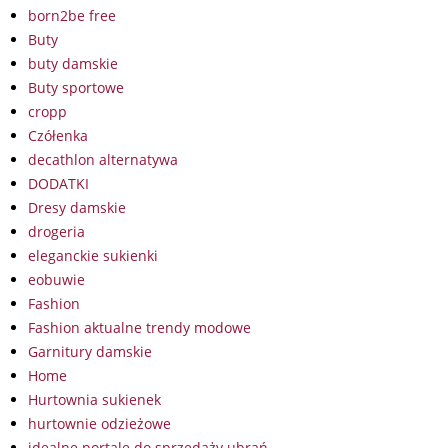
born2be free
Buty
buty damskie
Buty sportowe
cropp
Czółenka
decathlon alternatywa
DODATKI
Dresy damskie
drogeria
eleganckie sukienki
eobuwie
Fashion
Fashion aktualne trendy modowe
Garnitury damskie
Home
Hurtownia sukienek
hurtownie odzieżowe
idealne portale do sprzedaży ubrań