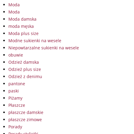
Moda
Moda
Moda damska
moda męska
Moda plus size
Modne sukienki na wesele
Niepowtarzalne sukienki na wesele
obuwie
Odzież damska
Odzież plus size
Odzież z denimu
pantone
paski
Piżamy
Płaszcze
płaszcze damskie
płaszcze zimowe
Porady
Porady stylistki