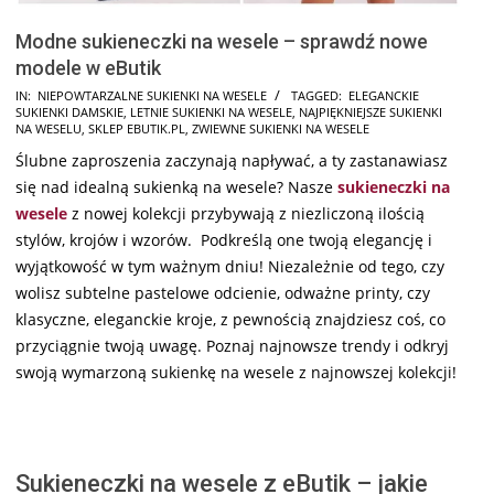
Modne sukieneczki na wesele – sprawdź nowe
modele w eButik
2024-
IN:
NIEPOWTARZALNE SUKIENKI NA WESELE
TAGGED:
ELEGANCKIE
SUKIENKI DAMSKIE
,
LETNIE SUKIENKI NA WESELE
,
NAJPIĘKNIEJSZE SUKIENKI
11-
NA WESELU
,
SKLEP EBUTIK.PL
,
ZWIEWNE SUKIENKI NA WESELE
04
Ślubne zaproszenia zaczynają napływać, a ty zastanawiasz
się nad idealną sukienką na wesele? Nasze
sukieneczki na
wesele
z nowej kolekcji przybywają z niezliczoną ilością
stylów, krojów i wzorów. Podkreślą one twoją elegancję i
wyjątkowość w tym ważnym dniu! Niezależnie od tego, czy
wolisz subtelne pastelowe odcienie, odważne printy, czy
klasyczne, eleganckie kroje, z pewnością znajdziesz coś, co
przyciągnie twoją uwagę. Poznaj najnowsze trendy i odkryj
swoją wymarzoną sukienkę na wesele z najnowszej kolekcji!
Sukieneczki na wesele z eButik – jakie