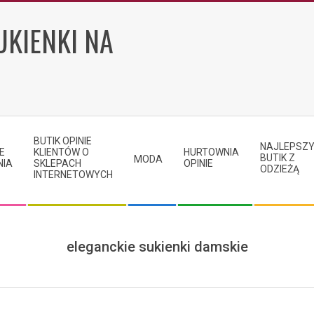
UKIENKI NA
BUTIK OPINIE
NAJLEPSZ
E
KLIENTÓW O
HURTOWNIA
BUTIK Z
MODA
NIA
SKLEPACH
OPINIE
ODZIEŻĄ
INTERNETOWYCH
eleganckie sukienki damskie