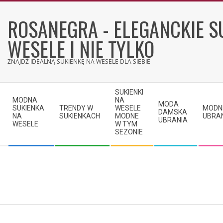
Skip
to
ROSANEGRA - ELEGANCKIE S
content
WESELE I NIE TYLKO
ZNAJDŹ IDEALNĄ SUKIENKĘ NA WESELE DLA SIEBIE
Secondary
SUKIENKI
Navigation
MODNA
NA
MODA
SUKIENKA
TRENDY W
WESELE
MODN
Menu
DAMSKA
NA
SUKIENKACH
MODNE
UBRA
UBRANIA
WESELE
W TYM
SEZONIE