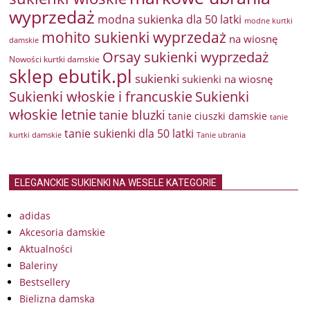
wyprzedaż
modna sukienka dla 50 latki
modne kurtki
mohito sukienki wyprzedaż
na wiosnę
damskie
Orsay sukienki wyprzedaż
Nowości kurtki damskie
sklep ebutik.pl
sukienki
sukienki na wiosnę
Sukienki włoskie i francuskie
Sukienki
włoskie letnie
tanie bluzki
tanie ciuszki damskie
tanie
tanie sukienki dla 50 latki
kurtki damskie
Tanie ubrania
ELEGANCKIE SUKIENKI NA WESELE KATEGORIE
adidas
Akcesoria damskie
Aktualności
Baleriny
Bestsellery
Bielizna damska