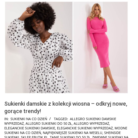
Sukienki damskie z kolekcji wiosna – odkryj nowe,
gorące trendy!
2025-
IN:
SUKIENKI NA CO DZIEŃ
TAGGED:
ALLEGRO SUKIENKI DAMSKIE
WYPRZEDAŻ
,
ALLEGRO SUKIENKI DO 50 ZŁ
,
ALLEGRO WYPRZEDAŻ
,
09-
ELEGANCKIE SUKIENKI DAMSKIE
,
ELEGANCKIE SUKIENKI WYPRZEDAŻ
,
MODNE
28
SUKIENKI NA CO DZIEŃ
,
NAJPIĘKNIEJSZE SUKIENKI NA WESELU
,
SHEINSIDE
SUKIENKI
,
SKLEP EBUTIK.PL
,
TANIE SUKIENKI DO 50 ZŁ
,
ZWIEWNE SUKIENKI NA