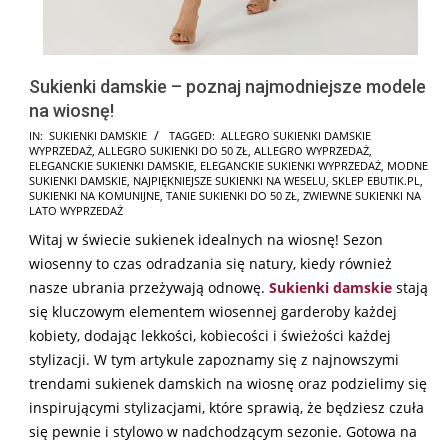
Sukienki damskie – poznaj najmodniejsze modele
na wiosnę!
2026-
IN:
SUKIENKI DAMSKIE
TAGGED:
ALLEGRO SUKIENKI DAMSKIE
WYPRZEDAŻ
,
ALLEGRO SUKIENKI DO 50 ZŁ
,
ALLEGRO WYPRZEDAŻ
,
03-
ELEGANCKIE SUKIENKI DAMSKIE
,
ELEGANCKIE SUKIENKI WYPRZEDAŻ
,
MODNE
27
SUKIENKI DAMSKIE
,
NAJPIĘKNIEJSZE SUKIENKI NA WESELU
,
SKLEP EBUTIK.PL
,
SUKIENKI NA KOMUNIJNE
,
TANIE SUKIENKI DO 50 ZŁ
,
ZWIEWNE SUKIENKI NA
LATO WYPRZEDAŻ
Witaj w świecie sukienek idealnych na wiosnę! Sezon
wiosenny to czas odradzania się natury, kiedy również
nasze ubrania przeżywają odnowę.
Sukienki damskie
stają
się kluczowym elementem wiosennej garderoby każdej
kobiety, dodając lekkości, kobiecości i świeżości każdej
stylizacji. W tym artykule zapoznamy się z najnowszymi
trendami sukienek damskich na wiosnę oraz podzielimy się
inspirującymi stylizacjami, które sprawią, że będziesz czuła
się pewnie i stylowo w nadchodzącym sezonie. Gotowa na