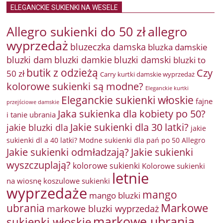
ELEGANCKIE SUKIENKI NA WESELE
Allegro sukienki do 50 zł
allegro
wyprzedaż
bluzeczka damska
bluzka damskie
bluzki damkie
bluzki dam
bluzki damski
bluzki to
butik z odzieżą
Czy
50 zł
Carry kurtki damskie wyprzedaż
kolorowe sukienki są modne?
Eleganckie kurtki
Eleganckie sukienki włoskie
fajne
przejściowe damskie
Jaka sukienka dla kobiety po 50?
i tanie ubrania
Jakie sukienki dla 30 latki?
jakie bluzki dla
jakie
sukienki dl a 40 latki? Modne sukienki dla pań po 50 Allegro
Jakie sukienki odmładzają?
Jakie sukienki
wyszczuplają?
kolorowe sukienki
Kolorowe sukienki
letnie
na wiosnę
koszulowe sukienki
wyprzedaże
mango
mango bluzki
Markowe
ubrania
markowe bluzki wyprzedaż
markowe ubrania
sukienki włoskie