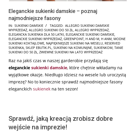
Eleganckie sukienki damskie – poznaj
najmodniejsze fasony
2025-
IN:
SUKIENKI DAMSKIE
TAGGED:
ALLEGRO SUKIENKI DAMSKIE
WYPRZEDAŻ
,
ALLEGRO SUKIENKI DO 50 ZŁ
,
ALLEGRO WYPRZEDAŻ
,
01-
ELEGANCKA SUKIENKA DLA 50 LATKI
,
ELEGANCKIE SUKIENKI DAMSKIE
,
16
ELEGANCKIE SUKIENKI WYPRZEDAŻ
,
GREENPOINT
,
H AND M
,
H ANM
,
MODNE
SUKIENKI KOKTAJLOWE
,
NAJPIĘKNIEJSZE SUKIENKI NA WESELU
,
RESERVED
SUKIENKA
,
SKLEP EBUTIK.PL
,
SUKIENKI NA KOMUNIJNE
,
SUKIENKOM
,
TANIE
SUKIENKI DO 50 ZŁ
,
ZWIEWNE SUKIENKI NA LATO WYPRZEDAŻ
Raz na jakiś czas w naszej garderobie przydają się
eleganckie
sukienki damskie
, które chętnie wkładamy na
wyjątkowe okazje. Niedługo idziesz na wesele lub uroczystą
imprezę? No to koniecznie sprawdź najmodniejsze fasony
eleganckich
sukienek
na ten sezon!
Sprawdź, jaką kreacją zrobisz dobre
wejście na imprezie!