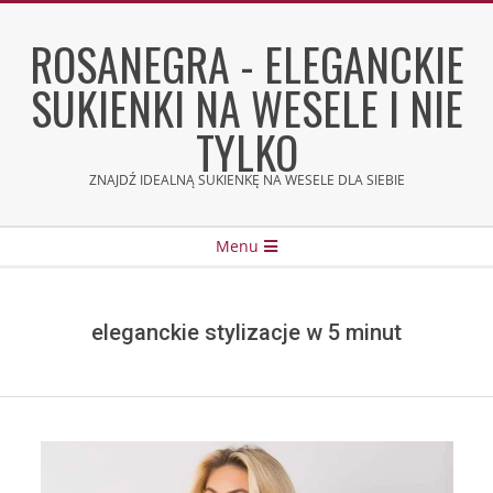
Skip
to
ROSANEGRA - ELEGANCKIE
content
SUKIENKI NA WESELE I NIE
TYLKO
ZNAJDŹ IDEALNĄ SUKIENKĘ NA WESELE DLA SIEBIE
Secondary
Menu
Navigation
Menu
eleganckie stylizacje w 5 minut