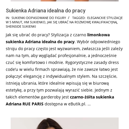
Sukienka Adriana idealna do pracy
2024-
IN:
SUKIENKI DOPASOWANE DO FIGURY
TAGGED:
ELEGANCKIE STYLIZACJE
W 5 MINUT
,
HM SUKIENKO
,
JAK SIĘ UBRAĆ NA ROZMOWĘ KWALIFIKACYJNĄ
,
10-
SHEINSIDE SUKIENKI
16
Jak się ubrać do pracy? Stylizacja z czarno
limonkowa
sukienka Adriana idealna do pracy
. Wybór odpowiedniego
stroju do pracy często jest wyzwaniem, zwłaszcza jeśli zależy
nam na tym, aby wyglądać profesjonalnie, a jednocześnie
czuć się komfortowo i modnie. Rygorystyczne zasady dress
code’u w wielu firmach sprawiają, że nie zawsze łatwo jest
połączyć elegancję z indywidualnym stylem. Na szczęście,
istnieją ubrania, które idealnie wpisują się w biurową
estetykę, a przy tym pozwalają wyrazić siebie. Jednym z
takich elementów garderoby jest
czarno-żółta sukienka
Adriana RUE PARIS
dostępna w eButik.pl. …