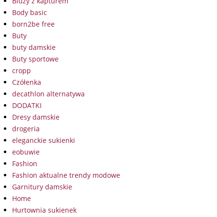
Bluzy z kapturem
Body basic
born2be free
Buty
buty damskie
Buty sportowe
cropp
Czółenka
decathlon alternatywa
DODATKI
Dresy damskie
drogeria
eleganckie sukienki
eobuwie
Fashion
Fashion aktualne trendy modowe
Garnitury damskie
Home
Hurtownia sukienek