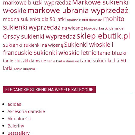
Markowe sukienki
markowe bluzki wyprzedaż
markowe ubrania wyprzedaż
włoskie
mohito
modna sukienka dla 50 latki
modne kurtki damskie
sukienki wyprzedaż
na wiosnę
Nowości kurtki damskie
sklep ebutik.pl
Orsay sukienki wyprzedaż
Sukienki włoskie i
sukienki
sukienki na wiosnę
francuskie
Sukienki włoskie letnie
tanie bluzki
tanie sukienki dla 50
tanie ciuszki damskie
tanie kurtki damskie
latki
Tanie ubrania
ELEGANCKIE SUKIENKI NA WESELE KATEGORIE
adidas
Akcesoria damskie
Aktualności
Baleriny
Bestsellery