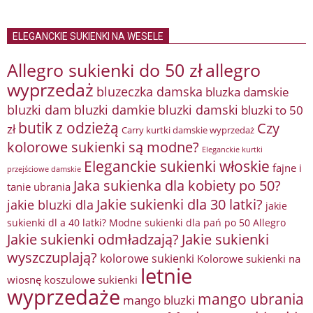
ELEGANCKIE SUKIENKI NA WESELE
Allegro sukienki do 50 zł
allegro
wyprzedaż
bluzeczka damska
bluzka damskie
bluzki damkie
bluzki dam
bluzki damski
bluzki to 50
butik z odzieżą
Czy
zł
Carry kurtki damskie wyprzedaż
kolorowe sukienki są modne?
Eleganckie kurtki
Eleganckie sukienki włoskie
fajne i
przejściowe damskie
Jaka sukienka dla kobiety po 50?
tanie ubrania
Jakie sukienki dla 30 latki?
jakie bluzki dla
jakie
sukienki dl a 40 latki? Modne sukienki dla pań po 50 Allegro
Jakie sukienki odmładzają?
Jakie sukienki
wyszczuplają?
kolorowe sukienki
Kolorowe sukienki na
letnie
wiosnę
koszulowe sukienki
wyprzedaże
mango ubrania
mango bluzki