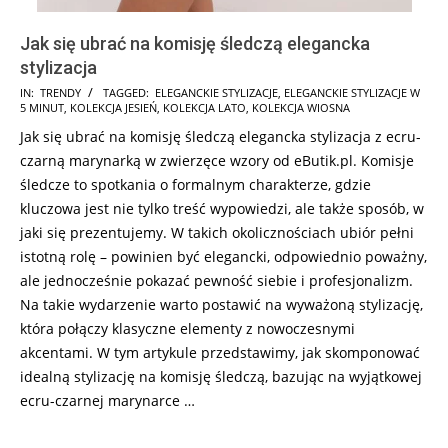
Jak się ubrać na komisję śledczą elegancka
stylizacja
2024-
IN:
TRENDY
TAGGED:
ELEGANCKIE STYLIZACJE
,
ELEGANCKIE STYLIZACJE W
5 MINUT
,
KOLEKCJA JESIEŃ
,
KOLEKCJA LATO
,
KOLEKCJA WIOSNA
10-
Jak się ubrać na komisję śledczą elegancka stylizacja z ecru-
16
czarną marynarką w zwierzęce wzory od eButik.pl. Komisje
śledcze to spotkania o formalnym charakterze, gdzie
kluczowa jest nie tylko treść wypowiedzi, ale także sposób, w
jaki się prezentujemy. W takich okolicznościach ubiór pełni
istotną rolę – powinien być elegancki, odpowiednio poważny,
ale jednocześnie pokazać pewność siebie i profesjonalizm.
Na takie wydarzenie warto postawić na wyważoną stylizację,
która połączy klasyczne elementy z nowoczesnymi
akcentami. W tym artykule przedstawimy, jak skomponować
idealną stylizację na komisję śledczą, bazując na wyjątkowej
ecru-czarnej marynarce …