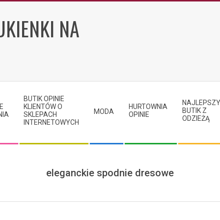
UKIENKI NA
BUTIK OPINIE
NAJLEPSZ
E
KLIENTÓW O
HURTOWNIA
BUTIK Z
MODA
NIA
SKLEPACH
OPINIE
ODZIEŻĄ
INTERNETOWYCH
eleganckie spodnie dresowe