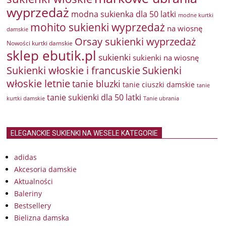
wyprzedaż
modna sukienka dla 50 latki
modne kurtki
mohito sukienki wyprzedaż
na wiosnę
damskie
Orsay sukienki wyprzedaż
Nowości kurtki damskie
sklep ebutik.pl
sukienki
sukienki na wiosnę
Sukienki włoskie i francuskie
Sukienki
włoskie letnie
tanie bluzki
tanie ciuszki damskie
tanie
tanie sukienki dla 50 latki
kurtki damskie
Tanie ubrania
ELEGANCKIE SUKIENKI NA WESELE KATEGORIE
adidas
Akcesoria damskie
Aktualności
Baleriny
Bestsellery
Bielizna damska