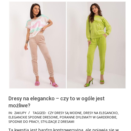
Dresy na elegancko – czy to w ogóle jest
możliwe?
2025-
IN:
ZAKUPY
TAGGED:
CZY DRESY SĄ MODNE
,
DRESY NA ELEGANCKO
,
ELEGANCKIE SPODNIE DRESOWE
,
PORANNE DYLEMATY W GARDEROBIE
,
07-
SPODNIE DO PRACY
,
STYLIZACJE Z DRESAMI
08
Ta kwestia jest bardzo kontrowersyjna, ale pojawia się w