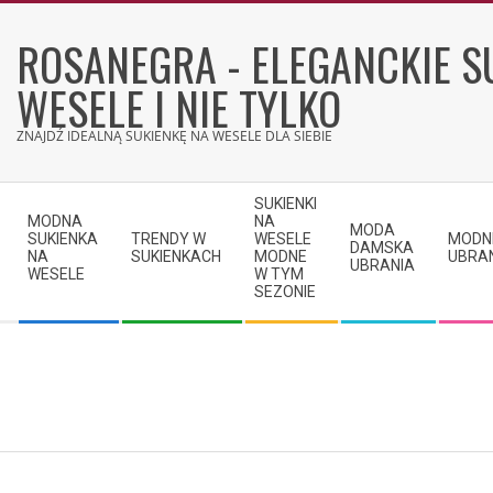
Skip
to
ROSANEGRA - ELEGANCKIE S
content
WESELE I NIE TYLKO
ZNAJDŹ IDEALNĄ SUKIENKĘ NA WESELE DLA SIEBIE
Secondary
SUKIENKI
Navigation
MODNA
NA
MODA
SUKIENKA
TRENDY W
WESELE
MODN
Menu
DAMSKA
NA
SUKIENKACH
MODNE
UBRA
UBRANIA
WESELE
W TYM
SEZONIE