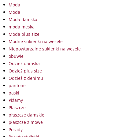
Moda
Moda
Moda damska
moda męska
Moda plus size
Modne sukienki na wesele
Niepowtarzalne sukienki na wesele
obuwie
Odzież damska
Odzież plus size
Odzież z denimu
pantone
paski
Piżamy
Płaszcze
płaszcze damskie
płaszcze zimowe
Porady
Porady stylistki