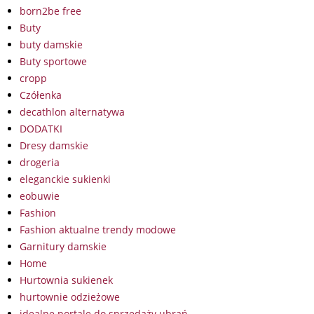
born2be free
Buty
buty damskie
Buty sportowe
cropp
Czółenka
decathlon alternatywa
DODATKI
Dresy damskie
drogeria
eleganckie sukienki
eobuwie
Fashion
Fashion aktualne trendy modowe
Garnitury damskie
Home
Hurtownia sukienek
hurtownie odzieżowe
idealne portale do sprzedaży ubrań