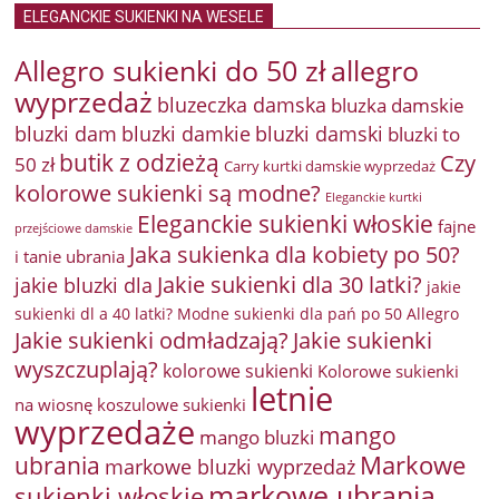
ELEGANCKIE SUKIENKI NA WESELE
Allegro sukienki do 50 zł
allegro
wyprzedaż
bluzeczka damska
bluzka damskie
bluzki damkie
bluzki dam
bluzki damski
bluzki to
butik z odzieżą
Czy
50 zł
Carry kurtki damskie wyprzedaż
kolorowe sukienki są modne?
Eleganckie kurtki
Eleganckie sukienki włoskie
fajne
przejściowe damskie
Jaka sukienka dla kobiety po 50?
i tanie ubrania
Jakie sukienki dla 30 latki?
jakie bluzki dla
jakie
sukienki dl a 40 latki? Modne sukienki dla pań po 50 Allegro
Jakie sukienki odmładzają?
Jakie sukienki
wyszczuplają?
kolorowe sukienki
Kolorowe sukienki
letnie
na wiosnę
koszulowe sukienki
wyprzedaże
mango
mango bluzki
Markowe
ubrania
markowe bluzki wyprzedaż
markowe ubrania
sukienki włoskie