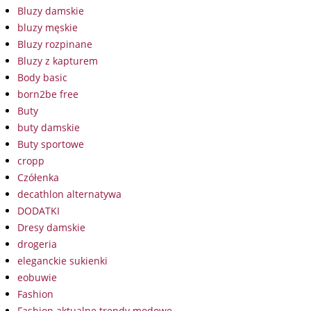
Bluzy damskie
bluzy męskie
Bluzy rozpinane
Bluzy z kapturem
Body basic
born2be free
Buty
buty damskie
Buty sportowe
cropp
Czółenka
decathlon alternatywa
DODATKI
Dresy damskie
drogeria
eleganckie sukienki
eobuwie
Fashion
Fashion aktualne trendy modowe