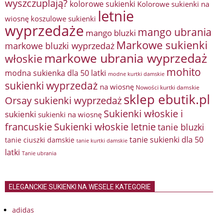
wyszczuplają?
kolorowe sukienki
Kolorowe sukienki na
letnie
wiosnę
koszulowe sukienki
wyprzedaże
mango ubrania
mango bluzki
Markowe sukienki
markowe bluzki wyprzedaż
markowe ubrania wyprzedaż
włoskie
mohito
modna sukienka dla 50 latki
modne kurtki damskie
sukienki wyprzedaż
na wiosnę
Nowości kurtki damskie
sklep ebutik.pl
Orsay sukienki wyprzedaż
Sukienki włoskie i
sukienki
sukienki na wiosnę
francuskie
Sukienki włoskie letnie
tanie bluzki
tanie sukienki dla 50
tanie ciuszki damskie
tanie kurtki damskie
latki
Tanie ubrania
ELEGANCKIE SUKIENKI NA WESELE KATEGORIE
adidas