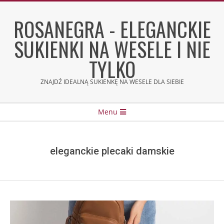
Skip
to
ROSANEGRA - ELEGANCKIE
content
SUKIENKI NA WESELE I NIE
TYLKO
ZNAJDŹ IDEALNĄ SUKIENKĘ NA WESELE DLA SIEBIE
Secondary
Menu
Navigation
Menu
eleganckie plecaki damskie