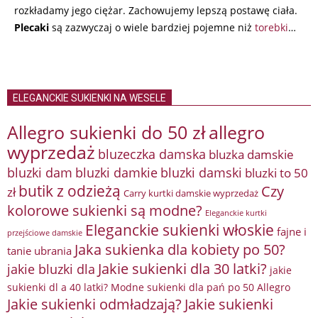
rozkładamy jego ciężar. Zachowujemy lepszą postawę ciała.
Plecaki
są zazwyczaj o wiele bardziej pojemne niż
torebki
…
ELEGANCKIE SUKIENKI NA WESELE
Allegro sukienki do 50 zł
allegro
wyprzedaż
bluzeczka damska
bluzka damskie
bluzki damkie
bluzki dam
bluzki damski
bluzki to 50
butik z odzieżą
Czy
zł
Carry kurtki damskie wyprzedaż
kolorowe sukienki są modne?
Eleganckie kurtki
Eleganckie sukienki włoskie
fajne i
przejściowe damskie
Jaka sukienka dla kobiety po 50?
tanie ubrania
Jakie sukienki dla 30 latki?
jakie bluzki dla
jakie
sukienki dl a 40 latki? Modne sukienki dla pań po 50 Allegro
Jakie sukienki odmładzają?
Jakie sukienki