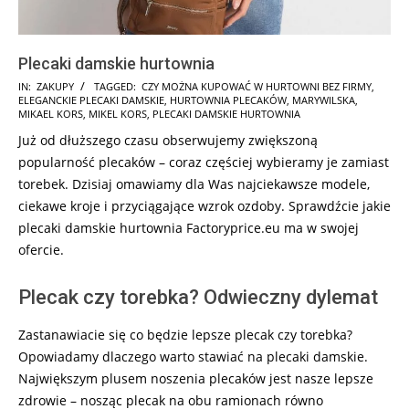
Plecaki damskie hurtownia
2025-
IN:
ZAKUPY
TAGGED:
CZY MOŻNA KUPOWAĆ W HURTOWNI BEZ FIRMY
,
ELEGANCKIE PLECAKI DAMSKIE
,
HURTOWNIA PLECAKÓW
,
MARYWILSKA
,
02-
MIKAEL KORS
,
MIKEL KORS
,
PLECAKI DAMSKIE HURTOWNIA
01
Już od dłuższego czasu obserwujemy zwiększoną
popularność plecaków – coraz częściej wybieramy je zamiast
torebek. Dzisiaj omawiamy dla Was najciekawsze modele,
ciekawe kroje i przyciągające wzrok ozdoby. Sprawdźcie jakie
plecaki damskie hurtownia Factoryprice.eu ma w swojej
ofercie.
Plecak czy torebka? Odwieczny dylemat
Zastanawiacie się co będzie lepsze plecak czy torebka?
Opowiadamy dlaczego warto stawiać na plecaki damskie.
Największym plusem noszenia plecaków jest nasze lepsze
zdrowie – nosząc plecak na obu ramionach równo