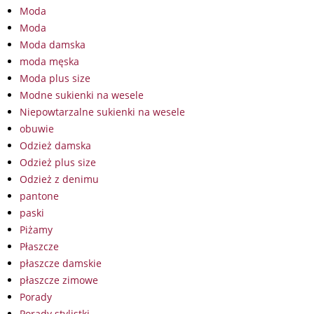
Moda
Moda
Moda damska
moda męska
Moda plus size
Modne sukienki na wesele
Niepowtarzalne sukienki na wesele
obuwie
Odzież damska
Odzież plus size
Odzież z denimu
pantone
paski
Piżamy
Płaszcze
płaszcze damskie
płaszcze zimowe
Porady
Porady stylistki