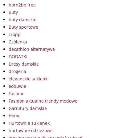
born2be free
Buty
buty damskie
Buty sportowe
cropp
Czółenka
decathlon alternatywa
DODATKI
Dresy damskie
drogeria
eleganckie sukienki
eobuwie
Fashion
Fashion aktualne trendy modowe
Garnitury damskie
Home
Hurtownia sukienek
hurtownie odzieżowe
idealne portale do sprzedaży ubrań