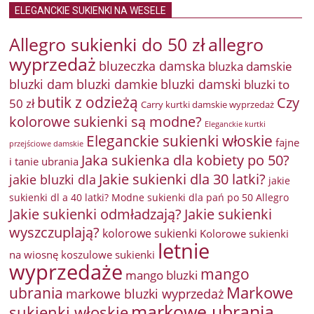
ELEGANCKIE SUKIENKI NA WESELE
Allegro sukienki do 50 zł
allegro
wyprzedaż
bluzeczka damska
bluzka damskie
bluzki damkie
bluzki dam
bluzki damski
bluzki to
butik z odzieżą
Czy
50 zł
Carry kurtki damskie wyprzedaż
kolorowe sukienki są modne?
Eleganckie kurtki
Eleganckie sukienki włoskie
fajne
przejściowe damskie
Jaka sukienka dla kobiety po 50?
i tanie ubrania
Jakie sukienki dla 30 latki?
jakie bluzki dla
jakie
sukienki dl a 40 latki? Modne sukienki dla pań po 50 Allegro
Jakie sukienki odmładzają?
Jakie sukienki
wyszczuplają?
kolorowe sukienki
Kolorowe sukienki
letnie
na wiosnę
koszulowe sukienki
wyprzedaże
mango
mango bluzki
Markowe
ubrania
markowe bluzki wyprzedaż
markowe ubrania
sukienki włoskie