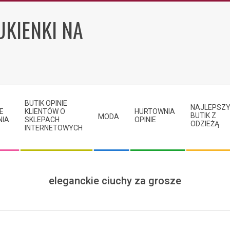
UKIENKI NA
BUTIK OPINIE
NAJLEPSZ
E
KLIENTÓW O
HURTOWNIA
BUTIK Z
MODA
NIA
SKLEPACH
OPINIE
ODZIEŻĄ
INTERNETOWYCH
eleganckie ciuchy za grosze