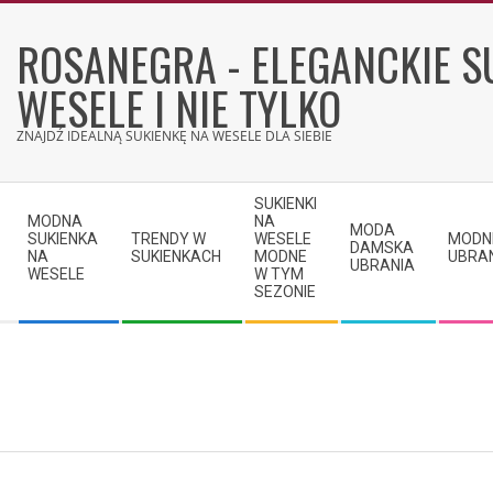
Skip
to
ROSANEGRA - ELEGANCKIE S
content
WESELE I NIE TYLKO
ZNAJDŹ IDEALNĄ SUKIENKĘ NA WESELE DLA SIEBIE
Secondary
SUKIENKI
Navigation
MODNA
NA
MODA
SUKIENKA
TRENDY W
WESELE
MODN
Menu
DAMSKA
NA
SUKIENKACH
MODNE
UBRA
UBRANIA
WESELE
W TYM
SEZONIE