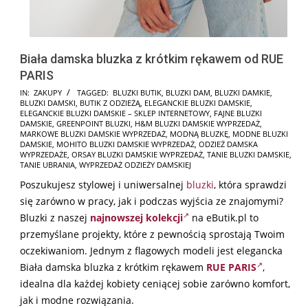
Biała damska bluzka z krótkim rękawem od RUE
PARIS
2025-
IN:
ZAKUPY
TAGGED:
BLUZKI BUTIK
,
BLUZKI DAM
,
BLUZKI DAMKIE
,
BLUZKI DAMSKI
,
BUTIK Z ODZIEŻĄ
,
ELEGANCKIE BLUZKI DAMSKIE
,
12-
ELEGANCKIE BLUZKI DAMSKIE – SKLEP INTERNETOWY
,
FAJNE BLUZKI
04
DAMSKIE
,
GREENPOINT BLUZKI
,
H&M BLUZKI DAMSKIE WYPRZEDAŻ
,
MARKOWE BLUZKI DAMSKIE WYPRZEDAŻ
,
MODNĄ BLUZKĘ
,
MODNE BLUZKI
DAMSKIE
,
MOHITO BLUZKI DAMSKIE WYPRZEDAŻ
,
ODZIEŻ DAMSKA
WYPRZEDAŻE
,
ORSAY BLUZKI DAMSKIE WYPRZEDAŻ
,
TANIE BLUZKI DAMSKIE
,
TANIE UBRANIA
,
WYPRZEDAŻ ODZIEŻY DAMSKIEJ
Poszukujesz stylowej i uniwersalnej
bluzki
, która sprawdzi
się zarówno w pracy, jak i podczas wyjścia ze znajomymi?
Bluzki z naszej
najnowszej kolekcji
na eButik.pl to
przemyślane projekty, które z pewnością sprostają Twoim
oczekiwaniom. Jednym z flagowych modeli jest elegancka
Biała damska bluzka z krótkim rękawem
RUE PARIS
,
idealna dla każdej kobiety ceniącej sobie zarówno komfort,
jak i modne rozwiązania.