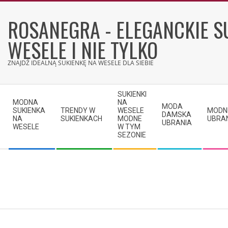
Skip
to
ROSANEGRA - ELEGANCKIE S
content
WESELE I NIE TYLKO
ZNAJDŹ IDEALNĄ SUKIENKĘ NA WESELE DLA SIEBIE
Secondary
SUKIENKI
Navigation
MODNA
NA
MODA
SUKIENKA
TRENDY W
WESELE
MODN
Menu
DAMSKA
NA
SUKIENKACH
MODNE
UBRA
UBRANIA
WESELE
W TYM
SEZONIE