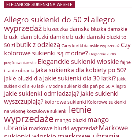
ELEGANCKIE SUKIENKI NA WESELE
Allegro sukienki do 50 zł
allegro
wyprzedaż
bluzeczka damska
bluzka damskie
bluzki damkie
bluzki dam
bluzki damski
bluzki to
butik z odzieżą
Czy
50 zł
Carry kurtki damskie wyprzedaż
kolorowe sukienki są modne?
Eleganckie kurtki
Eleganckie sukienki włoskie
fajne
przejściowe damskie
Jaka sukienka dla kobiety po 50?
i tanie ubrania
Jakie sukienki dla 30 latki?
jakie bluzki dla
jakie
sukienki dl a 40 latki? Modne sukienki dla pań po 50 Allegro
Jakie sukienki odmładzają?
Jakie sukienki
wyszczuplają?
kolorowe sukienki
Kolorowe sukienki
letnie
na wiosnę
koszulowe sukienki
wyprzedaże
mango
mango bluzki
Markowe
ubrania
markowe bluzki wyprzedaż
markowe ubrania
sukienki włoskie