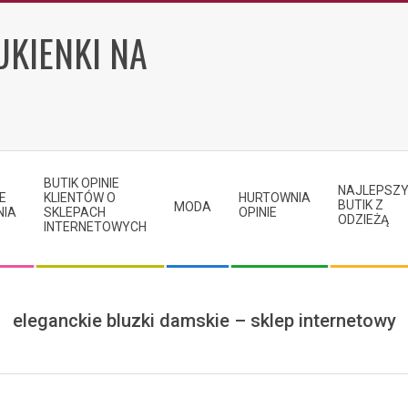
UKIENKI NA
BUTIK OPINIE
NAJLEPSZ
E
KLIENTÓW O
HURTOWNIA
BUTIK Z
MODA
NIA
SKLEPACH
OPINIE
ODZIEŻĄ
INTERNETOWYCH
eleganckie bluzki damskie – sklep internetowy