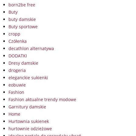
born2be free
Buty
buty damskie
Buty sportowe
cropp
Czółenka
decathlon alternatywa
DODATKI
Dresy damskie
drogeria
eleganckie sukienki
eobuwie
Fashion
Fashion aktualne trendy modowe
Garnitury damskie
Home
Hurtownia sukienek
hurtownie odzieżowe
idealne portale do sprzedaży ubrań