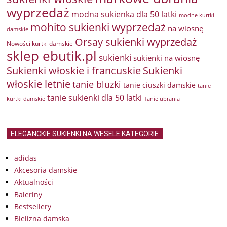
wyprzedaż
modna sukienka dla 50 latki
modne kurtki
mohito sukienki wyprzedaż
na wiosnę
damskie
Orsay sukienki wyprzedaż
Nowości kurtki damskie
sklep ebutik.pl
sukienki
sukienki na wiosnę
Sukienki włoskie i francuskie
Sukienki
włoskie letnie
tanie bluzki
tanie ciuszki damskie
tanie
tanie sukienki dla 50 latki
kurtki damskie
Tanie ubrania
ELEGANCKIE SUKIENKI NA WESELE KATEGORIE
adidas
Akcesoria damskie
Aktualności
Baleriny
Bestsellery
Bielizna damska