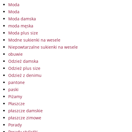
Moda
Moda
Moda damska
moda męska
Moda plus size
Modne sukienki na wesele
Niepowtarzalne sukienki na wesele
obuwie
Odzież damska
Odzież plus size
Odzież z denimu
pantone
paski
Piżamy
Płaszcze
płaszcze damskie
płaszcze zimowe
Porady
Porady stylistki