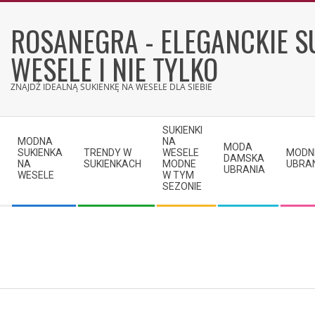
Skip
to
ROSANEGRA - ELEGANCKIE S
content
WESELE I NIE TYLKO
ZNAJDŹ IDEALNĄ SUKIENKĘ NA WESELE DLA SIEBIE
Secondary
SUKIENKI
Navigation
MODNA
NA
MODA
SUKIENKA
TRENDY W
WESELE
MODN
Menu
DAMSKA
NA
SUKIENKACH
MODNE
UBRA
UBRANIA
WESELE
W TYM
SEZONIE