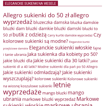
ELEGANCKIE SUKIENKI NA WESELE
Allegro sukienki do 50 zł
allegro
wyprzedaż
bluzeczka damska
bluzka damskie
bluzki damkie
bluzki dam
bluzki damski
bluzki to
butik z odzieżą
Czy
50 zł
Carry kurtki damskie wyprzedaż
kolorowe sukienki są modne?
Eleganckie kurtki
Eleganckie sukienki włoskie
fajne
przejściowe damskie
Jaka sukienka dla kobiety po 50?
i tanie ubrania
Jakie sukienki dla 30 latki?
jakie bluzki dla
jakie
sukienki dl a 40 latki? Modne sukienki dla pań po 50 Allegro
Jakie sukienki odmładzają?
Jakie sukienki
wyszczuplają?
kolorowe sukienki
Kolorowe sukienki
letnie
na wiosnę
koszulowe sukienki
wyprzedaże
mango
mango bluzki
Markowe
ubrania
markowe bluzki wyprzedaż
markowe ubrania
sukienki włoskie