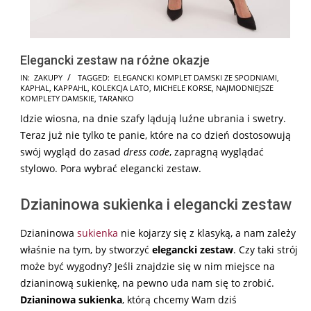
Elegancki zestaw na różne okazje
2025-
IN:
ZAKUPY
TAGGED:
ELEGANCKI KOMPLET DAMSKI ZE SPODNIAMI
,
KAPHAL
,
KAPPAHL
,
KOLEKCJA LATO
,
MICHELE KORSE
,
NAJMODNIEJSZE
06-
KOMPLETY DAMSKIE
,
TARANKO
18
Idzie wiosna, na dnie szafy lądują luźne ubrania i swetry.
Teraz już nie tylko te panie, które na co dzień dostosowują
swój wygląd do zasad
dress code
, zapragną wyglądać
stylowo. Pora wybrać elegancki zestaw.
Dzianinowa sukienka i elegancki zestaw
Dzianinowa
sukienka
nie kojarzy się z klasyką, a nam zależy
właśnie na tym, by stworzyć
elegancki zestaw
. Czy taki strój
może być wygodny? Jeśli znajdzie się w nim miejsce na
dzianinową sukienkę, na pewno uda nam się to zrobić.
Dzianinowa sukienka
, którą chcemy Wam dziś