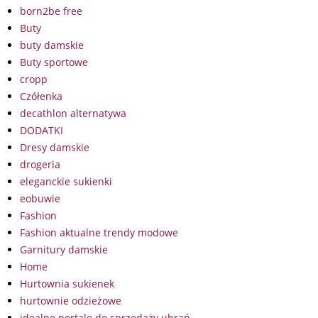
born2be free
Buty
buty damskie
Buty sportowe
cropp
Czółenka
decathlon alternatywa
DODATKI
Dresy damskie
drogeria
eleganckie sukienki
eobuwie
Fashion
Fashion aktualne trendy modowe
Garnitury damskie
Home
Hurtownia sukienek
hurtownie odzieżowe
idealne portale do sprzedaży ubrań