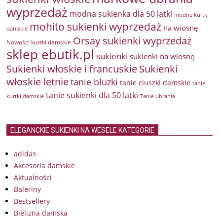
wyprzedaż
modna sukienka dla 50 latki
modne kurtki
mohito sukienki wyprzedaż
na wiosnę
damskie
Orsay sukienki wyprzedaż
Nowości kurtki damskie
sklep ebutik.pl
sukienki
sukienki na wiosnę
Sukienki włoskie i francuskie
Sukienki
włoskie letnie
tanie bluzki
tanie ciuszki damskie
tanie
tanie sukienki dla 50 latki
kurtki damskie
Tanie ubrania
ELEGANCKIE SUKIENKI NA WESELE KATEGORIE
adidas
Akcesoria damskie
Aktualności
Baleriny
Bestsellery
Bielizna damska