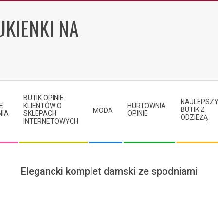
UKIENKI NA
BUTIK OPINIE
NAJLEPSZ
E
KLIENTÓW O
HURTOWNIA
BUTIK Z
MODA
NIA
SKLEPACH
OPINIE
ODZIEŻĄ
INTERNETOWYCH
Elegancki komplet damski ze spodniami