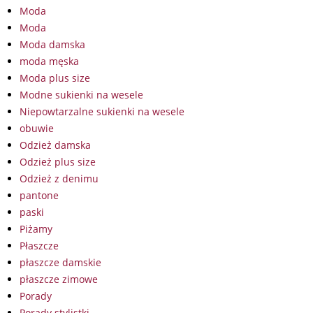
Moda
Moda
Moda damska
moda męska
Moda plus size
Modne sukienki na wesele
Niepowtarzalne sukienki na wesele
obuwie
Odzież damska
Odzież plus size
Odzież z denimu
pantone
paski
Piżamy
Płaszcze
płaszcze damskie
płaszcze zimowe
Porady
Porady stylistki