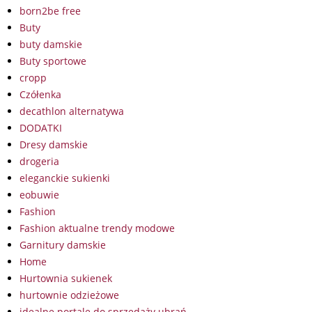
born2be free
Buty
buty damskie
Buty sportowe
cropp
Czółenka
decathlon alternatywa
DODATKI
Dresy damskie
drogeria
eleganckie sukienki
eobuwie
Fashion
Fashion aktualne trendy modowe
Garnitury damskie
Home
Hurtownia sukienek
hurtownie odzieżowe
idealne portale do sprzedaży ubrań