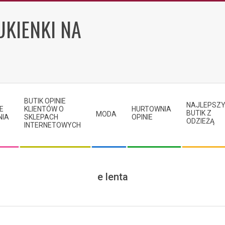
UKIENKI NA
BUTIK OPINIE
NAJLEPSZ
E
KLIENTÓW O
HURTOWNIA
BUTIK Z
MODA
NIA
SKLEPACH
OPINIE
ODZIEŻĄ
INTERNETOWYCH
e lenta