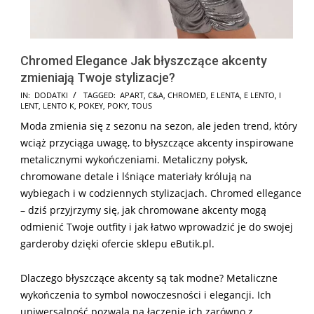
Chromed Elegance Jak błyszczące akcenty
zmieniają Twoje stylizacje?
2025-
IN:
DODATKI
TAGGED:
APART
,
C&A
,
CHROMED
,
E LENTA
,
E LENTO
,
I
LENT
,
LENTO K
,
POKEY
,
POKY
,
TOUS
01-
Moda zmienia się z sezonu na sezon, ale jeden trend, który
05
wciąż przyciąga uwagę, to błyszczące akcenty inspirowane
metalicznymi wykończeniami. Metaliczny połysk,
chromowane detale i lśniące materiały królują na
wybiegach i w codziennych stylizacjach. Chromed ellegance
– dziś przyjrzymy się, jak chromowane akcenty mogą
odmienić Twoje outfity i jak łatwo wprowadzić je do swojej
garderoby dzięki ofercie sklepu eButik.pl.
Dlaczego błyszczące akcenty są tak modne? Metaliczne
wykończenia to symbol nowoczesności i elegancji. Ich
uniwersalność pozwala na łączenie ich zarówno z