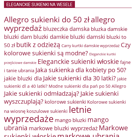
ELEGANCKIE SUKIENKI NA WESELE
Allegro sukienki do 50 zł
allegro
wyprzedaż
bluzeczka damska
bluzka damskie
bluzki damkie
bluzki dam
bluzki damski
bluzki to
butik z odzieżą
Czy
50 zł
Carry kurtki damskie wyprzedaż
kolorowe sukienki są modne?
Eleganckie kurtki
Eleganckie sukienki włoskie
fajne
przejściowe damskie
Jaka sukienka dla kobiety po 50?
i tanie ubrania
Jakie sukienki dla 30 latki?
jakie bluzki dla
jakie
sukienki dl a 40 latki? Modne sukienki dla pań po 50 Allegro
Jakie sukienki odmładzają?
Jakie sukienki
wyszczuplają?
kolorowe sukienki
Kolorowe sukienki
letnie
na wiosnę
koszulowe sukienki
wyprzedaże
mango
mango bluzki
Markowe
ubrania
markowe bluzki wyprzedaż
markowe ubrania
sukienki włoskie