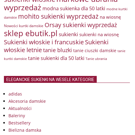
wyprzedaż
modna sukienka dla 50 latki
modne kurtki
mohito sukienki wyprzedaż
na wiosnę
damskie
Orsay sukienki wyprzedaż
Nowości kurtki damskie
sklep ebutik.pl
sukienki
sukienki na wiosnę
Sukienki włoskie i francuskie
Sukienki
włoskie letnie
tanie bluzki
tanie ciuszki damskie
tanie
tanie sukienki dla 50 latki
kurtki damskie
Tanie ubrania
ELEGANCKIE SUKIENKI NA WESELE KATEGORIE
adidas
Akcesoria damskie
Aktualności
Baleriny
Bestsellery
Bielizna damska