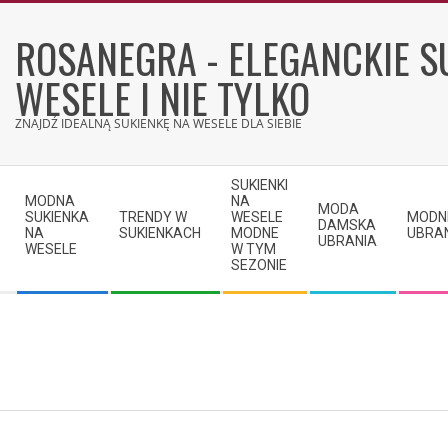
Skip
to
ROSANEGRA - ELEGANCKIE S
content
WESELE I NIE TYLKO
ZNAJDŹ IDEALNĄ SUKIENKĘ NA WESELE DLA SIEBIE
Secondary
SUKIENKI
Navigation
MODNA
NA
MODA
SUKIENKA
TRENDY W
WESELE
MODN
Menu
DAMSKA
NA
SUKIENKACH
MODNE
UBRA
UBRANIA
WESELE
W TYM
SEZONIE