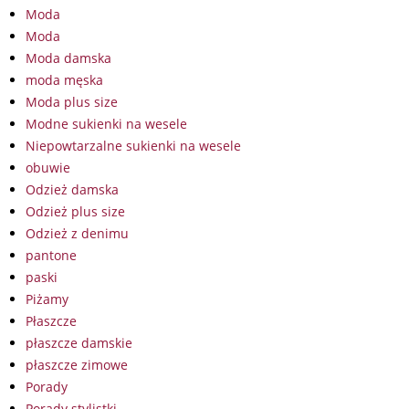
Moda
Moda
Moda damska
moda męska
Moda plus size
Modne sukienki na wesele
Niepowtarzalne sukienki na wesele
obuwie
Odzież damska
Odzież plus size
Odzież z denimu
pantone
paski
Piżamy
Płaszcze
płaszcze damskie
płaszcze zimowe
Porady
Porady stylistki