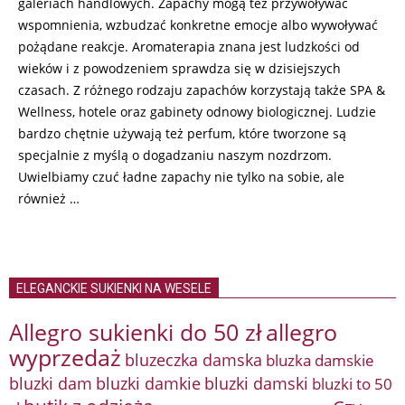
galeriach handlowych. Zapachy mogą też przywoływać
wspomnienia, wzbudzać konkretne emocje albo wywoływać
pożądane reakcje. Aromaterapia znana jest ludzkości od
wieków i z powodzeniem sprawdza się w dzisiejszych
czasach. Z różnego rodzaju zapachów korzystają także SPA &
Wellness, hotele oraz gabinety odnowy biologicznej. Ludzie
bardzo chętnie używają też perfum, które tworzone są
specjalnie z myślą o dogadzaniu naszym nozdrzom.
Uwielbiamy czuć ładne zapachy nie tylko na sobie, ale
również …
ELEGANCKIE SUKIENKI NA WESELE
Allegro sukienki do 50 zł
allegro
wyprzedaż
bluzeczka damska
bluzka damskie
bluzki damkie
bluzki dam
bluzki damski
bluzki to 50