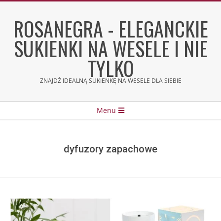
Skip
to
ROSANEGRA - ELEGANCKIE
content
SUKIENKI NA WESELE I NIE
TYLKO
ZNAJDŹ IDEALNĄ SUKIENKĘ NA WESELE DLA SIEBIE
Secondary
Menu
Navigation
Menu
dyfuzory zapachowe