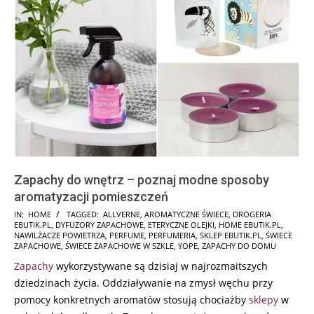
Zapachy do wnętrz – poznaj modne sposoby
aromatyzacji pomieszczeń
2024-
IN:
HOME
TAGGED:
ALLVERNE
,
AROMATYCZNE ŚWIECE
,
DROGERIA
EBUTIK.PL
,
DYFUZORY ZAPACHOWE
,
ETERYCZNE OLEJKI
,
HOME EBUTIK.PL
,
11-
NAWILŻACZE POWIETRZA
,
PERFUME
,
PERFUMERIA
,
SKLEP EBUTIK.PL
,
ŚWIECE
15
ZAPACHOWE
,
ŚWIECE ZAPACHOWE W SZKLE
,
YOPE
,
ZAPACHY DO DOMU
Zapachy
wykorzystywane są dzisiaj w najrozmaitszych
dziedzinach życia. Oddziaływanie na zmysł węchu przy
pomocy konkretnych aromatów stosują chociażby
sklepy
w