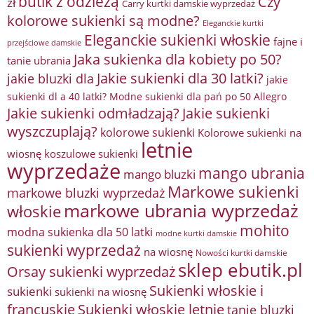
butik z odzieżą
Czy
zł
Carry kurtki damskie wyprzedaż
kolorowe sukienki są modne?
Eleganckie kurtki
Eleganckie sukienki włoskie
fajne i
przejściowe damskie
Jaka sukienka dla kobiety po 50?
tanie ubrania
Jakie sukienki dla 30 latki?
jakie bluzki dla
jakie
sukienki dl a 40 latki? Modne sukienki dla pań po 50 Allegro
Jakie sukienki odmładzają?
Jakie sukienki
wyszczuplają?
kolorowe sukienki
Kolorowe sukienki na
letnie
wiosnę
koszulowe sukienki
wyprzedaże
mango ubrania
mango bluzki
Markowe sukienki
markowe bluzki wyprzedaż
markowe ubrania wyprzedaż
włoskie
mohito
modna sukienka dla 50 latki
modne kurtki damskie
sukienki wyprzedaż
na wiosnę
Nowości kurtki damskie
sklep ebutik.pl
Orsay sukienki wyprzedaż
Sukienki włoskie i
sukienki
sukienki na wiosnę
francuskie
Sukienki włoskie letnie
tanie bluzki