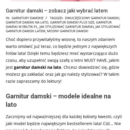
Garnitur damski – zobacz jaki wybrać latem
2026-
IN:
GARNITURY DAMSKIE
TAGGED:
DWUCZĘŚCIOWY GARNITUR DAMSKI
,
GARNITUR DAMSKI NA LATO
,
GARNITUR DAMSKI PLUS SIZE
,
GARNITUR
05-
DAMSKI W EBUTIK.PL
,
JAK STYLIZOWAĆ GARNITUR DAMSKI
,
JAK STYLIZOWAĆ
14
GARNITUR DAMSKI LATEM
,
MODNY GARNITUR DAMSKI
Choć dopiero przywitałyśmy wiosnę, to naszym zdaniem
warto omówić już teraz, co będzie jednym z największych
hitów lata! Dzięki temu będziesz mieć wystarczająco dużo
czasu, aby uzupełnić swoją szafę o letni MUST HAVE, jakim
jest
garnitur damski na lato
. Chcesz dowiedzieć się, gdzie
możesz go zakładać oraz jak go należy stylizować? W takim
razie zapraszamy do lektury!
Garnitur damski – modele idealne na
lato
Zacznijmy od najważniejszej dla każdej kobiety kwestii, czyli
jaki model będzie największym bestsellerem lata! Cóż… Nie