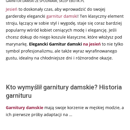
GARNITUR DAMSKI ZE SPODNIAMI
,
SKLEP EBUTIK.PL
04-
Jesień
to doskonały czas, aby wprowadzić do swojej
29
garderoby elegancki
garnitur damski
! Ten klasyczny element
stroju, łączący w sobie styl i wygodę, staje się coraz bardziej
popularny wśród kobiet ceniących modę i elegancję. Jeśli
chcesz dokup do niego koszule klasyczne, które włożysz pod
marynarkę.
Elegancki Garnitur damski
na jesień
to nie tylko
symbol profesjonalizmu, ale także wyraz wyrafinowanego
gustu, idealny na chłodniejsze dni i różnorodne okazje.
Kto wymyślił garnitury damskie? Historia
garnituru
Garnitury damskie
mają swoje korzenie w męskiej modzie, a
ich pierwsze próby adaptacji na …