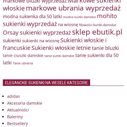
Markowe sukienki
markowe bluzki wyprzedaż
markowe ubrania wyprzedaż
włoskie
mohito
modna sukienka dla 50 latki
modne kurtki damskie
sukienki wyprzedaż
na wiosnę
Nowości kurtki damskie
sklep ebutik.pl
Orsay sukienki wyprzedaż
Sukienki włoskie i
sukienki
sukienki na wiosnę
francuskie
Sukienki włoskie letnie
tanie bluzki
tanie sukienki dla 50
tanie ciuszki damskie
tanie kurtki damskie
latki
Tanie ubrania
ELEGANCKIE SUKIENKI NA WESELE KATEGORIE
adidas
Akcesoria damskie
Aktualności
Baleriny
Bestsellery