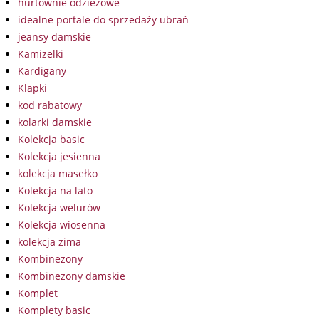
hurtownie odzieżowe
idealne portale do sprzedaży ubrań
jeansy damskie
Kamizelki
Kardigany
Klapki
kod rabatowy
kolarki damskie
Kolekcja basic
Kolekcja jesienna
kolekcja masełko
Kolekcja na lato
Kolekcja welurów
Kolekcja wiosenna
kolekcja zima
Kombinezony
Kombinezony damskie
Komplet
Komplety basic