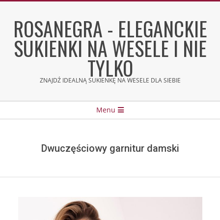
Skip
to
ROSANEGRA - ELEGANCKIE
content
SUKIENKI NA WESELE I NIE
TYLKO
ZNAJDŹ IDEALNĄ SUKIENKĘ NA WESELE DLA SIEBIE
Secondary
Menu
Navigation
Menu
Dwuczęściowy garnitur damski