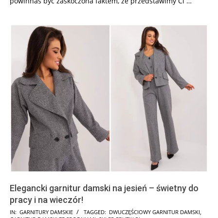
powinnaś być zaskoczona faktem, że przedstawimy Ci
…
Elegancki garnitur damski na jesień – świetny do
pracy i na wieczór!
2026-
IN:
GARNITURY DAMSKIE
TAGGED:
DWUCZĘŚCIOWY GARNITUR DAMSKI
,