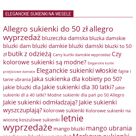
ELEGANCKIE SUKIENKI NA WESELE
Allegro sukienki do 50 zł
allegro
wyprzedaż
bluzeczka damska
bluzka damskie
bluzki damkie
bluzki dam
bluzki damski
bluzki to 50
butik z odzieżą
Czy
zł
Carry kurtki damskie wyprzedaż
kolorowe sukienki są modne?
Eleganckie kurtki
Eleganckie sukienki włoskie
fajne i
przejściowe damskie
Jaka sukienka dla kobiety po 50?
tanie ubrania
Jakie sukienki dla 30 latki?
jakie bluzki dla
jakie
sukienki dl a 40 latki? Modne sukienki dla pań po 50 Allegro
Jakie sukienki odmładzają?
Jakie sukienki
wyszczuplają?
kolorowe sukienki
Kolorowe sukienki na
letnie
wiosnę
koszulowe sukienki
wyprzedaże
mango ubrania
mango bluzki