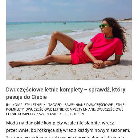
Dwuczęściowe letnie komplety – sprawdź, który
pasuje do Ciebie
2026-
IN:
KOMPLETY LETNIE
TAGGED:
BAWEŁNIANE DWUCZĘŚCIOWE LETNIE
KOMPLETY
,
DWUCZĘŚCIOWE LETNIE KOMPLETY LNIANE
,
DWUCZĘŚCIOWE
05-
LETNIE KOMPLETY Z SZORTAMI
,
SKLEP EBUTIK.PL
22
Moda na damskie komplety wcale nie słabnie, wręcz
przeciwnie, bo rozkręca się wraz z każdym nowym sezonem.
Szukasz wygodnego, szykownego i oryginalnego stroju na