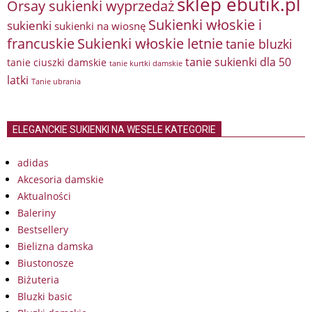
sklep ebutik.pl
Orsay sukienki wyprzedaż
Sukienki włoskie i
sukienki
sukienki na wiosnę
francuskie
Sukienki włoskie letnie
tanie bluzki
tanie sukienki dla 50
tanie ciuszki damskie
tanie kurtki damskie
latki
Tanie ubrania
ELEGANCKIE SUKIENKI NA WESELE KATEGORIE
adidas
Akcesoria damskie
Aktualności
Baleriny
Bestsellery
Bielizna damska
Biustonosze
Biżuteria
Bluzki basic