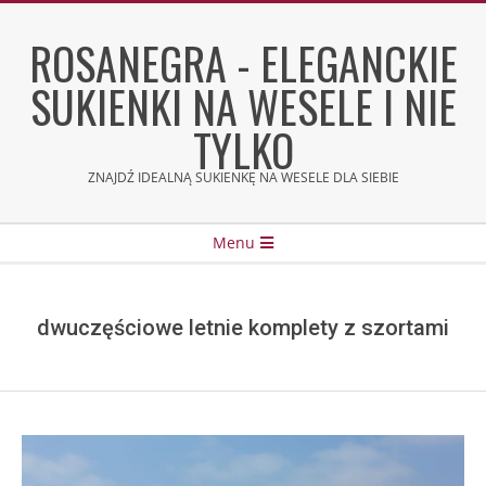
Skip
to
ROSANEGRA - ELEGANCKIE
content
SUKIENKI NA WESELE I NIE
TYLKO
ZNAJDŹ IDEALNĄ SUKIENKĘ NA WESELE DLA SIEBIE
Secondary
Menu
Navigation
Menu
dwuczęściowe letnie komplety z szortami