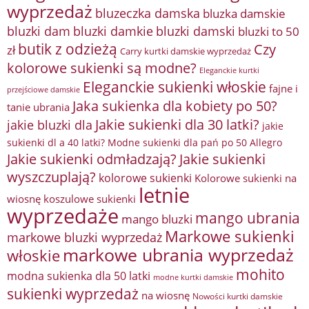
wyprzedaż
bluzeczka damska
bluzka damskie
bluzki damkie
bluzki dam
bluzki damski
bluzki to 50
butik z odzieżą
Czy
zł
Carry kurtki damskie wyprzedaż
kolorowe sukienki są modne?
Eleganckie kurtki
Eleganckie sukienki włoskie
fajne i
przejściowe damskie
Jaka sukienka dla kobiety po 50?
tanie ubrania
Jakie sukienki dla 30 latki?
jakie bluzki dla
jakie
sukienki dl a 40 latki? Modne sukienki dla pań po 50 Allegro
Jakie sukienki odmładzają?
Jakie sukienki
wyszczuplają?
kolorowe sukienki
Kolorowe sukienki na
letnie
wiosnę
koszulowe sukienki
wyprzedaże
mango ubrania
mango bluzki
Markowe sukienki
markowe bluzki wyprzedaż
markowe ubrania wyprzedaż
włoskie
mohito
modna sukienka dla 50 latki
modne kurtki damskie
sukienki wyprzedaż
na wiosnę
Nowości kurtki damskie