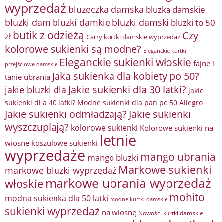
wyprzedaż
bluzeczka damska
bluzka damskie
bluzki damkie
bluzki dam
bluzki damski
bluzki to 50
butik z odzieżą
Czy
zł
Carry kurtki damskie wyprzedaż
kolorowe sukienki są modne?
Eleganckie kurtki
Eleganckie sukienki włoskie
fajne i
przejściowe damskie
Jaka sukienka dla kobiety po 50?
tanie ubrania
Jakie sukienki dla 30 latki?
jakie bluzki dla
jakie
sukienki dl a 40 latki? Modne sukienki dla pań po 50 Allegro
Jakie sukienki odmładzają?
Jakie sukienki
wyszczuplają?
kolorowe sukienki
Kolorowe sukienki na
letnie
wiosnę
koszulowe sukienki
wyprzedaże
mango ubrania
mango bluzki
Markowe sukienki
markowe bluzki wyprzedaż
markowe ubrania wyprzedaż
włoskie
mohito
modna sukienka dla 50 latki
modne kurtki damskie
sukienki wyprzedaż
na wiosnę
Nowości kurtki damskie