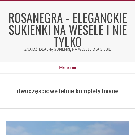
Skip
to
ROSANEGRA - ELEGANCKIE
content
SUKIENKI NA WESELE I NIE
TYLKO
ZNAJDŹ IDEALNĄ SUKIENKĘ NA WESELE DLA SIEBIE
Secondary
Menu
Navigation
Menu
dwuczęściowe letnie komplety lniane