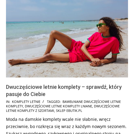
Dwuczęściowe letnie komplety – sprawdź, który
pasuje do Ciebie
2026-
IN:
KOMPLETY LETNIE
TAGGED:
BAWEŁNIANE DWUCZĘŚCIOWE LETNIE
KOMPLETY
,
DWUCZĘŚCIOWE LETNIE KOMPLETY LNIANE
,
DWUCZĘŚCIOWE
05-
LETNIE KOMPLETY Z SZORTAMI
,
SKLEP EBUTIK.PL
22
Moda na damskie komplety wcale nie słabnie, wręcz
przeciwnie, bo rozkręca się wraz z każdym nowym sezonem.
Szukasz wygodnego, szykownego i oryginalnego stroju na