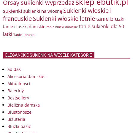
sklep ebutik.pl
Orsay sukienki wyprzedaż
Sukienki włoskie i
sukienki
sukienki na wiosnę
francuskie
Sukienki włoskie letnie
tanie bluzki
tanie sukienki dla 50
tanie ciuszki damskie
tanie kurtki damskie
latki
Tanie ubrania
ELEGANCKIE SUKIENKI NA WESELE KATEGORIE
adidas
Akcesoria damskie
Aktualności
Baleriny
Bestsellery
Bielizna damska
Biustonosze
Biżuteria
Bluzki basic