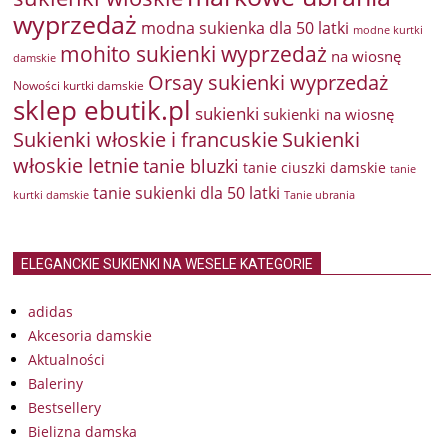
wyprzedaż
modna sukienka dla 50 latki
modne kurtki
mohito sukienki wyprzedaż
na wiosnę
damskie
Orsay sukienki wyprzedaż
Nowości kurtki damskie
sklep ebutik.pl
sukienki
sukienki na wiosnę
Sukienki włoskie i francuskie
Sukienki
włoskie letnie
tanie bluzki
tanie ciuszki damskie
tanie
tanie sukienki dla 50 latki
kurtki damskie
Tanie ubrania
ELEGANCKIE SUKIENKI NA WESELE KATEGORIE
adidas
Akcesoria damskie
Aktualności
Baleriny
Bestsellery
Bielizna damska