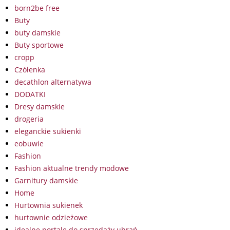
born2be free
Buty
buty damskie
Buty sportowe
cropp
Czółenka
decathlon alternatywa
DODATKI
Dresy damskie
drogeria
eleganckie sukienki
eobuwie
Fashion
Fashion aktualne trendy modowe
Garnitury damskie
Home
Hurtownia sukienek
hurtownie odzieżowe
idealne portale do sprzedaży ubrań