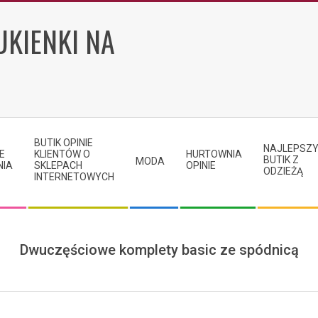
UKIENKI NA
BUTIK OPINIE
NAJLEPSZ
E
KLIENTÓW O
HURTOWNIA
BUTIK Z
MODA
NIA
SKLEPACH
OPINIE
ODZIEŻĄ
INTERNETOWYCH
Dwuczęściowe komplety basic ze spódnicą