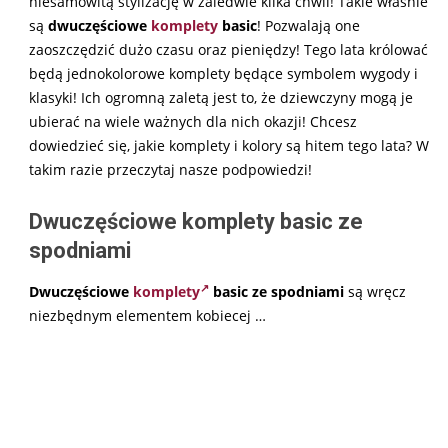
niesamowitą stylizację w zaledwie kilka chwil! Takie właśnie
są
dwuczęściowe
komplety
basic
! Pozwalają one
zaoszczędzić dużo czasu oraz pieniędzy! Tego lata królować
będą jednokolorowe komplety będące symbolem wygody i
klasyki! Ich ogromną zaletą jest to, że dziewczyny mogą je
ubierać na wiele ważnych dla nich okazji! Chcesz
dowiedzieć się, jakie komplety i kolory są hitem tego lata? W
takim razie przeczytaj nasze podpowiedzi!
Dwuczęściowe komplety basic ze
spodniami
Dwuczęściowe
komplety
basic ze spodniami
są wręcz
niezbędnym elementem kobiecej
…