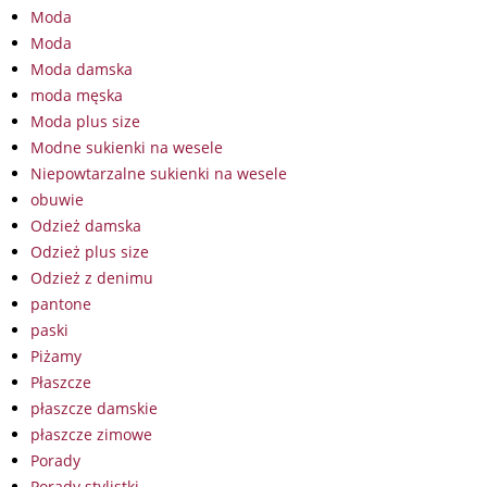
Moda
Moda
Moda damska
moda męska
Moda plus size
Modne sukienki na wesele
Niepowtarzalne sukienki na wesele
obuwie
Odzież damska
Odzież plus size
Odzież z denimu
pantone
paski
Piżamy
Płaszcze
płaszcze damskie
płaszcze zimowe
Porady
Porady stylistki