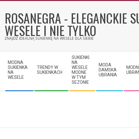
Skip
to
ROSANEGRA - ELEGANCKIE S
content
WESELE I NIE TYLKO
ZNAJDŹ IDEALNĄ SUKIENKĘ NA WESELE DLA SIEBIE
Secondary
SUKIENKI
Navigation
MODNA
NA
MODA
SUKIENKA
TRENDY W
WESELE
MODN
Menu
DAMSKA
NA
SUKIENKACH
MODNE
UBRA
UBRANIA
WESELE
W TYM
SEZONIE