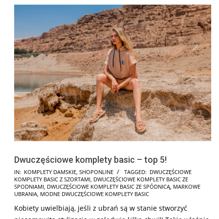
Dwuczęściowe komplety basic – top 5!
2025-
IN:
KOMPLETY DAMSKIE
,
SHOPONLINE
TAGGED:
DWUCZĘŚCIOWE
KOMPLETY BASIC Z SZORTAMI
,
DWUCZĘŚCIOWE KOMPLETY BASIC ZE
02-
SPODNIAMI
,
DWUCZĘŚCIOWE KOMPLETY BASIC ZE SPÓDNICĄ
,
MARKOWE
28
UBRANIA
,
MODNE DWUCZĘŚCIOWE KOMPLETY BASIC
Kobiety uwielbiają, jeśli z ubrań są w stanie stworzyć