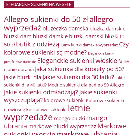
ELEGANCKIE SUKIENKI NA WESELE
Allegro sukienki do 50 zł
allegro
wyprzedaż
bluzeczka damska
bluzka damskie
bluzki damkie
bluzki dam
bluzki damski
bluzki to
butik z odzieżą
Czy
50 zł
Carry kurtki damskie wyprzedaż
kolorowe sukienki są modne?
Eleganckie kurtki
Eleganckie sukienki włoskie
fajne
przejściowe damskie
Jaka sukienka dla kobiety po 50?
i tanie ubrania
Jakie sukienki dla 30 latki?
jakie bluzki dla
jakie
sukienki dl a 40 latki? Modne sukienki dla pań po 50 Allegro
Jakie sukienki odmładzają?
Jakie sukienki
wyszczuplają?
kolorowe sukienki
Kolorowe sukienki
letnie
na wiosnę
koszulowe sukienki
wyprzedaże
mango
mango bluzki
Markowe
ubrania
markowe bluzki wyprzedaż
markowe ubrania
sukienki włoskie