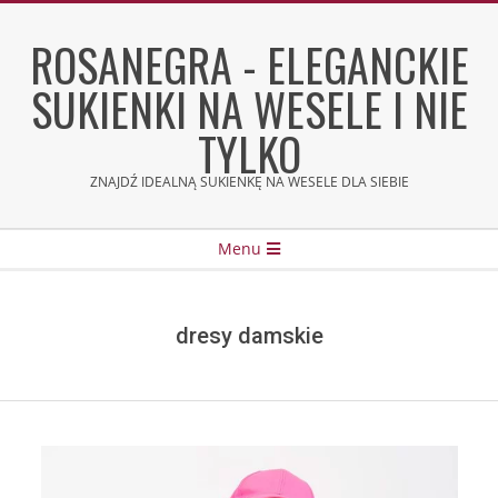
Skip
to
ROSANEGRA - ELEGANCKIE
content
SUKIENKI NA WESELE I NIE
TYLKO
ZNAJDŹ IDEALNĄ SUKIENKĘ NA WESELE DLA SIEBIE
Secondary
Menu
Navigation
Menu
dresy damskie