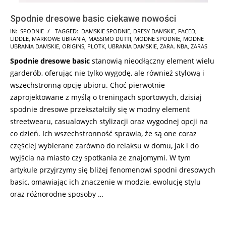
Spodnie dresowe basic ciekawe nowości
2024-
IN:
SPODNIE
TAGGED:
DAMSKIE SPODNIE
,
DRESY DAMSKIE
,
FACED
,
LIDDLE
,
MARKOWE UBRANIA
,
MASSIMO DUTTI
,
MODNE SPODNIE
,
MODNE
12-
UBRANIA DAMSKIE
,
ORIGINS
,
PLOTK
,
UBRANIA DAMSKIE
,
ZARA. NBA
,
ZARAS
12
Spodnie dresowe basic
stanowią nieodłączny element wielu
garderób, oferując nie tylko wygodę, ale również stylową i
wszechstronną opcję ubioru. Choć pierwotnie
zaprojektowane z myślą o treningach sportowych, dzisiaj
spodnie dresowe przekształciły się w modny element
streetwearu, casualowych stylizacji oraz wygodnej opcji na
co dzień. Ich wszechstronność sprawia, że są one coraz
częściej wybierane zarówno do relaksu w domu, jak i do
wyjścia na miasto czy spotkania ze znajomymi. W tym
artykule przyjrzymy się bliżej fenomenowi spodni dresowych
basic, omawiając ich znaczenie w modzie, ewolucję stylu
oraz różnorodne sposoby …