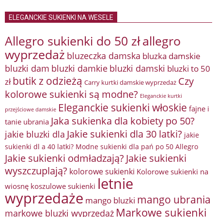
ELEGANCKIE SUKIENKI NA WESELE
Allegro sukienki do 50 zł
allegro
wyprzedaż
bluzeczka damska
bluzka damskie
bluzki damkie
bluzki dam
bluzki damski
bluzki to 50
butik z odzieżą
Czy
zł
Carry kurtki damskie wyprzedaż
kolorowe sukienki są modne?
Eleganckie kurtki
Eleganckie sukienki włoskie
fajne i
przejściowe damskie
Jaka sukienka dla kobiety po 50?
tanie ubrania
Jakie sukienki dla 30 latki?
jakie bluzki dla
jakie
sukienki dl a 40 latki? Modne sukienki dla pań po 50 Allegro
Jakie sukienki odmładzają?
Jakie sukienki
wyszczuplają?
kolorowe sukienki
Kolorowe sukienki na
letnie
wiosnę
koszulowe sukienki
wyprzedaże
mango ubrania
mango bluzki
Markowe sukienki
markowe bluzki wyprzedaż