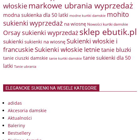
markowe ubrania wyprzedaż
włoskie
mohito
modna sukienka dla 50 latki
modne kurtki damskie
sukienki wyprzedaż
na wiosnę
Nowości kurtki damskie
sklep ebutik.pl
Orsay sukienki wyprzedaż
Sukienki włoskie i
sukienki
sukienki na wiosnę
francuskie
Sukienki włoskie letnie
tanie bluzki
tanie sukienki dla 50
tanie ciuszki damskie
tanie kurtki damskie
latki
Tanie ubrania
ELEGANCKIE SUKIENKI NA WESELE KATEGORIE
adidas
Akcesoria damskie
Aktualności
Baleriny
Bestsellery