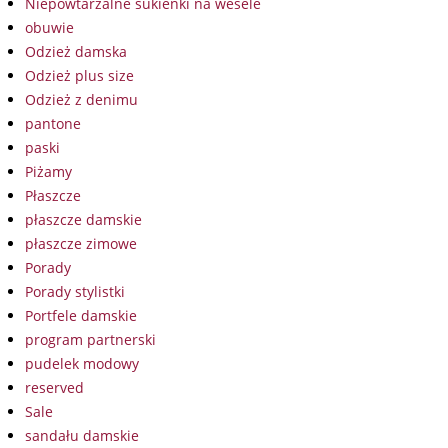
Niepowtarzalne sukienki na wesele
obuwie
Odzież damska
Odzież plus size
Odzież z denimu
pantone
paski
Piżamy
Płaszcze
płaszcze damskie
płaszcze zimowe
Porady
Porady stylistki
Portfele damskie
program partnerski
pudelek modowy
reserved
Sale
sandału damskie