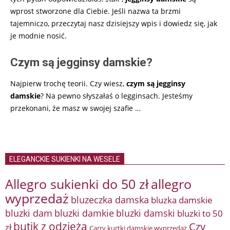
wprost stworzone dla Ciebie. Jeśli nazwa ta brzmi
tajemniczo, przeczytaj nasz dzisiejszy wpis i dowiedz się, jak
je modnie nosić.
Czym są jegginsy damskie?
Najpierw trochę teorii. Czy wiesz,
czym są jegginsy
damskie
? Na pewno słyszałaś o legginsach. Jesteśmy
przekonani, że masz w swojej szafie
…
ELEGANCKIE SUKIENKI NA WESELE
Allegro sukienki do 50 zł
allegro
wyprzedaż
bluzeczka damska
bluzka damskie
bluzki damkie
bluzki dam
bluzki damski
bluzki to 50
butik z odzieżą
Czy
zł
Carry kurtki damskie wyprzedaż