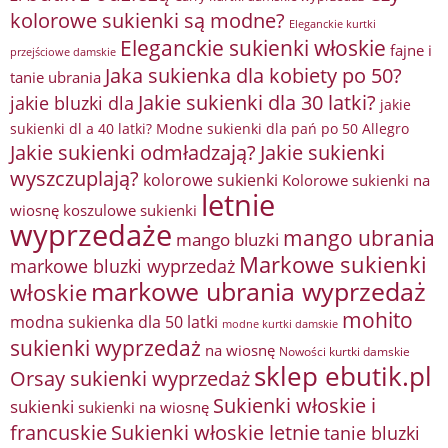
kolorowe sukienki są modne?
Eleganckie kurtki
Eleganckie sukienki włoskie
fajne i
przejściowe damskie
Jaka sukienka dla kobiety po 50?
tanie ubrania
Jakie sukienki dla 30 latki?
jakie bluzki dla
jakie
sukienki dl a 40 latki? Modne sukienki dla pań po 50 Allegro
Jakie sukienki odmładzają?
Jakie sukienki
wyszczuplają?
kolorowe sukienki
Kolorowe sukienki na
letnie
wiosnę
koszulowe sukienki
wyprzedaże
mango ubrania
mango bluzki
Markowe sukienki
markowe bluzki wyprzedaż
markowe ubrania wyprzedaż
włoskie
mohito
modna sukienka dla 50 latki
modne kurtki damskie
sukienki wyprzedaż
na wiosnę
Nowości kurtki damskie
sklep ebutik.pl
Orsay sukienki wyprzedaż
Sukienki włoskie i
sukienki
sukienki na wiosnę
francuskie
Sukienki włoskie letnie
tanie bluzki