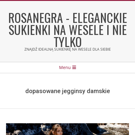
Skip
to
ROSANEGRA - ELEGANCKIE
content
SUKIENKI NA WESELE I NIE
TYLKO
ZNAJDŹ IDEALNĄ SUKIENKĘ NA WESELE DLA SIEBIE
Secondary
Menu
Navigation
Menu
dopasowane jegginsy damskie