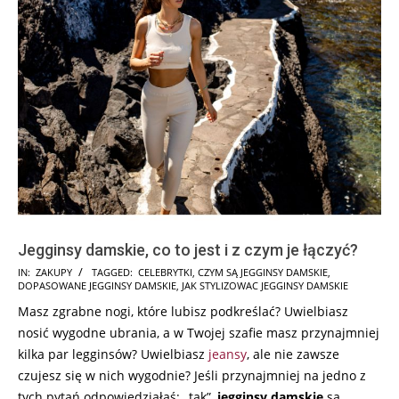
Jegginsy damskie, co to jest i z czym je łączyć?
2025-
IN:
ZAKUPY
TAGGED:
CELEBRYTKI
,
CZYM SĄ JEGGINSY DAMSKIE
,
DOPASOWANE JEGGINSY DAMSKIE
,
JAK STYLIZOWAC JEGGINSY DAMSKIE
07-
Masz zgrabne nogi, które lubisz podkreślać? Uwielbiasz
13
nosić wygodne ubrania, a w Twojej szafie masz przynajmniej
kilka par legginsów? Uwielbiasz
jeansy
, ale nie zawsze
czujesz się w nich wygodnie? Jeśli przynajmniej na jedno z
tych pytań odpowiedziałaś: „tak”,
jegginsy damskie
są