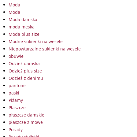
Moda
Moda
Moda damska
moda męska
Moda plus size
Modne sukienki na wesele
Niepowtarzalne sukienki na wesele
obuwie
Odzież damska
Odzież plus size
Odzież z denimu
pantone
paski
Piżamy
Płaszcze
płaszcze damskie
płaszcze zimowe
Porady
Porady stylistki