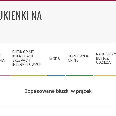
UKIENKI NA
BUTIK OPINIE
NAJLEPSZ
E
KLIENTÓW O
HURTOWNIA
BUTIK Z
MODA
NIA
SKLEPACH
OPINIE
ODZIEŻĄ
INTERNETOWYCH
Dopasowane bluzki w prążek