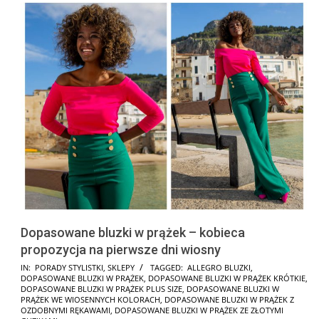
Dopasowane bluzki w prążek – kobieca
propozycja na pierwsze dni wiosny
2025-
IN:
PORADY STYLISTKI
,
SKLEPY
TAGGED:
ALLEGRO BLUZKI
,
DOPASOWANE BLUZKI W PRĄŻEK
,
DOPASOWANE BLUZKI W PRĄŻEK KRÓTKIE
,
03-
DOPASOWANE BLUZKI W PRĄŻEK PLUS SIZE
,
DOPASOWANE BLUZKI W
10
PRĄŻEK WE WIOSENNYCH KOLORACH
,
DOPASOWANE BLUZKI W PRĄŻEK Z
OZDOBNYMI RĘKAWAMI
,
DOPASOWANE BLUZKI W PRĄŻEK ZE ZŁOTYMI