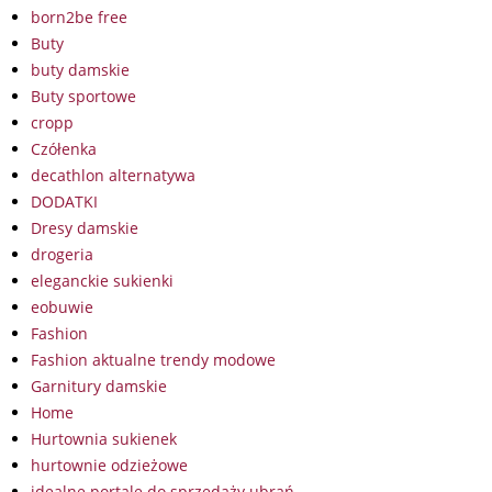
born2be free
Buty
buty damskie
Buty sportowe
cropp
Czółenka
decathlon alternatywa
DODATKI
Dresy damskie
drogeria
eleganckie sukienki
eobuwie
Fashion
Fashion aktualne trendy modowe
Garnitury damskie
Home
Hurtownia sukienek
hurtownie odzieżowe
idealne portale do sprzedaży ubrań