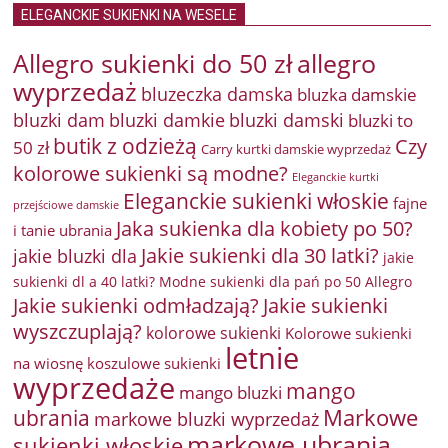
ELEGANCKIE SUKIENKI NA WESELE
Allegro sukienki do 50 zł
allegro
wyprzedaż
bluzeczka damska
bluzka damskie
bluzki damkie
bluzki dam
bluzki damski
bluzki to
butik z odzieżą
Czy
50 zł
Carry kurtki damskie wyprzedaż
kolorowe sukienki są modne?
Eleganckie kurtki
Eleganckie sukienki włoskie
fajne
przejściowe damskie
Jaka sukienka dla kobiety po 50?
i tanie ubrania
Jakie sukienki dla 30 latki?
jakie bluzki dla
jakie
sukienki dl a 40 latki? Modne sukienki dla pań po 50 Allegro
Jakie sukienki odmładzają?
Jakie sukienki
wyszczuplają?
kolorowe sukienki
Kolorowe sukienki
letnie
na wiosnę
koszulowe sukienki
wyprzedaże
mango
mango bluzki
Markowe
ubrania
markowe bluzki wyprzedaż
markowe ubrania
sukienki włoskie