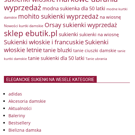
wyprzedaż
modna sukienka dla 50 latki
modne kurtki
mohito sukienki wyprzedaż
na wiosnę
damskie
Orsay sukienki wyprzedaż
Nowości kurtki damskie
sklep ebutik.pl
sukienki
sukienki na wiosnę
Sukienki włoskie i francuskie
Sukienki
włoskie letnie
tanie bluzki
tanie ciuszki damskie
tanie
tanie sukienki dla 50 latki
kurtki damskie
Tanie ubrania
ELEGANCKIE SUKIENKI NA WESELE KATEGORIE
adidas
Akcesoria damskie
Aktualności
Baleriny
Bestsellery
Bielizna damska