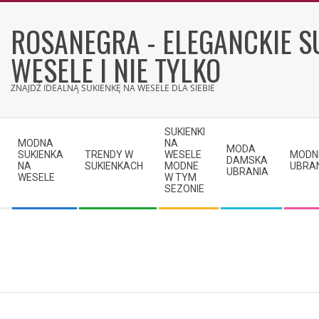
Skip
to
ROSANEGRA - ELEGANCKIE S
content
WESELE I NIE TYLKO
ZNAJDŹ IDEALNĄ SUKIENKĘ NA WESELE DLA SIEBIE
Secondary
SUKIENKI
Navigation
MODNA
NA
MODA
SUKIENKA
TRENDY W
WESELE
MODN
Menu
DAMSKA
NA
SUKIENKACH
MODNE
UBRA
UBRANIA
WESELE
W TYM
SEZONIE