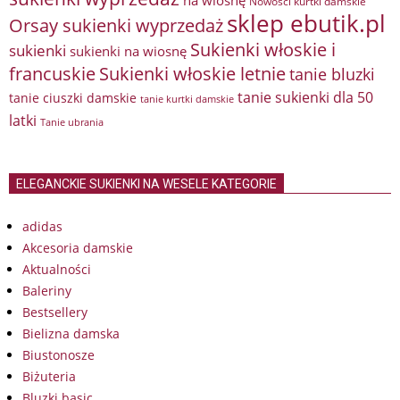
Nowości kurtki damskie
sklep ebutik.pl
Orsay sukienki wyprzedaż
Sukienki włoskie i
sukienki
sukienki na wiosnę
francuskie
Sukienki włoskie letnie
tanie bluzki
tanie sukienki dla 50
tanie ciuszki damskie
tanie kurtki damskie
latki
Tanie ubrania
ELEGANCKIE SUKIENKI NA WESELE KATEGORIE
adidas
Akcesoria damskie
Aktualności
Baleriny
Bestsellery
Bielizna damska
Biustonosze
Biżuteria
Bluzki basic