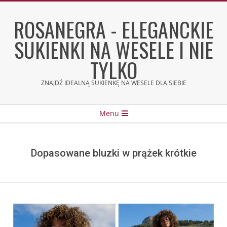
Skip
to
ROSANEGRA - ELEGANCKIE
content
SUKIENKI NA WESELE I NIE
TYLKO
ZNAJDŹ IDEALNĄ SUKIENKĘ NA WESELE DLA SIEBIE
Secondary
Menu
Navigation
Menu
Dopasowane bluzki w prążek krótkie