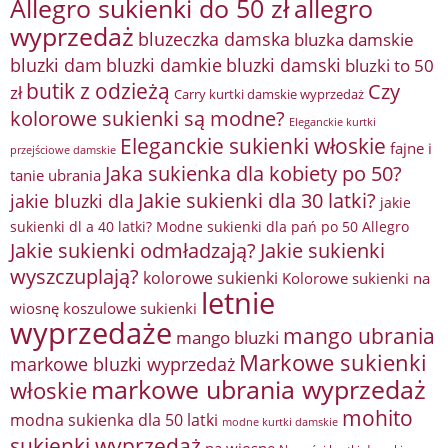
Allegro sukienki do 50 zł
allegro
wyprzedaż
bluzeczka damska
bluzka damskie
bluzki damkie
bluzki dam
bluzki damski
bluzki to 50
butik z odzieżą
Czy
zł
Carry kurtki damskie wyprzedaż
kolorowe sukienki są modne?
Eleganckie kurtki
Eleganckie sukienki włoskie
fajne i
przejściowe damskie
Jaka sukienka dla kobiety po 50?
tanie ubrania
Jakie sukienki dla 30 latki?
jakie bluzki dla
jakie
sukienki dl a 40 latki? Modne sukienki dla pań po 50 Allegro
Jakie sukienki odmładzają?
Jakie sukienki
wyszczuplają?
kolorowe sukienki
Kolorowe sukienki na
letnie
wiosnę
koszulowe sukienki
wyprzedaże
mango ubrania
mango bluzki
Markowe sukienki
markowe bluzki wyprzedaż
markowe ubrania wyprzedaż
włoskie
mohito
modna sukienka dla 50 latki
modne kurtki damskie
sukienki wyprzedaż
na wiosnę