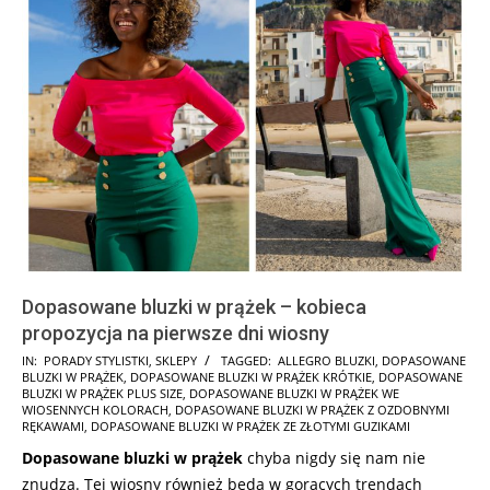
Dopasowane bluzki w prążek – kobieca
propozycja na pierwsze dni wiosny
2025-
IN:
PORADY STYLISTKI
,
SKLEPY
TAGGED:
ALLEGRO BLUZKI
,
DOPASOWANE
BLUZKI W PRĄŻEK
,
DOPASOWANE BLUZKI W PRĄŻEK KRÓTKIE
,
DOPASOWANE
03-
BLUZKI W PRĄŻEK PLUS SIZE
,
DOPASOWANE BLUZKI W PRĄŻEK WE
10
WIOSENNYCH KOLORACH
,
DOPASOWANE BLUZKI W PRĄŻEK Z OZDOBNYMI
RĘKAWAMI
,
DOPASOWANE BLUZKI W PRĄŻEK ZE ZŁOTYMI GUZIKAMI
Dopasowane bluzki w prążek
chyba nigdy się nam nie
znudzą. Tej wiosny również będą w gorących trendach