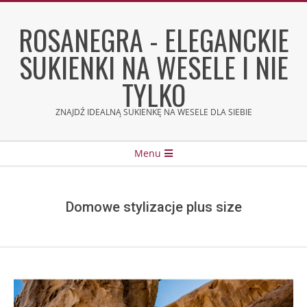
Skip
to
ROSANEGRA - ELEGANCKIE
content
SUKIENKI NA WESELE I NIE
TYLKO
ZNAJDŹ IDEALNĄ SUKIENKĘ NA WESELE DLA SIEBIE
Secondary
Menu
Navigation
Menu
Domowe stylizacje plus size