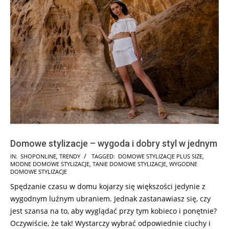
Domowe stylizacje – wygoda i dobry styl w jednym
2025-
IN:
SHOPONLINE
,
TRENDY
TAGGED:
DOMOWE STYLIZACJE PLUS SIZE
,
MODNE DOMOWE STYLIZACJE
,
TANIE DOMOWE STYLIZACJE
,
WYGODNE
02-
DOMOWE STYLIZACJE
28
Spędzanie czasu w domu kojarzy się większości jedynie z
wygodnym luźnym ubraniem. Jednak zastanawiasz się, czy
jest szansa na to, aby wyglądać przy tym kobieco i ponętnie?
Oczywiście, że tak! Wystarczy wybrać odpowiednie ciuchy i