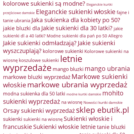
kolorowe sukienki są modne?
Eleganckie kurtki
Eleganckie sukienki włoskie
fajne i
przejściowe damskie
Jaka sukienka dla kobiety po 50?
tanie ubrania
Jakie sukienki dla 30 latki?
jakie bluzki dla
jakie
sukienki dl a 40 latki? Modne sukienki dla pań po 50 Allegro
Jakie sukienki odmładzają?
Jakie sukienki
wyszczuplają?
kolorowe sukienki
Kolorowe sukienki na
letnie
wiosnę
koszulowe sukienki
wyprzedaże
mango ubrania
mango bluzki
Markowe sukienki
markowe bluzki wyprzedaż
markowe ubrania wyprzedaż
włoskie
mohito
modna sukienka dla 50 latki
modne kurtki damskie
sukienki wyprzedaż
na wiosnę
Nowości kurtki damskie
sklep ebutik.pl
Orsay sukienki wyprzedaż
Sukienki włoskie i
sukienki
sukienki na wiosnę
francuskie
Sukienki włoskie letnie
tanie bluzki