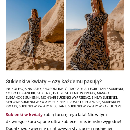
Sukienki w kwiaty – czy każdemu pasują?
2025-
IN:
KOLEKCJA NA LATO
,
SHOPONLINE
TAGGED:
ALLEGRO TANIE SUKIENKI
,
CO DO ELEGANCKIEJ SUKIENKI
,
DŁUGIE SUKIENKI W KWIATY
,
MANGO
03-
ELEGANCKIE SUKIENKI
,
MONNARI SUKIENKI WYPRZEDAŻ
,
SINSAY SUKIENKI
,
06
STYLOWE SUKIENKI W KWIATY
,
SUKIENKI PROSTE I ELEGANCKIE
,
SUKIENKI W
KWIATY
,
SUKIENKI W KWIATY MIDI
,
TANIE SUKIENKI W KWIATY W PAPILION.PL
Sukienki w kwiaty
robią furorę tego lata! Nic w tym
dziwnego skoro są one ultra kobiece i nieziemsko wygodne!
Dodatkowo kwiecisty print ożywia stylizację i nadaje jej