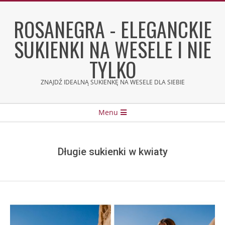
Skip
to
ROSANEGRA - ELEGANCKIE
content
SUKIENKI NA WESELE I NIE
TYLKO
ZNAJDŹ IDEALNĄ SUKIENKĘ NA WESELE DLA SIEBIE
Secondary
Menu
Navigation
Menu
Długie sukienki w kwiaty