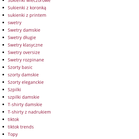
Sukienki wieczorowe
Sukienki z koronką
sukienki z printem
swetry
Swetry damskie
Swetry długie
Swetry klasyczne
Swetry oversize
Swetry rozpinane
Szorty basic
szorty damskie
Szorty eleganckie
Szpilki
szpilki damskie
T-shirty damskie
T-shirty z nadrukiem
tiktok
tiktok trends
Topy