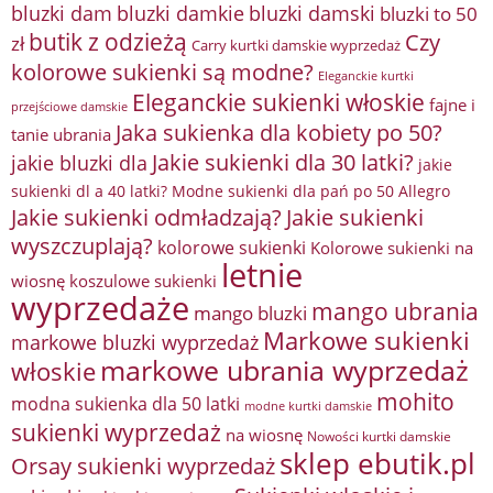
bluzki damkie
bluzki dam
bluzki damski
bluzki to 50
butik z odzieżą
Czy
zł
Carry kurtki damskie wyprzedaż
kolorowe sukienki są modne?
Eleganckie kurtki
Eleganckie sukienki włoskie
fajne i
przejściowe damskie
Jaka sukienka dla kobiety po 50?
tanie ubrania
Jakie sukienki dla 30 latki?
jakie bluzki dla
jakie
sukienki dl a 40 latki? Modne sukienki dla pań po 50 Allegro
Jakie sukienki odmładzają?
Jakie sukienki
wyszczuplają?
kolorowe sukienki
Kolorowe sukienki na
letnie
wiosnę
koszulowe sukienki
wyprzedaże
mango ubrania
mango bluzki
Markowe sukienki
markowe bluzki wyprzedaż
markowe ubrania wyprzedaż
włoskie
mohito
modna sukienka dla 50 latki
modne kurtki damskie
sukienki wyprzedaż
na wiosnę
Nowości kurtki damskie
sklep ebutik.pl
Orsay sukienki wyprzedaż