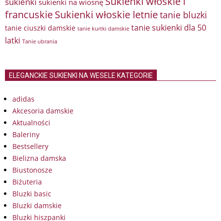
Sukienki włoskie i
sukienki
sukienki na wiosnę
francuskie
Sukienki włoskie letnie
tanie bluzki
tanie sukienki dla 50
tanie ciuszki damskie
tanie kurtki damskie
latki
Tanie ubrania
ELEGANCKIE SUKIENKI NA WESELE KATEGORIE
adidas
Akcesoria damskie
Aktualności
Baleriny
Bestsellery
Bielizna damska
Biustonosze
Biżuteria
Bluzki basic
Bluzki damskie
Bluzki hiszpanki