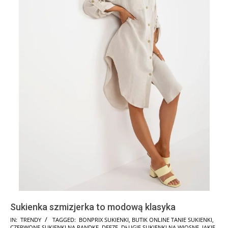
Sukienka szmizjerka to modową klasyka
2025-
IN:
TRENDY
TAGGED:
BONPRIX SUKIENKI
,
BUTIK ONLINE TANIE SUKIENKI
,
CZERWONE SUKIENKI NA RANDKĘ
,
DEEZE
,
DŁUGIE SUKIENKI NA WIOSNĘ
,
JAKIE