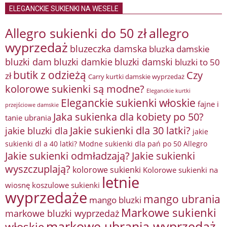
ELEGANCKIE SUKIENKI NA WESELE
Allegro sukienki do 50 zł
allegro
wyprzedaż
bluzeczka damska
bluzka damskie
bluzki damkie
bluzki dam
bluzki damski
bluzki to 50
butik z odzieżą
Czy
zł
Carry kurtki damskie wyprzedaż
kolorowe sukienki są modne?
Eleganckie kurtki
Eleganckie sukienki włoskie
fajne i
przejściowe damskie
Jaka sukienka dla kobiety po 50?
tanie ubrania
Jakie sukienki dla 30 latki?
jakie bluzki dla
jakie
sukienki dl a 40 latki? Modne sukienki dla pań po 50 Allegro
Jakie sukienki odmładzają?
Jakie sukienki
wyszczuplają?
kolorowe sukienki
Kolorowe sukienki na
letnie
wiosnę
koszulowe sukienki
wyprzedaże
mango ubrania
mango bluzki
Markowe sukienki
markowe bluzki wyprzedaż
markowe ubrania wyprzedaż
włoskie