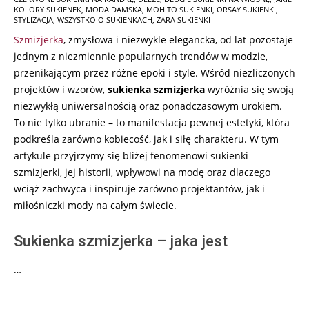
02-
KOLORY SUKIENEK
,
MODA DAMSKA
,
MOHITO SUKIENKI
,
ORSAY SUKIENKI
,
01
STYLIZACJA
,
WSZYSTKO O SUKIENKACH
,
ZARA SUKIENKI
Szmizjerka
, zmysłowa i niezwykle elegancka, od lat pozostaje
jednym z niezmiennie popularnych trendów w modzie,
przenikającym przez różne epoki i style. Wśród niezliczonych
projektów i wzorów,
sukienka szmizjerka
wyróżnia się swoją
niezwykłą uniwersalnością oraz ponadczasowym urokiem.
To nie tylko ubranie – to manifestacja pewnej estetyki, która
podkreśla zarówno kobiecość, jak i siłę charakteru. W tym
artykule przyjrzymy się bliżej fenomenowi sukienki
szmizjerki, jej historii, wpływowi na modę oraz dlaczego
wciąż zachwyca i inspiruje zarówno projektantów, jak i
miłośniczki mody na całym świecie.
Sukienka szmizjerka – jaka jest
…