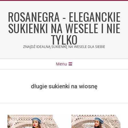
Skip
to
ROSANEGRA - ELEGANCKIE
content
SUKIENKI NA WESELE I NIE
TYLKO
ZNAJDŹ IDEALNĄ SUKIENKĘ NA WESELE DLA SIEBIE
Secondary
Menu
Navigation
Menu
długie sukienki na wiosnę