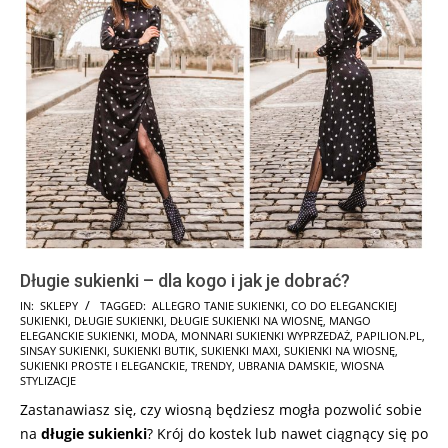
Długie sukienki – dla kogo i jak je dobrać?
2025-
IN:
SKLEPY
TAGGED:
ALLEGRO TANIE SUKIENKI
,
CO DO ELEGANCKIEJ
SUKIENKI
,
DŁUGIE SUKIENKI
,
DŁUGIE SUKIENKI NA WIOSNĘ
,
MANGO
03-
ELEGANCKIE SUKIENKI
,
MODA
,
MONNARI SUKIENKI WYPRZEDAŻ
,
PAPILION.PL
,
04
SINSAY SUKIENKI
,
SUKIENKI BUTIK
,
SUKIENKI MAXI
,
SUKIENKI NA WIOSNĘ
,
SUKIENKI PROSTE I ELEGANCKIE
,
TRENDY
,
UBRANIA DAMSKIE
,
WIOSNA
STYLIZACJE
Zastanawiasz się, czy wiosną będziesz mogła pozwolić sobie
na
długie sukienki
? Krój do kostek lub nawet ciągnący się po