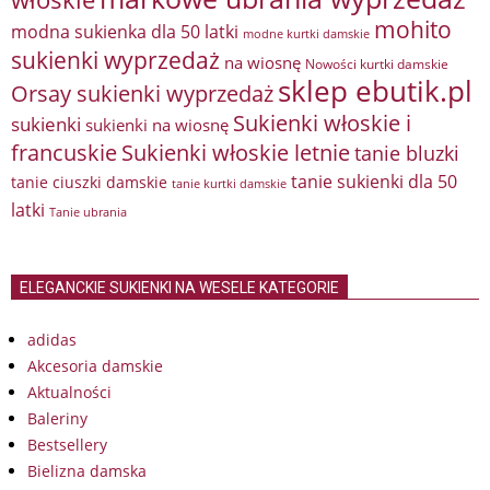
mohito
modna sukienka dla 50 latki
modne kurtki damskie
sukienki wyprzedaż
na wiosnę
Nowości kurtki damskie
sklep ebutik.pl
Orsay sukienki wyprzedaż
Sukienki włoskie i
sukienki
sukienki na wiosnę
francuskie
Sukienki włoskie letnie
tanie bluzki
tanie sukienki dla 50
tanie ciuszki damskie
tanie kurtki damskie
latki
Tanie ubrania
ELEGANCKIE SUKIENKI NA WESELE KATEGORIE
adidas
Akcesoria damskie
Aktualności
Baleriny
Bestsellery
Bielizna damska