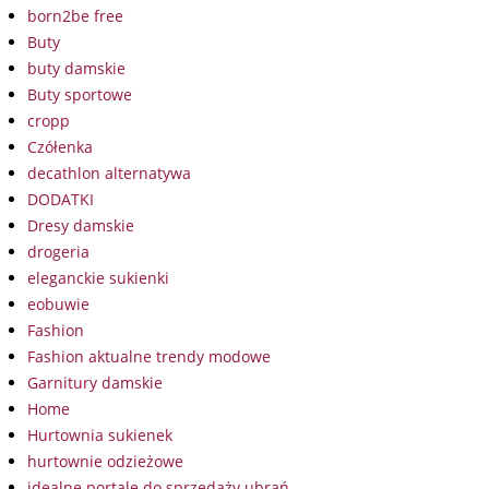
born2be free
Buty
buty damskie
Buty sportowe
cropp
Czółenka
decathlon alternatywa
DODATKI
Dresy damskie
drogeria
eleganckie sukienki
eobuwie
Fashion
Fashion aktualne trendy modowe
Garnitury damskie
Home
Hurtownia sukienek
hurtownie odzieżowe
idealne portale do sprzedaży ubrań