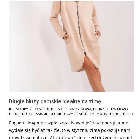
Długie bluzy damskie idealne na zimę
2025-
IN:
ZAKUPY
TAGGED:
DŁUGA BLUZA DRESOWA
,
DŁUGA BLUZA MORO
,
DŁUGIE BLUZY DAMSKIE
,
DŁUGIE BLUZY Z KAPTUREM
,
MODNE DŁUGIE BLUZY
10-
Pogoda zimą nie rozpieszcza. Nawet jeśli na początku nie
16
wydaje się być aż tak źle, to w styczniu zima pokazuje nam
prawdziwe oblicze. Aby ratować się przed dużym mrozem i