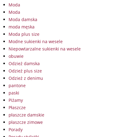
Moda
Moda
Moda damska
moda męska
Moda plus size
Modne sukienki na wesele
Niepowtarzalne sukienki na wesele
obuwie
Odzież damska
Odzież plus size
Odzież z denimu
pantone
paski
Piżamy
Płaszcze
płaszcze damskie
płaszcze zimowe
Porady
Porady stylistki