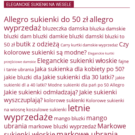
ELEGANCKIE SUKIENKI NA WESELE
Allegro sukienki do 50 zł
allegro
wyprzedaż
bluzeczka damska
bluzka damskie
bluzki damkie
bluzki dam
bluzki damski
bluzki to
butik z odzieżą
Czy
50 zł
Carry kurtki damskie wyprzedaż
kolorowe sukienki są modne?
Eleganckie kurtki
Eleganckie sukienki włoskie
fajne
przejściowe damskie
Jaka sukienka dla kobiety po 50?
i tanie ubrania
Jakie sukienki dla 30 latki?
jakie bluzki dla
jakie
sukienki dl a 40 latki? Modne sukienki dla pań po 50 Allegro
Jakie sukienki odmładzają?
Jakie sukienki
wyszczuplają?
kolorowe sukienki
Kolorowe sukienki
letnie
na wiosnę
koszulowe sukienki
wyprzedaże
mango
mango bluzki
Markowe
ubrania
markowe bluzki wyprzedaż
markowe ubrania
sukienki włoskie