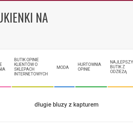
UKIENKI NA
BUTIK OPINIE
NAJLEPSZ
E
KLIENTÓW O
HURTOWNIA
BUTIK Z
MODA
NIA
SKLEPACH
OPINIE
ODZIEŻĄ
INTERNETOWYCH
długie bluzy z kapturem