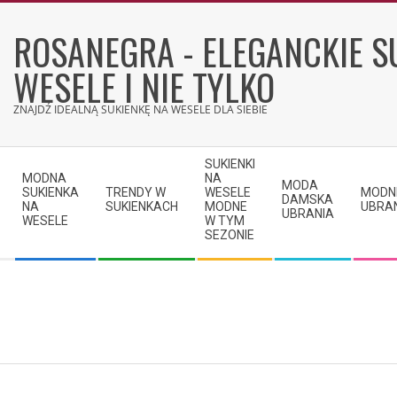
Skip
to
ROSANEGRA - ELEGANCKIE S
content
WESELE I NIE TYLKO
ZNAJDŹ IDEALNĄ SUKIENKĘ NA WESELE DLA SIEBIE
Secondary
SUKIENKI
Navigation
MODNA
NA
MODA
SUKIENKA
TRENDY W
WESELE
MODN
Menu
DAMSKA
NA
SUKIENKACH
MODNE
UBRA
UBRANIA
WESELE
W TYM
SEZONIE