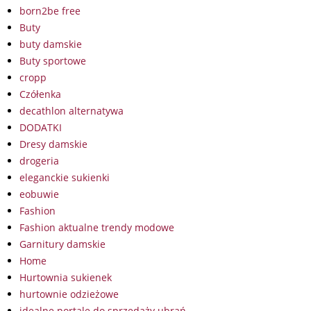
born2be free
Buty
buty damskie
Buty sportowe
cropp
Czółenka
decathlon alternatywa
DODATKI
Dresy damskie
drogeria
eleganckie sukienki
eobuwie
Fashion
Fashion aktualne trendy modowe
Garnitury damskie
Home
Hurtownia sukienek
hurtownie odzieżowe
idealne portale do sprzedaży ubrań