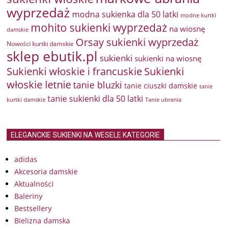
wyprzedaż
modna sukienka dla 50 latki
modne kurtki
mohito sukienki wyprzedaż
na wiosnę
damskie
Orsay sukienki wyprzedaż
Nowości kurtki damskie
sklep ebutik.pl
sukienki
sukienki na wiosnę
Sukienki włoskie i francuskie
Sukienki
włoskie letnie
tanie bluzki
tanie ciuszki damskie
tanie
tanie sukienki dla 50 latki
kurtki damskie
Tanie ubrania
ELEGANCKIE SUKIENKI NA WESELE KATEGORIE
adidas
Akcesoria damskie
Aktualności
Baleriny
Bestsellery
Bielizna damska