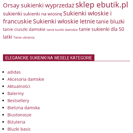
sklep ebutik.pl
Orsay sukienki wyprzedaż
Sukienki włoskie i
sukienki
sukienki na wiosnę
francuskie
Sukienki włoskie letnie
tanie bluzki
tanie sukienki dla 50
tanie ciuszki damskie
tanie kurtki damskie
latki
Tanie ubrania
ELEGANCKIE SUKIENKI NA WESELE KATEGORIE
adidas
Akcesoria damskie
Aktualności
Baleriny
Bestsellery
Bielizna damska
Biustonosze
Biżuteria
Bluzki basic