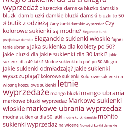
wyprzedaż
bluzeczka damska
bluzka damskie
bluzki damkie
bluzki dam
bluzki damski
bluzki to 50
butik z odzieżą
Czy
zł
Carry kurtki damskie wyprzedaż
kolorowe sukienki są modne?
Eleganckie kurtki
Eleganckie sukienki włoskie
fajne i
przejściowe damskie
Jaka sukienka dla kobiety po 50?
tanie ubrania
Jakie sukienki dla 30 latki?
jakie bluzki dla
jakie
sukienki dl a 40 latki? Modne sukienki dla pań po 50 Allegro
Jakie sukienki odmładzają?
Jakie sukienki
wyszczuplają?
kolorowe sukienki
Kolorowe sukienki na
letnie
wiosnę
koszulowe sukienki
wyprzedaże
mango ubrania
mango bluzki
Markowe sukienki
markowe bluzki wyprzedaż
markowe ubrania wyprzedaż
włoskie
mohito
modna sukienka dla 50 latki
modne kurtki damskie
sukienki wyprzedaż
na wiosnę
Nowości kurtki damskie