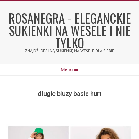
Skip
to
ROSANEGRA - ELEGANCKIE
content
SUKIENKI NA WESELE I NIE
TYLKO
ZNAJDŹ IDEALNĄ SUKIENKĘ NA WESELE DLA SIEBIE
Secondary
Menu
Navigation
Menu
długie bluzy basic hurt