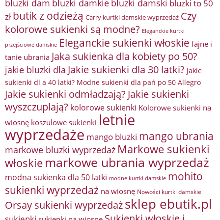
bluzki damkie
bluzki dam
bluzki damski
bluzki to 50
butik z odzieżą
Czy
zł
Carry kurtki damskie wyprzedaż
kolorowe sukienki są modne?
Eleganckie kurtki
Eleganckie sukienki włoskie
fajne i
przejściowe damskie
Jaka sukienka dla kobiety po 50?
tanie ubrania
Jakie sukienki dla 30 latki?
jakie bluzki dla
jakie
sukienki dl a 40 latki? Modne sukienki dla pań po 50 Allegro
Jakie sukienki odmładzają?
Jakie sukienki
wyszczuplają?
kolorowe sukienki
Kolorowe sukienki na
letnie
wiosnę
koszulowe sukienki
wyprzedaże
mango ubrania
mango bluzki
Markowe sukienki
markowe bluzki wyprzedaż
markowe ubrania wyprzedaż
włoskie
mohito
modna sukienka dla 50 latki
modne kurtki damskie
sukienki wyprzedaż
na wiosnę
Nowości kurtki damskie
sklep ebutik.pl
Orsay sukienki wyprzedaż
Sukienki włoskie i
sukienki
sukienki na wiosnę