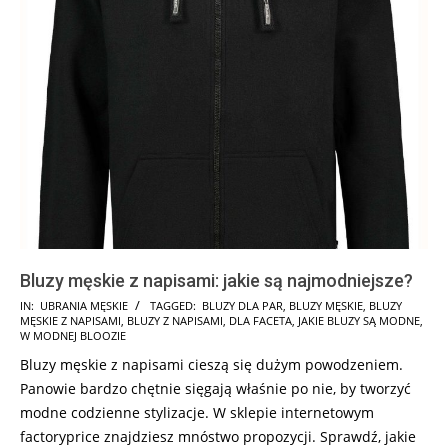
Bluzy męskie z napisami: jakie są najmodniejsze?
2025-
IN:
UBRANIA MĘSKIE
TAGGED:
BLUZY DLA PAR
,
BLUZY MĘSKIE
,
BLUZY
MĘSKIE Z NAPISAMI
,
BLUZY Z NAPISAMI
,
DLA FACETA
,
JAKIE BLUZY SĄ MODNE
,
07-
W MODNEJ BLOOZIE
22
Bluzy męskie z napisami cieszą się dużym powodzeniem.
Panowie bardzo chętnie sięgają właśnie po nie, by tworzyć
modne codzienne stylizacje. W sklepie internetowym
factoryprice znajdziesz mnóstwo propozycji. Sprawdź, jakie