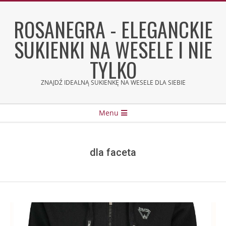
Skip
to
ROSANEGRA - ELEGANCKIE
content
SUKIENKI NA WESELE I NIE
TYLKO
ZNAJDŹ IDEALNĄ SUKIENKĘ NA WESELE DLA SIEBIE
Secondary
Menu
Navigation
Menu
dla faceta