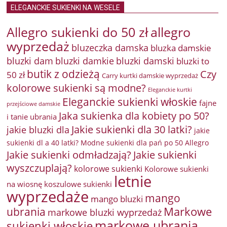
ELEGANCKIE SUKIENKI NA WESELE
Allegro sukienki do 50 zł
allegro
wyprzedaż
bluzeczka damska
bluzka damskie
bluzki damkie
bluzki dam
bluzki damski
bluzki to
butik z odzieżą
Czy
50 zł
Carry kurtki damskie wyprzedaż
kolorowe sukienki są modne?
Eleganckie kurtki
Eleganckie sukienki włoskie
fajne
przejściowe damskie
Jaka sukienka dla kobiety po 50?
i tanie ubrania
Jakie sukienki dla 30 latki?
jakie bluzki dla
jakie
sukienki dl a 40 latki? Modne sukienki dla pań po 50 Allegro
Jakie sukienki odmładzają?
Jakie sukienki
wyszczuplają?
kolorowe sukienki
Kolorowe sukienki
letnie
na wiosnę
koszulowe sukienki
wyprzedaże
mango
mango bluzki
Markowe
ubrania
markowe bluzki wyprzedaż
markowe ubrania
sukienki włoskie