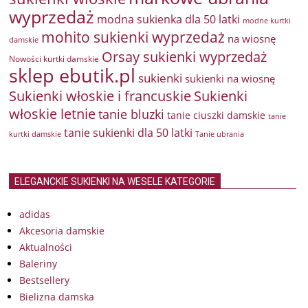
wyprzedaż
modna sukienka dla 50 latki
modne kurtki
mohito sukienki wyprzedaż
na wiosnę
damskie
Orsay sukienki wyprzedaż
Nowości kurtki damskie
sklep ebutik.pl
sukienki
sukienki na wiosnę
Sukienki włoskie i francuskie
Sukienki
włoskie letnie
tanie bluzki
tanie ciuszki damskie
tanie
tanie sukienki dla 50 latki
kurtki damskie
Tanie ubrania
ELEGANCKIE SUKIENKI NA WESELE KATEGORIE
adidas
Akcesoria damskie
Aktualności
Baleriny
Bestsellery
Bielizna damska