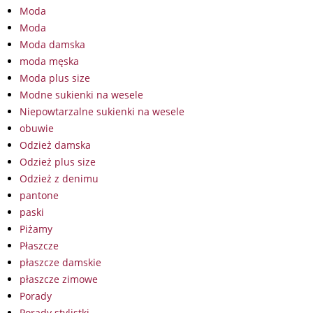
Moda
Moda
Moda damska
moda męska
Moda plus size
Modne sukienki na wesele
Niepowtarzalne sukienki na wesele
obuwie
Odzież damska
Odzież plus size
Odzież z denimu
pantone
paski
Piżamy
Płaszcze
płaszcze damskie
płaszcze zimowe
Porady
Porady stylistki