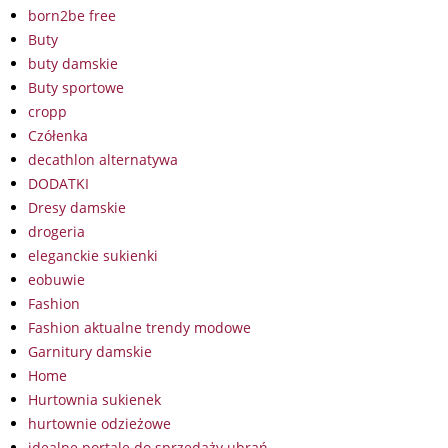
born2be free
Buty
buty damskie
Buty sportowe
cropp
Czółenka
decathlon alternatywa
DODATKI
Dresy damskie
drogeria
eleganckie sukienki
eobuwie
Fashion
Fashion aktualne trendy modowe
Garnitury damskie
Home
Hurtownia sukienek
hurtownie odzieżowe
idealne portale do sprzedaży ubrań