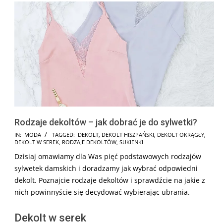
Rodzaje dekoltów – jak dobrać je do sylwetki?
2024-
IN:
MODA
TAGGED:
DEKOLT
,
DEKOLT HISZPAŃSKI
,
DEKOLT OKRĄGŁY
,
DEKOLT W SEREK
,
RODZAJE DEKOLTÓW
,
SUKIENKI
11-
Dzisiaj omawiamy dla Was pięć podstawowych rodzajów
07
sylwetek damskich i doradzamy jak wybrać odpowiedni
dekolt. Poznajcie rodzaje dekoltów i sprawdźcie na jakie z
nich powinnyście się decydować wybierając ubrania.
Dekolt w serek