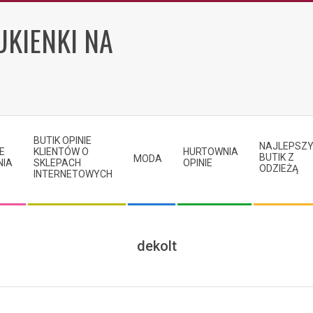
UKIENKI NA
BUTIK OPINIE
NAJLEPSZ
E
KLIENTÓW O
HURTOWNIA
BUTIK Z
MODA
NIA
SKLEPACH
OPINIE
ODZIEŻĄ
INTERNETOWYCH
dekolt