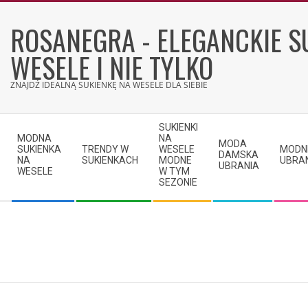
Skip
to
ROSANEGRA - ELEGANCKIE S
content
WESELE I NIE TYLKO
ZNAJDŹ IDEALNĄ SUKIENKĘ NA WESELE DLA SIEBIE
Secondary
SUKIENKI
Navigation
MODNA
NA
MODA
SUKIENKA
TRENDY W
WESELE
MODN
Menu
DAMSKA
NA
SUKIENKACH
MODNE
UBRA
UBRANIA
WESELE
W TYM
SEZONIE