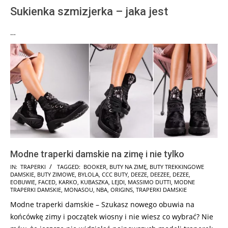
Sukienka szmizjerka – jaka jest
…
Modne traperki damskie na zimę i nie tylko
2025-
IN:
TRAPERKI
TAGGED:
BOOKER
,
BUTY NA ZIMĘ
,
BUTY TREKKINGOWE
DAMSKIE
,
BUTY ZIMOWE
,
BYLOLA
,
CCC BUTY
,
DEEZE
,
DEEZEE
,
DEZEE
,
01-
EOBUWIE
,
FACED
,
KARKO
,
KUBASZKA
,
LEJDI
,
MASSIMO DUTTI
,
MODNE
13
TRAPERKI DAMSKIE
,
MONASOU
,
NBA
,
ORIGINS
,
TRAPERKI DAMSKIE
Modne traperki damskie – Szukasz nowego obuwia na
końcówkę zimy i początek wiosny i nie wiesz co wybrać? Nie