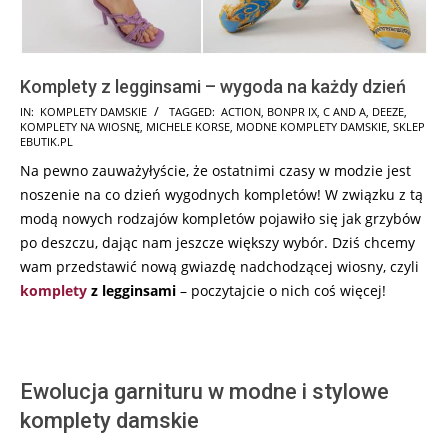
Komplety z legginsami – wygoda na każdy dzień
2025-
IN:
KOMPLETY DAMSKIE
TAGGED:
ACTION
,
BONPR IX
,
C AND A
,
DEEZE
,
KOMPLETY NA WIOSNĘ
,
MICHELE KORSE
,
MODNE KOMPLETY DAMSKIE
,
SKLEP
06-
EBUTIK.PL
29
Na pewno zauważyłyście, że ostatnimi czasy w modzie jest
noszenie na co dzień wygodnych kompletów! W związku z tą
modą nowych rodzajów kompletów pojawiło się jak grzybów
po deszczu, dając nam jeszcze większy wybór. Dziś chcemy
wam przedstawić nową gwiazdę nadchodzącej wiosny, czyli
komplety
z legginsami
– poczytajcie o nich coś więcej!
Ewolucja garnituru w modne i stylowe
komplety damskie