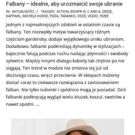
Falbany – idealne, aby urozmaicić swoje ubranie
2025-
IN:
AKTUALNOŚCI
TAGGED:
ACTION
,
BONPR IX
,
C AND A
,
DEEZE
,
KAPPAHL
,
MICHELE KORSE
,
PIZZA
,
TARANKO
,
VEZZI
,
VEZZO
,
YEZEE
06-
Jednym z najmodniejszych zdobień w ostatnim czasie są
19
falbany. Ten niezwykły motyw towarzyszący różnym
częściom garderoby, dodaje wyjątkowego uroku ubraniom.
Dodatkowo, falbanki podkreślają dynamikę w stylizacjach –
bajecznie falują podczas ruchu nadając płynności i swobody
sylwetce. Między innymi dlatego kobiety tak chętnie po nie
sięgają. Ten trend w modzie nie zmienia się już od
dłuższego czasu, wręcz przeciwnie. W sklepach możemy
dostać coraz to ciekawsze rozwiązania z zastosowaniem
falban. Nie tylko sukienki i spódnice mogą je posiadać. Dziś
falbanki podkręcają wygląd wielu bluzek, koszul, swetrów a
nawet spodni. …