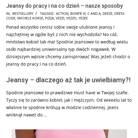
Jeansy do pracy i na co dzień – nasze sposoby
2025-
IN:
BESTSELLERY
TAGGED:
ACTION
,
BONPR IX
,
C AND A
,
DEEZE
,
DRESS
CODE
,
MICHELE KORSE
,
PIZZA
,
VEZZI
,
VEZZO
,
YEZEE
05-
Ponad wszystko cenisz sobie swoje ulubione jeansy i
27
najchętniej w ogóle byś z nich nie wychodziła? No cóż,
mnóstwo kobiet tak ma! Spodnie jeansowe to według wielu
osób najbardziej uniwersalny typ dwóch nogawek. W
dzisiejszym wpisie chcemy zainspirować Was jeżeli chodzi o
jeansy do pracy i na co dzień.
Jeansy – dlaczego aż tak je uwielbiamy?!
Spodnie jeansowe to prawdziwe must have w Twojej szafie.
Tyczy się to zarówno kobiet, jak i mężczyzn. Od wieeelu lat to
właśnie te spodnie królują w modzie codziennej. Jeans
wniknął nawet do …