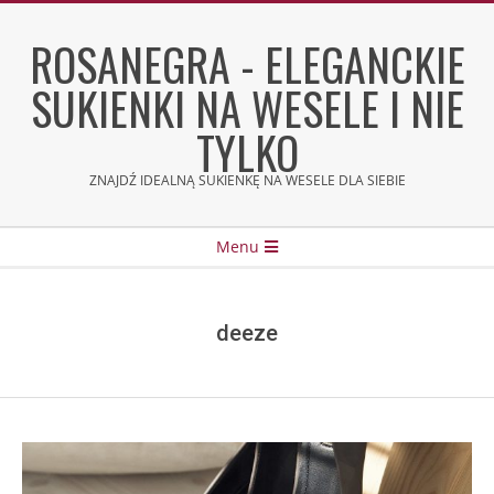
Skip
to
ROSANEGRA - ELEGANCKIE
content
SUKIENKI NA WESELE I NIE
TYLKO
ZNAJDŹ IDEALNĄ SUKIENKĘ NA WESELE DLA SIEBIE
Secondary
Menu
Navigation
Menu
deeze