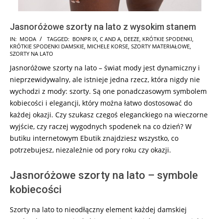
Jasnoróżowe szorty na lato z wysokim stanem
2025-
IN:
MODA
TAGGED:
BONPR IX
,
C AND A
,
DEEZE
,
KRÓTKIE SPODENKI
,
KRÓTKIE SPODENKI DAMSKIE
,
MICHELE KORSE
,
SZORTY MATERIAŁOWE
,
05-
SZORTY NA LATO
27
Jasnoróżowe szorty na lato – świat mody jest dynamiczny i
nieprzewidywalny, ale istnieje jedna rzecz, która nigdy nie
wychodzi z mody: szorty. Są one ponadczasowym symbolem
kobiecości i elegancji, który można łatwo dostosować do
każdej okazji. Czy szukasz czegoś eleganckiego na wieczorne
wyjście, czy raczej wygodnych spodenek na co dzień? W
butiku internetowym Ebutik znajdziesz wszystko, co
potrzebujesz, niezależnie od pory roku czy okazji.
Jasnoróżowe szorty na lato – symbole
kobiecości
Szorty na lato to nieodłączny element każdej damskiej