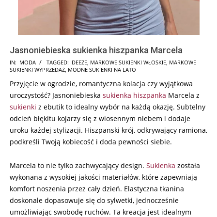
Jasnoniebieska sukienka hiszpanka Marcela
2025-
IN:
MODA
TAGGED:
DEEZE
,
MARKOWE SUKIENKI WŁOSKIE
,
MARKOWE
SUKIENKI WYPRZEDAŻ
,
MODNE SUKIENKI NA LATO
05-
Przyjęcie w ogrodzie, romantyczna kolacja czy wyjątkowa
28
uroczystość? Jasnoniebieska
sukienka hiszpanka
Marcela z
sukienki
z ebutik to idealny wybór na każdą okazję. Subtelny
odcień błękitu kojarzy się z wiosennym niebem i dodaje
uroku każdej stylizacji. Hiszpanski krój, odkrywający ramiona,
podkreśli Twoją kobiecość i doda pewności siebie.
Marcela to nie tylko zachwycający design.
Sukienka
została
wykonana z wysokiej jakości materiałów, które zapewniają
komfort noszenia przez cały dzień. Elastyczna tkanina
doskonale dopasowuje się do sylwetki, jednocześnie
umożliwiając swobodę ruchów. Ta kreacja jest idealnym