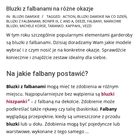
Bluzki z falbanami na różne okazje
2025-
IN:
BLUZKI DAMSKIE
TAGGED:
ACTION
,
BLUZKI DAMSKIE NA CO DZIEŃ
,
BLUZKI Z FALBANAMI
,
BONPR IX
,
C AND A
,
DEEZE
,
FALBANY
,
MARKOWE
06-
BLUZKI
,
MICHELE KORSE
,
TARANKO. KAPPAHL
,
VEZZI
09
W tym roku szczególnie popularnymi elementami garderoby
są bluzki z falbanami. Dzisiaj doradzamy Wam jakie modele
wybrać i z czym nosić je na konkretne okazje. Sprawdźcie
koniecznie i znajdźcie zestaw idealny dla siebie.
Na jakie falbany postawić?
Bluzki z falbanami
mogą mieć te zdobienia w różnym
miejscu. Najpopularniejsze bez wątpienia są
bluzki
hiszpanki
– z falbaną na dekolcie. Zdobienie może
podkreślać także rękawy czy talię (baskinka).
Falbany
wyglądają przepięknie, kiedy są umieszczone z przodu
bluzki
lub u dołu. Zdobienia mogą być pojedyncze lub
warstwowe, wykonane z tego samego …