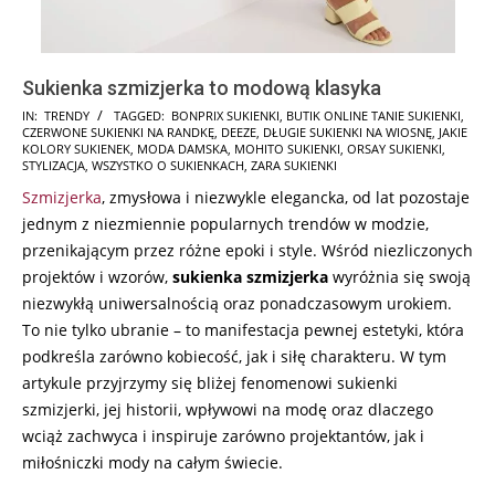
Sukienka szmizjerka to modową klasyka
2025-
IN:
TRENDY
TAGGED:
BONPRIX SUKIENKI
,
BUTIK ONLINE TANIE SUKIENKI
,
CZERWONE SUKIENKI NA RANDKĘ
,
DEEZE
,
DŁUGIE SUKIENKI NA WIOSNĘ
,
JAKIE
02-
KOLORY SUKIENEK
,
MODA DAMSKA
,
MOHITO SUKIENKI
,
ORSAY SUKIENKI
,
01
STYLIZACJA
,
WSZYSTKO O SUKIENKACH
,
ZARA SUKIENKI
Szmizjerka
, zmysłowa i niezwykle elegancka, od lat pozostaje
jednym z niezmiennie popularnych trendów w modzie,
przenikającym przez różne epoki i style. Wśród niezliczonych
projektów i wzorów,
sukienka szmizjerka
wyróżnia się swoją
niezwykłą uniwersalnością oraz ponadczasowym urokiem.
To nie tylko ubranie – to manifestacja pewnej estetyki, która
podkreśla zarówno kobiecość, jak i siłę charakteru. W tym
artykule przyjrzymy się bliżej fenomenowi sukienki
szmizjerki, jej historii, wpływowi na modę oraz dlaczego
wciąż zachwyca i inspiruje zarówno projektantów, jak i
miłośniczki mody na całym świecie.