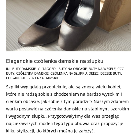
Eleganckie czółenka damskie na słupku
2025-
IN:
BUTY DAMSKIE
TAGGED:
BUTY NA OBCASIE
,
BUTY NA WESELE
,
CCC
BUTY
,
CZÓŁENKA DAMSKIE
,
CZÓŁENKA NA SŁUPKU
,
DEEZE
,
DEEZEE BUTY
,
07-
ELEGANCKIE CZÓŁENKA DAMSKIE
09
Szpilki wyglądają przepięknie, ale są zmorą wielu kobiet,
które nie radzą sobie z chodzeniem na bardzo wysokim i
cienkim obcasie. Jak sobie z tym poradzić? Naszym zdaniem
warto postawić na czółenka damskie na stabilnym, szerokim
i wygodnym słupku. Przygotowałyśmy dla Was przegląd
najciekawszych modeli tego typu obuwia oraz propozycje
kilku stylizacji, do których można je założyć.