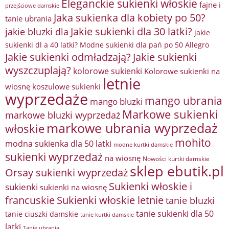
Eleganckie sukienki włoskie
fajne i
przejściowe damskie
Jaka sukienka dla kobiety po 50?
tanie ubrania
Jakie sukienki dla 30 latki?
jakie bluzki dla
jakie
sukienki dl a 40 latki? Modne sukienki dla pań po 50 Allegro
Jakie sukienki odmładzają?
Jakie sukienki
wyszczuplają?
kolorowe sukienki
Kolorowe sukienki na
letnie
wiosnę
koszulowe sukienki
wyprzedaże
mango ubrania
mango bluzki
Markowe sukienki
markowe bluzki wyprzedaż
markowe ubrania wyprzedaż
włoskie
mohito
modna sukienka dla 50 latki
modne kurtki damskie
sukienki wyprzedaż
na wiosnę
Nowości kurtki damskie
sklep ebutik.pl
Orsay sukienki wyprzedaż
Sukienki włoskie i
sukienki
sukienki na wiosnę
francuskie
Sukienki włoskie letnie
tanie bluzki
tanie sukienki dla 50
tanie ciuszki damskie
tanie kurtki damskie
latki
Tanie ubrania