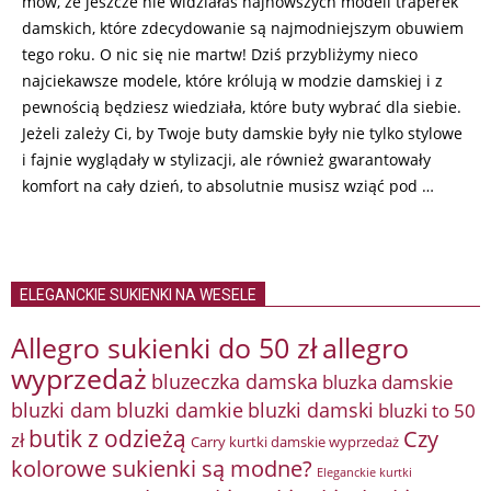
mów, że jeszcze nie widziałaś najnowszych modeli traperek
damskich, które zdecydowanie są najmodniejszym obuwiem
tego roku. O nic się nie martw! Dziś przybliżymy nieco
najciekawsze modele, które królują w modzie damskiej i z
pewnością będziesz wiedziała, które buty wybrać dla siebie.
Jeżeli zależy Ci, by Twoje buty damskie były nie tylko stylowe
i fajnie wyglądały w stylizacji, ale również gwarantowały
komfort na cały dzień, to absolutnie musisz wziąć pod …
ELEGANCKIE SUKIENKI NA WESELE
Allegro sukienki do 50 zł
allegro
wyprzedaż
bluzeczka damska
bluzka damskie
bluzki damkie
bluzki dam
bluzki damski
bluzki to 50
butik z odzieżą
Czy
zł
Carry kurtki damskie wyprzedaż
kolorowe sukienki są modne?
Eleganckie kurtki