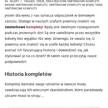
2025-
IN:
SKLEPY
TAGGED:
DEEZE
,
DWUCZĘŚCIOWE SWETERKOWE KOMPLETY
,
MODNE SWETERKOWE KOMPLETY
,
SWETERKOWE KOMPLETY NA JESIEŃ
,
TANIE
03-
SWETERKOWE KOMPLETY
03
Jesień dla wielu z nas oznacza odpoczynek w domowym
zaciszu. Dlatego w naszych szafach powinny znaleźć się
sweterkowe
komplety
! Będą one świetnym rozwiązaniem
podczas jesiennych dni! Są one uwielbiane przez wszystkie
kobiety bez wyjątku! Nic więc dziwnego, że uważa się, iż
powinny one znaleźć się w szafie każdej kobiety! Chcesz
poznać ich fascynującą historię i dowiedzieć się, jak
stylizować je na co dzień? W takim razie przeczytaj nasze
podpowiedzi!
Historia kompletów
Komplety damskie swoje istnienie w świecie mody
zawdzięczają XIX-wiecznym skandalistkom, które paradowały
ulicami miast w stroju
…