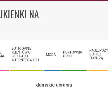
UKIENKI NA
BUTIK OPINIE
NAJLEPSZ
E
KLIENTÓW O
HURTOWNIA
BUTIK Z
MODA
NIA
SKLEPACH
OPINIE
ODZIEŻĄ
INTERNETOWYCH
damskie ubrania