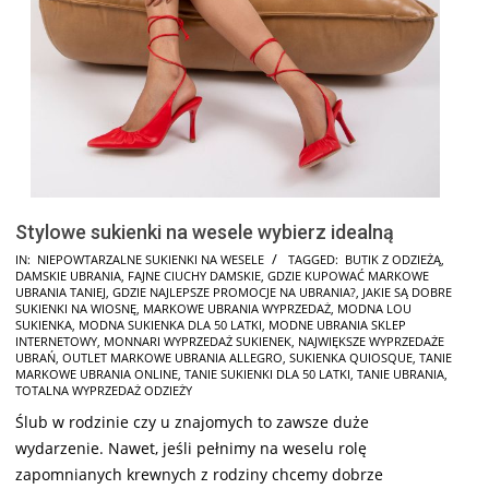
Stylowe sukienki na wesele wybierz idealną
2026-
IN:
NIEPOWTARZALNE SUKIENKI NA WESELE
TAGGED:
BUTIK Z ODZIEŻĄ
,
DAMSKIE UBRANIA
,
FAJNE CIUCHY DAMSKIE
,
GDZIE KUPOWAĆ MARKOWE
02-
UBRANIA TANIEJ
,
GDZIE NAJLEPSZE PROMOCJE NA UBRANIA?
,
JAKIE SĄ DOBRE
08
SUKIENKI NA WIOSNĘ
,
MARKOWE UBRANIA WYPRZEDAŻ
,
MODNA LOU
SUKIENKA
,
MODNA SUKIENKA DLA 50 LATKI
,
MODNE UBRANIA SKLEP
INTERNETOWY
,
MONNARI WYPRZEDAŻ SUKIENEK
,
NAJWIĘKSZE WYPRZEDAŻE
UBRAŃ
,
OUTLET MARKOWE UBRANIA ALLEGRO
,
SUKIENKA QUIOSQUE
,
TANIE
MARKOWE UBRANIA ONLINE
,
TANIE SUKIENKI DLA 50 LATKI
,
TANIE UBRANIA
,
TOTALNA WYPRZEDAŻ ODZIEŻY
Ślub w rodzinie czy u znajomych to zawsze duże
wydarzenie. Nawet, jeśli pełnimy na weselu rolę
zapomnianych krewnych z rodziny chcemy dobrze