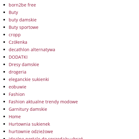
born2be free
Buty
buty damskie
Buty sportowe
cropp
Czółenka
decathlon alternatywa
DODATKI
Dresy damskie
drogeria
eleganckie sukienki
eobuwie
Fashion
Fashion aktualne trendy modowe
Garnitury damskie
Home
Hurtownia sukienek
hurtownie odzieżowe
idealne portale do sprzedaży ubrań