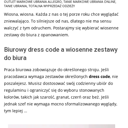
05
OUTLET MARKOWE UBRANIA ALLEGRO
,
TANIE MARKOWE UBRANIA ONLINE
,
TANIE UBRANIA
,
TOTALNA WYPRZEDAŻ ODZIEŻY
Wiosna, wiosna. Każda z nas o tej porze roku chce wyglądać
zniewalająco. To silniejsze od nas, dlatego nie ma sensu
walczyć z tym odruchem. Postarajmy się wybierać wiosenne
zestawy do biura z opanowaniem.
Biurowy dress code a wiosenne zestawy
do biura
Praca biurowa zobowiązuje do określonego stroju. Jeśli
pracodawca wymaga zestawów określonych
dress code
, nie
poszalejesz. Musisz dostosować swój codzienny ubiór do
regulaminu i ograniczyć się do wyboru stonowanych
kolorów, takich jak szarość, granat, czerń oraz beż. Jeśli
jednak szef nie wymaga mocno sformalizowanego wyglądy,
tym lepiej …