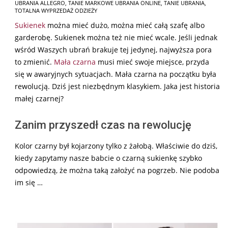
05
UBRANIA ALLEGRO
,
TANIE MARKOWE UBRANIA ONLINE
,
TANIE UBRANIA
,
TOTALNA WYPRZEDAŻ ODZIEŻY
Sukienek
można mieć dużo, można mieć całą szafę albo
garderobę. Sukienek można też nie mieć wcale. Jeśli jednak
wśród Waszych ubrań brakuje tej jedynej, najwyższa pora
to zmienić.
Mała czarna
musi mieć swoje miejsce, przyda
się w awaryjnych sytuacjach. Mała czarna na początku była
rewolucją. Dziś jest niezbędnym klasykiem. Jaka jest historia
małej czarnej?
Zanim przyszedł czas na rewolucję
Kolor czarny był kojarzony tylko z żałobą. Właściwie do dziś,
kiedy zapytamy nasze babcie o czarną sukienkę szybko
odpowiedzą, że można taką założyć na pogrzeb. Nie podoba
im się …