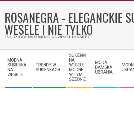
Skip
to
ROSANEGRA - ELEGANCKIE S
content
WESELE I NIE TYLKO
ZNAJDŹ IDEALNĄ SUKIENKĘ NA WESELE DLA SIEBIE
Secondary
SUKIENKI
Navigation
MODNA
NA
MODA
SUKIENKA
TRENDY W
WESELE
MODN
Menu
DAMSKA
NA
SUKIENKACH
MODNE
UBRA
UBRANIA
WESELE
W TYM
SEZONIE