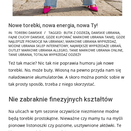
Nowe torebki, nowa energia, nowa Ty!
2026-
IN:
TOREBKI DAMSKIE
TAGGED:
BUTIK Z ODZIEŻĄ
,
DAMSKIE UBRANIA
,
FAJNE CIUCHY DAMSKIE
,
GDZIE KUPOWAĆ MARKOWE UBRANIA TANIEJ
,
GDZIE
02-
NAJLEPSZE PROMOCJE NA UBRANIA?
,
MARKOWE UBRANIA WYPRZEDAŻ
,
19
MODNE UBRANIA SKLEP INTERNETOWY
,
NAJWIĘKSZE WYPRZEDAŻE UBRAŃ
,
OUTLET MARKOWE UBRANIA ALLEGRO
,
TANIE MARKOWE UBRANIA ONLINE
,
TANIE UBRANIA
,
TOTALNA WYPRZEDAŻ ODZIEŻY
Też tak macie? Nic tak nie poprawia humoru jak nowe
torebki. No, może buty. Wiosną na pewno przyda nam się
naładowanie akumulatorów. A skoro można pomóc sobie w
tak prosty sposób, trzeba z niego skorzystać.
Nie zabraknie finezyjnych kształtów
Na ulicach w tym sezonie oczywiście niezmienne modne
będą torebki prostokątne. Nieważne czy mamy tu na myśli
pionowe listonoszki czy poziome, usztywnione aktówki. Te