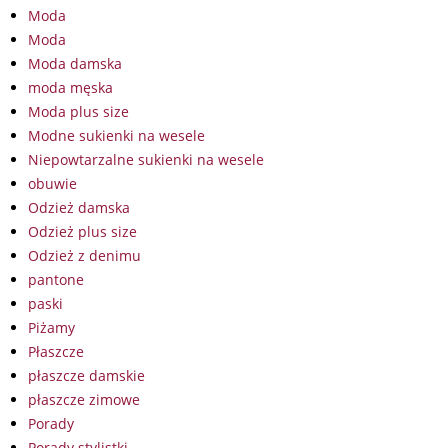
Moda
Moda
Moda damska
moda męska
Moda plus size
Modne sukienki na wesele
Niepowtarzalne sukienki na wesele
obuwie
Odzież damska
Odzież plus size
Odzież z denimu
pantone
paski
Piżamy
Płaszcze
płaszcze damskie
płaszcze zimowe
Porady
Porady stylistki