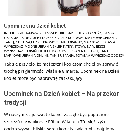
Upominek na Dzień kobiet
2026-
IN:
BIELIZNA DAMSKA
TAGGED:
BIELIZNA
,
BUTIK Z ODZIEŻĄ
,
DAMSKIE
UBRANIA
,
FAJNE CIUCHY DAMSKIE
,
GDZIE KUPOWAĆ MARKOWE UBRANIA
02-
TANIEJ
,
GDZIE NAJLEPSZE PROMOCJE NA UBRANIA?
,
MARKOWE UBRANIA
18
WYPRZEDAŻ
,
MODNE UBRANIA SKLEP INTERNETOWY
,
NAJWIĘKSZE
WYPRZEDAŻE UBRAŃ
,
OUTLET MARKOWE UBRANIA ALLEGRO
,
TANIE
MARKOWE UBRANIA ONLINE
,
TANIE UBRANIA
,
TOTALNA WYPRZEDAŻ ODZIEŻY
Tak się przyjęło, że mężczyźni kobietom chcieliby sprawić
trochę przyjemności właśnie 8 marca. Upominek na Dzień
kobiet może być naprawdę zaskakujący.
Upominek na Dzień kobiet – Na przekór
tradycji
W naszym kraju święto kobiet zaczęło być popularne
szczególnie w okresie PRL-u. W latach 70. Mężczyźni
obdarowywali bliskie sercu kobiety kwiatami – najpierw