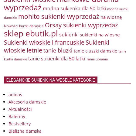
wyprzedaż
modna sukienka dla 50 latki
modne kurtki
mohito sukienki wyprzedaż
na wiosnę
damskie
Orsay sukienki wyprzedaż
Nowości kurtki damskie
sklep ebutik.pl
sukienki
sukienki na wiosnę
Sukienki włoskie i francuskie
Sukienki
włoskie letnie
tanie bluzki
tanie ciuszki damskie
tanie
tanie sukienki dla 50 latki
kurtki damskie
Tanie ubrania
ELEGANCKIE SUKIENKI NA WESELE KATEGORIE
adidas
Akcesoria damskie
Aktualności
Baleriny
Bestsellery
Bielizna damska