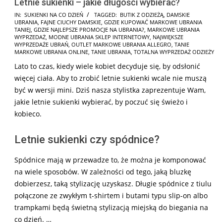
Letnie sukienki – jakie długości wybierać?
2026-
IN:
SUKIENKI NA CO DZIEŃ
TAGGED:
BUTIK Z ODZIEŻĄ
,
DAMSKIE
UBRANIA
,
FAJNE CIUCHY DAMSKIE
,
GDZIE KUPOWAĆ MARKOWE UBRANIA
02-
TANIEJ
,
GDZIE NAJLEPSZE PROMOCJE NA UBRANIA?
,
MARKOWE UBRANIA
11
WYPRZEDAŻ
,
MODNE UBRANIA SKLEP INTERNETOWY
,
NAJWIĘKSZE
WYPRZEDAŻE UBRAŃ
,
OUTLET MARKOWE UBRANIA ALLEGRO
,
TANIE
MARKOWE UBRANIA ONLINE
,
TANIE UBRANIA
,
TOTALNA WYPRZEDAŻ ODZIEŻY
Lato to czas, kiedy wiele kobiet decyduje się, by odsłonić
więcej ciała. Aby to zrobić letnie sukienki wcale nie muszą
być w wersji mini. Dziś nasza stylistka zaprezentuje Wam,
jakie letnie sukienki wybierać, by poczuć się świeżo i
kobieco.
Letnie sukienki czy spódnice?
Spódnice mają w przewadze to, że można je komponować
na wiele sposobów. W zależności od tego, jaką bluzkę
dobierzesz, taką stylizację uzyskasz. Długie spódnice z tiulu
połączone ze zwykłym t-shirtem i butami typu slip-on albo
trampkami będą świetną stylizacją miejską do biegania na
co dzień. …