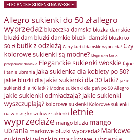
ELEGANCKIE SUKIENKI NA WESELE
Allegro sukienki do 50 zł
allegro
wyprzedaż
bluzeczka damska
bluzka damskie
bluzki damkie
bluzki dam
bluzki damski
bluzki to
butik z odzieżą
Czy
50 zł
Carry kurtki damskie wyprzedaż
kolorowe sukienki są modne?
Eleganckie kurtki
Eleganckie sukienki włoskie
fajne
przejściowe damskie
Jaka sukienka dla kobiety po 50?
i tanie ubrania
Jakie sukienki dla 30 latki?
jakie bluzki dla
jakie
sukienki dl a 40 latki? Modne sukienki dla pań po 50 Allegro
Jakie sukienki odmładzają?
Jakie sukienki
wyszczuplają?
kolorowe sukienki
Kolorowe sukienki
letnie
na wiosnę
koszulowe sukienki
wyprzedaże
mango
mango bluzki
Markowe
ubrania
markowe bluzki wyprzedaż
markowe ubrania
sukienki włoskie