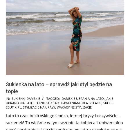
Sukienka na lato – sprawdź jaki styl będzie na
topie
2026-
IN:
SUKIENKI DAMSKIE
TAGGED:
DAMSKIE UBRANIA NA LATO
,
JAKIE
UBRANIA NA LATO
,
LETNIE SUKIENKI BAWEŁNIANE DLA 50 LATKI
,
SKLEP
06-
EBUTIK.PL
,
STYLIZACJE NA UPAŁY
,
WAKACYJNE STYLIZACJE
12
Lato to czas beztroskiego słońca, letniej bryzy i oczywiście…
sukienek! To właśnie w tym sezonie ta kobieca i uniwersalna
część garderoby staje się centrum uwagi, przywołując w nas