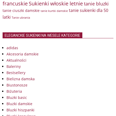
francuskie
Sukienki włoskie letnie
tanie bluzki
tanie sukienki dla 50
tanie ciuszki damskie
tanie kurtki damskie
latki
Tanie ubrania
ELEGANCKIE SUKIENKI NA WESELE KATEGORIE
adidas
Akcesoria damskie
Aktualności
Baleriny
Bestsellery
Bielizna damska
Biustonosze
Biżuteria
Bluzki basic
Bluzki damskie
Bluzki hiszpanki