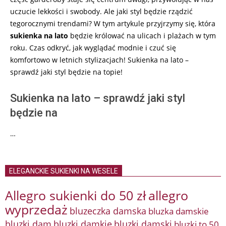
uczucie lekkości i swobody. Ale jaki styl będzie rządzić
tegorocznymi trendami? W tym artykule przyjrzymy się, która
sukienka na lato
będzie królować na ulicach i plażach w tym
roku. Czas odkryć, jak wyglądać modnie i czuć się
komfortowo w letnich stylizacjach! Sukienka na lato –
sprawdź jaki styl będzie na topie!
Sukienka na lato – sprawdź jaki styl
będzie na
…
ELEGANCKIE SUKIENKI NA WESELE
Allegro sukienki do 50 zł
allegro
wyprzedaż
bluzeczka damska
bluzka damskie
bluzki damkie
bluzki dam
bluzki damski
bluzki to 50