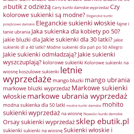
butik z odzieżą
Czy
zł
Carry kurtki damskie wyprzedaż
kolorowe sukienki są modne?
Eleganckie kurtki
Eleganckie sukienki włoskie
fajne i
przejściowe damskie
Jaka sukienka dla kobiety po 50?
tanie ubrania
Jakie sukienki dla 30 latki?
jakie bluzki dla
jakie
sukienki dl a 40 latki? Modne sukienki dla pań po 50 Allegro
Jakie sukienki odmładzają?
Jakie sukienki
wyszczuplają?
kolorowe sukienki
Kolorowe sukienki na
letnie
wiosnę
koszulowe sukienki
wyprzedaże
mango ubrania
mango bluzki
Markowe sukienki
markowe bluzki wyprzedaż
markowe ubrania wyprzedaż
włoskie
mohito
modna sukienka dla 50 latki
modne kurtki damskie
sukienki wyprzedaż
na wiosnę
Nowości kurtki damskie
sklep ebutik.pl
Orsay sukienki wyprzedaż
Sukienki włoskie i
sukienki
sukienki na wiosnę