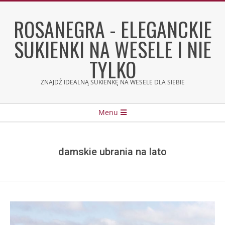
Skip
to
ROSANEGRA - ELEGANCKIE
content
SUKIENKI NA WESELE I NIE
TYLKO
ZNAJDŹ IDEALNĄ SUKIENKĘ NA WESELE DLA SIEBIE
Secondary
Menu
Navigation
Menu
damskie ubrania na lato