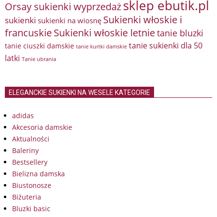
sklep ebutik.pl
Orsay sukienki wyprzedaż
Sukienki włoskie i
sukienki
sukienki na wiosnę
francuskie
Sukienki włoskie letnie
tanie bluzki
tanie sukienki dla 50
tanie ciuszki damskie
tanie kurtki damskie
latki
Tanie ubrania
ELEGANCKIE SUKIENKI NA WESELE KATEGORIE
adidas
Akcesoria damskie
Aktualności
Baleriny
Bestsellery
Bielizna damska
Biustonosze
Biżuteria
Bluzki basic