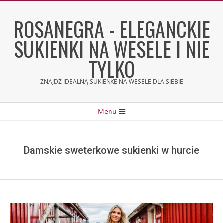
Skip
to
ROSANEGRA - ELEGANCKIE
content
SUKIENKI NA WESELE I NIE
TYLKO
ZNAJDŹ IDEALNĄ SUKIENKĘ NA WESELE DLA SIEBIE
Secondary
Menu
Navigation
Menu
Damskie sweterkowe sukienki w hurcie