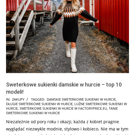
Sweterkowe sukienki damskie w hurcie – top 10
modeli!
2025-
IN:
ZAKUPY
TAGGED:
DAMSKIE SWETERKOWE SUKIENKI W HURCIE
,
DŁUGIE SWETERKOWE SUKIENKI W HURCIE
,
LUŹNE SWETERKOWE SUKIENKI W
11-
HURCIE
,
SWETERKOWE SUKIENKI W HURCIE W FACTORYPRICE.EU
,
TANIE
21
SWETERKOWE SUKIENKI W HURCIE
Niezależnie od pory roku i okazji, każda z kobiet pragnie
wyglądać niezwykle modnie, stylowo i kobieco. Nie ma w tym