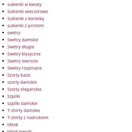
sukienki w kwiaty
Sukienki wieczorowe
Sukienki z koronką
sukienki z printem
swetry
Swetry damskie
Swetry długie
Swetry klasyczne
Swetry oversize
Swetry rozpinane
Szorty basic
szorty damskie
Szorty eleganckie
Szpilki
szpilki damskie
T-shirty damskie
T-shirty z nadrukiem
tiktok
tiktok trends