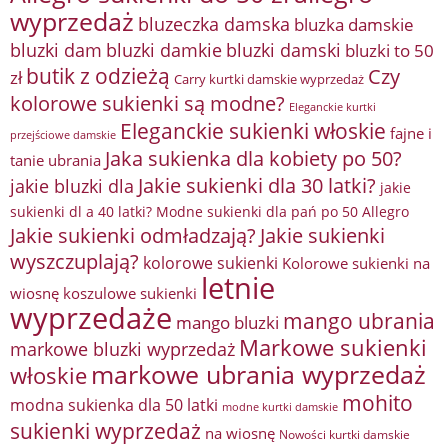
wyprzedaż
bluzeczka damska
bluzka damskie
bluzki damkie
bluzki dam
bluzki damski
bluzki to 50
butik z odzieżą
Czy
zł
Carry kurtki damskie wyprzedaż
kolorowe sukienki są modne?
Eleganckie kurtki
Eleganckie sukienki włoskie
fajne i
przejściowe damskie
Jaka sukienka dla kobiety po 50?
tanie ubrania
Jakie sukienki dla 30 latki?
jakie bluzki dla
jakie
sukienki dl a 40 latki? Modne sukienki dla pań po 50 Allegro
Jakie sukienki odmładzają?
Jakie sukienki
wyszczuplają?
kolorowe sukienki
Kolorowe sukienki na
letnie
wiosnę
koszulowe sukienki
wyprzedaże
mango ubrania
mango bluzki
Markowe sukienki
markowe bluzki wyprzedaż
markowe ubrania wyprzedaż
włoskie
mohito
modna sukienka dla 50 latki
modne kurtki damskie
sukienki wyprzedaż
na wiosnę
Nowości kurtki damskie