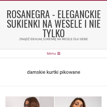
Skip
to
ROSANEGRA - ELEGANCKIE
content
SUKIENKI NA WESELE I NIE
TYLKO
ZNAJDŹ IDEALNĄ SUKIENKĘ NA WESELE DLA SIEBIE
Secondary
Menu
Navigation
Menu
damskie kurtki pikowane