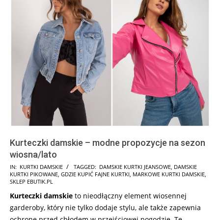
Kurteczki damskie – modne propozycje na sezon
wiosna/lato
2026-
IN:
KURTKI DAMSKIE
TAGGED:
DAMSKIE KURTKI JEANSOWE
,
DAMSKIE
KURTKI PIKOWANE
,
GDZIE KUPIĆ FAJNE KURTKI
,
MARKOWE KURTKI DAMSKIE
,
02-
SKLEP EBUTIK.PL
23
Kurteczki damskie
to nieodłączny element wiosennej
garderoby, który nie tylko dodaje stylu, ale także zapewnia
ochronę przed chłodem w przejściowej pogodzie. Te