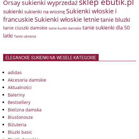
sklep ebutik.pl
Orsay sukienki wyprzedaż
Sukienki włoskie i
sukienki
sukienki na wiosnę
francuskie
Sukienki włoskie letnie
tanie bluzki
tanie sukienki dla 50
tanie ciuszki damskie
tanie kurtki damskie
latki
Tanie ubrania
ELEGANCKIE SUKIENKI NA WESELE KATEGORIE
adidas
Akcesoria damskie
Aktualności
Baleriny
Bestsellery
Bielizna damska
Biustonosze
Biżuteria
Bluzki basic