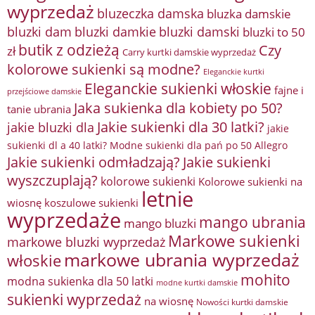
wyprzedaż
bluzeczka damska
bluzka damskie
bluzki damkie
bluzki dam
bluzki damski
bluzki to 50
butik z odzieżą
Czy
zł
Carry kurtki damskie wyprzedaż
kolorowe sukienki są modne?
Eleganckie kurtki
Eleganckie sukienki włoskie
fajne i
przejściowe damskie
Jaka sukienka dla kobiety po 50?
tanie ubrania
Jakie sukienki dla 30 latki?
jakie bluzki dla
jakie
sukienki dl a 40 latki? Modne sukienki dla pań po 50 Allegro
Jakie sukienki odmładzają?
Jakie sukienki
wyszczuplają?
kolorowe sukienki
Kolorowe sukienki na
letnie
wiosnę
koszulowe sukienki
wyprzedaże
mango ubrania
mango bluzki
Markowe sukienki
markowe bluzki wyprzedaż
markowe ubrania wyprzedaż
włoskie
mohito
modna sukienka dla 50 latki
modne kurtki damskie
sukienki wyprzedaż
na wiosnę
Nowości kurtki damskie