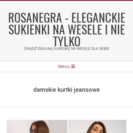
Skip
to
ROSANEGRA - ELEGANCKIE
content
SUKIENKI NA WESELE I NIE
TYLKO
ZNAJDŹ IDEALNĄ SUKIENKĘ NA WESELE DLA SIEBIE
Secondary
Menu
Navigation
Menu
damskie kurtki jeansowe