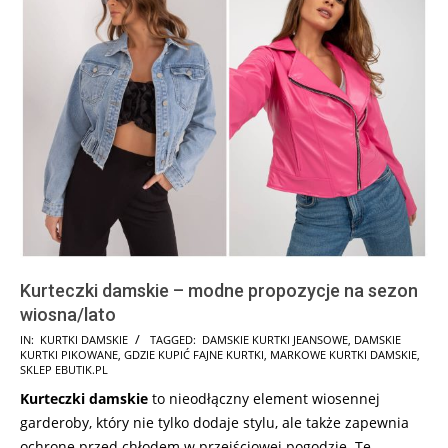
Kurteczki damskie – modne propozycje na sezon
wiosna/lato
2026-
IN:
KURTKI DAMSKIE
TAGGED:
DAMSKIE KURTKI JEANSOWE
,
DAMSKIE
KURTKI PIKOWANE
,
GDZIE KUPIĆ FAJNE KURTKI
,
MARKOWE KURTKI DAMSKIE
,
02-
SKLEP EBUTIK.PL
23
Kurteczki damskie
to nieodłączny element wiosennej
garderoby, który nie tylko dodaje stylu, ale także zapewnia
ochronę przed chłodem w przejściowej pogodzie. Te