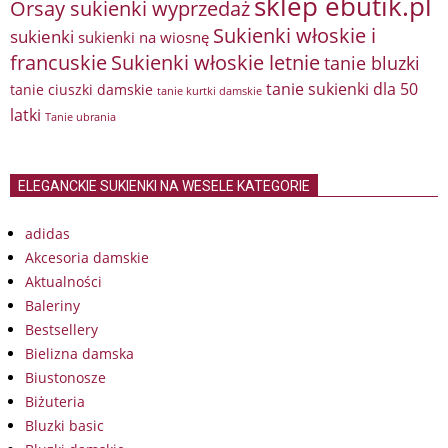
sklep ebutik.pl
Orsay sukienki wyprzedaż
Sukienki włoskie i
sukienki
sukienki na wiosnę
francuskie
Sukienki włoskie letnie
tanie bluzki
tanie sukienki dla 50
tanie ciuszki damskie
tanie kurtki damskie
latki
Tanie ubrania
ELEGANCKIE SUKIENKI NA WESELE KATEGORIE
adidas
Akcesoria damskie
Aktualności
Baleriny
Bestsellery
Bielizna damska
Biustonosze
Biżuteria
Bluzki basic