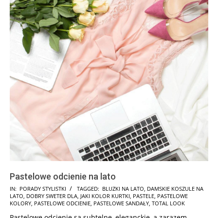
Pastelowe odcienie na lato
2025-
IN:
PORADY STYLISTKI
TAGGED:
BLUZKI NA LATO
,
DAMSKIE KOSZULE NA
LATO
,
DOBRY SWETER DLA
,
JAKI KOLOR KURTKI
,
PASTELE
,
PASTELOWE
02-
KOLORY
,
PASTELOWE ODCIENIE
,
PASTELOWE SANDAŁY
,
TOTAL LOOK
11
Pastelowe odcienie są subtelne, eleganckie, a zarazem