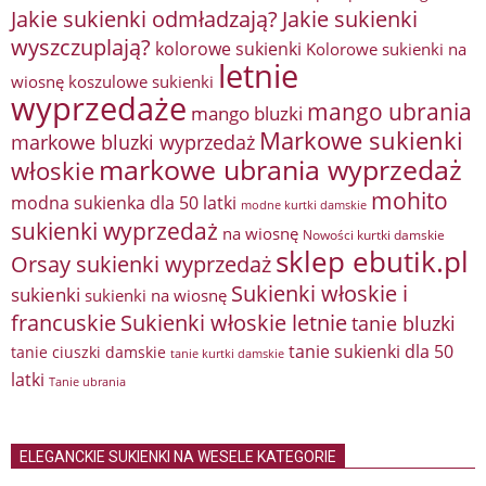
Jakie sukienki odmładzają?
Jakie sukienki
wyszczuplają?
kolorowe sukienki
Kolorowe sukienki na
letnie
wiosnę
koszulowe sukienki
wyprzedaże
mango ubrania
mango bluzki
Markowe sukienki
markowe bluzki wyprzedaż
markowe ubrania wyprzedaż
włoskie
mohito
modna sukienka dla 50 latki
modne kurtki damskie
sukienki wyprzedaż
na wiosnę
Nowości kurtki damskie
sklep ebutik.pl
Orsay sukienki wyprzedaż
Sukienki włoskie i
sukienki
sukienki na wiosnę
francuskie
Sukienki włoskie letnie
tanie bluzki
tanie sukienki dla 50
tanie ciuszki damskie
tanie kurtki damskie
latki
Tanie ubrania
ELEGANCKIE SUKIENKI NA WESELE KATEGORIE