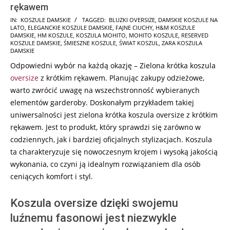
rękawem
2024-
IN:
KOSZULE DAMSKIE
TAGGED:
BLUZKI OVERSIZE
,
DAMSKIE KOSZULE NA
LATO
,
ELEGANCKIE KOSZULE DAMSKIE
,
FAJNE CIUCHY
,
H&M KOSZULE
06-
DAMSKIE
,
HM KOSZULE
,
KOSZULA MOHITO
,
MOHITO KOSZULE
,
RESERVED
08
KOSZULE DAMSKIE
,
ŚMIESZNE KOSZULE
,
ŚWIAT KOSZUL
,
ZARA KOSZULA
DAMSKIE
Odpowiedni wybór na każdą okazję – Zielona krótka koszula
oversize
z krótkim rękawem. Planując zakupy odzieżowe,
warto zwrócić uwagę na wszechstronność wybieranych
elementów garderoby. Doskonałym przykładem takiej
uniwersalności jest zielona krótka koszula oversize z krótkim
rękawem. Jest to produkt, który sprawdzi się zarówno w
codziennych, jak i bardziej oficjalnych stylizacjach. Koszula
ta charakteryzuje się nowoczesnym krojem i wysoką jakością
wykonania, co czyni ją idealnym rozwiązaniem dla osób
ceniących komfort i styl.
Koszula oversize dzięki swojemu
luźnemu fasonowi jest niezwykle