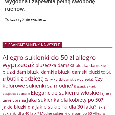
wygodna i zapewnia pełną swobodę
ruchów.
To szczególnie ważne …
ELEGANCKIE SUKIENKI NA WESELE
Allegro sukienki do 50 zł
allegro
wyprzedaż
bluzeczka damska
bluzka damskie
bluzki damkie
bluzki dam
bluzki damski
bluzki to 50
butik z odzieżą
Czy
zł
Carry kurtki damskie wyprzedaż
kolorowe sukienki są modne?
Eleganckie kurtki
Eleganckie sukienki włoskie
fajne i
przejściowe damskie
Jaka sukienka dla kobiety po 50?
tanie ubrania
Jakie sukienki dla 30 latki?
jakie bluzki dla
jakie
sukienki dl a 40 latki? Modne sukienki dla pań po 50 Allegro