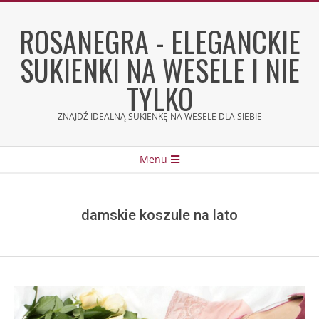
Skip
to
ROSANEGRA - ELEGANCKIE
content
SUKIENKI NA WESELE I NIE
TYLKO
ZNAJDŹ IDEALNĄ SUKIENKĘ NA WESELE DLA SIEBIE
Secondary
Menu
Navigation
Menu
damskie koszule na lato