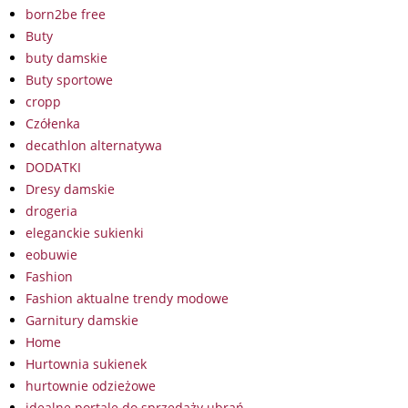
born2be free
Buty
buty damskie
Buty sportowe
cropp
Czółenka
decathlon alternatywa
DODATKI
Dresy damskie
drogeria
eleganckie sukienki
eobuwie
Fashion
Fashion aktualne trendy modowe
Garnitury damskie
Home
Hurtownia sukienek
hurtownie odzieżowe
idealne portale do sprzedaży ubrań