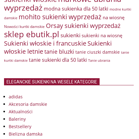
wyprzedaż
modna sukienka dla 50 latki
modne kurtki
mohito sukienki wyprzedaż
na wiosnę
damskie
Orsay sukienki wyprzedaż
Nowości kurtki damskie
sklep ebutik.pl
sukienki
sukienki na wiosnę
Sukienki włoskie i francuskie
Sukienki
włoskie letnie
tanie bluzki
tanie ciuszki damskie
tanie
tanie sukienki dla 50 latki
kurtki damskie
Tanie ubrania
ELEGANCKIE SUKIENKI NA WESELE KATEGORIE
adidas
Akcesoria damskie
Aktualności
Baleriny
Bestsellery
Bielizna damska