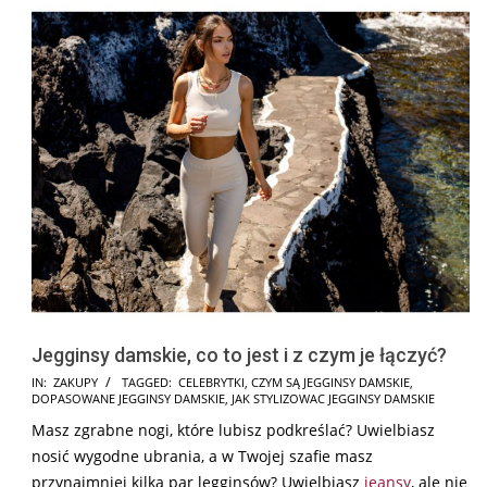
Jegginsy damskie, co to jest i z czym je łączyć?
2025-
IN:
ZAKUPY
TAGGED:
CELEBRYTKI
,
CZYM SĄ JEGGINSY DAMSKIE
,
DOPASOWANE JEGGINSY DAMSKIE
,
JAK STYLIZOWAC JEGGINSY DAMSKIE
07-
Masz zgrabne nogi, które lubisz podkreślać? Uwielbiasz
13
nosić wygodne ubrania, a w Twojej szafie masz
przynajmniej kilka par legginsów? Uwielbiasz
jeansy
, ale nie