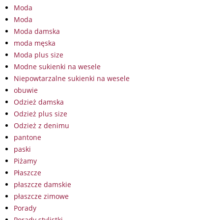
Moda
Moda
Moda damska
moda męska
Moda plus size
Modne sukienki na wesele
Niepowtarzalne sukienki na wesele
obuwie
Odzież damska
Odzież plus size
Odzież z denimu
pantone
paski
Piżamy
Płaszcze
płaszcze damskie
płaszcze zimowe
Porady
Porady stylistki