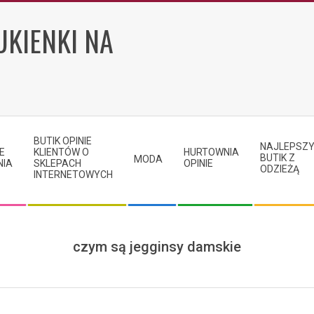
UKIENKI NA
BUTIK OPINIE
NAJLEPSZ
E
KLIENTÓW O
HURTOWNIA
BUTIK Z
MODA
NIA
SKLEPACH
OPINIE
ODZIEŻĄ
INTERNETOWYCH
czym są jegginsy damskie