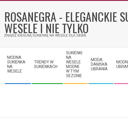
Skip
to
ROSANEGRA - ELEGANCKIE S
content
WESELE I NIE TYLKO
ZNAJDŹ IDEALNĄ SUKIENKĘ NA WESELE DLA SIEBIE
Secondary
SUKIENKI
Navigation
MODNA
NA
MODA
SUKIENKA
TRENDY W
WESELE
MODN
Menu
DAMSKA
NA
SUKIENKACH
MODNE
UBRA
UBRANIA
WESELE
W TYM
SEZONIE