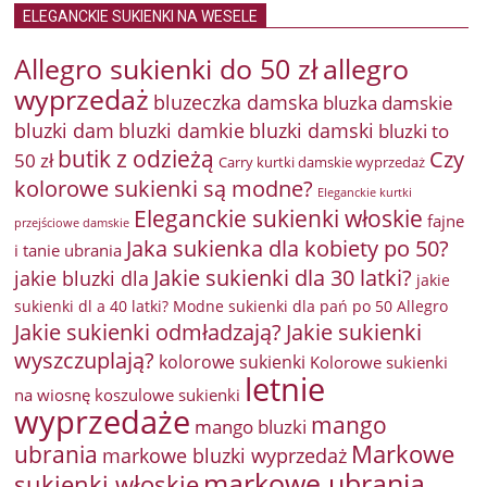
ELEGANCKIE SUKIENKI NA WESELE
Allegro sukienki do 50 zł
allegro
wyprzedaż
bluzeczka damska
bluzka damskie
bluzki damkie
bluzki dam
bluzki damski
bluzki to
butik z odzieżą
Czy
50 zł
Carry kurtki damskie wyprzedaż
kolorowe sukienki są modne?
Eleganckie kurtki
Eleganckie sukienki włoskie
fajne
przejściowe damskie
Jaka sukienka dla kobiety po 50?
i tanie ubrania
Jakie sukienki dla 30 latki?
jakie bluzki dla
jakie
sukienki dl a 40 latki? Modne sukienki dla pań po 50 Allegro
Jakie sukienki odmładzają?
Jakie sukienki
wyszczuplają?
kolorowe sukienki
Kolorowe sukienki
letnie
na wiosnę
koszulowe sukienki
wyprzedaże
mango
mango bluzki
Markowe
ubrania
markowe bluzki wyprzedaż
markowe ubrania
sukienki włoskie