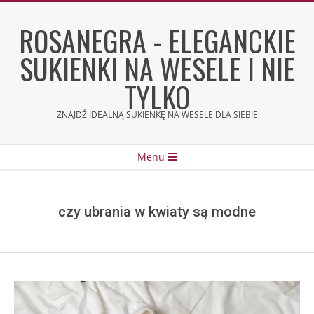
Skip
to
ROSANEGRA - ELEGANCKIE
content
SUKIENKI NA WESELE I NIE
TYLKO
ZNAJDŹ IDEALNĄ SUKIENKĘ NA WESELE DLA SIEBIE
Secondary
Menu
Navigation
Menu
czy ubrania w kwiaty są modne