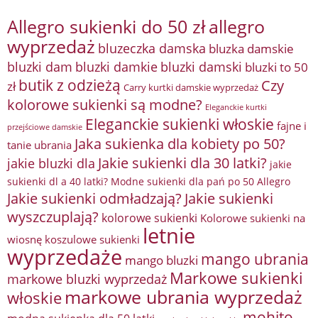
Allegro sukienki do 50 zł
allegro
wyprzedaż
bluzeczka damska
bluzka damskie
bluzki damkie
bluzki dam
bluzki damski
bluzki to 50
butik z odzieżą
Czy
zł
Carry kurtki damskie wyprzedaż
kolorowe sukienki są modne?
Eleganckie kurtki
Eleganckie sukienki włoskie
fajne i
przejściowe damskie
Jaka sukienka dla kobiety po 50?
tanie ubrania
Jakie sukienki dla 30 latki?
jakie bluzki dla
jakie
sukienki dl a 40 latki? Modne sukienki dla pań po 50 Allegro
Jakie sukienki odmładzają?
Jakie sukienki
wyszczuplają?
kolorowe sukienki
Kolorowe sukienki na
letnie
wiosnę
koszulowe sukienki
wyprzedaże
mango ubrania
mango bluzki
Markowe sukienki
markowe bluzki wyprzedaż
markowe ubrania wyprzedaż
włoskie
mohito