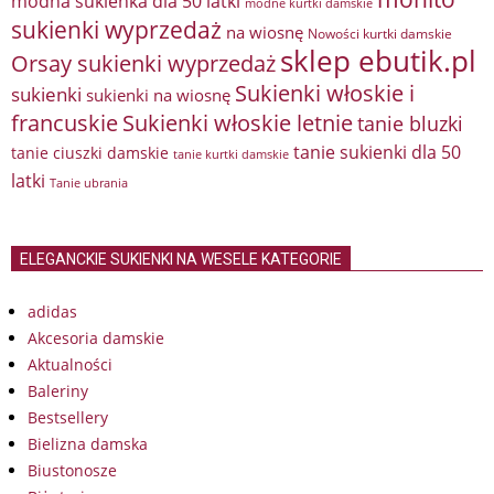
modna sukienka dla 50 latki
modne kurtki damskie
sukienki wyprzedaż
na wiosnę
Nowości kurtki damskie
sklep ebutik.pl
Orsay sukienki wyprzedaż
Sukienki włoskie i
sukienki
sukienki na wiosnę
francuskie
Sukienki włoskie letnie
tanie bluzki
tanie sukienki dla 50
tanie ciuszki damskie
tanie kurtki damskie
latki
Tanie ubrania
ELEGANCKIE SUKIENKI NA WESELE KATEGORIE
adidas
Akcesoria damskie
Aktualności
Baleriny
Bestsellery
Bielizna damska
Biustonosze