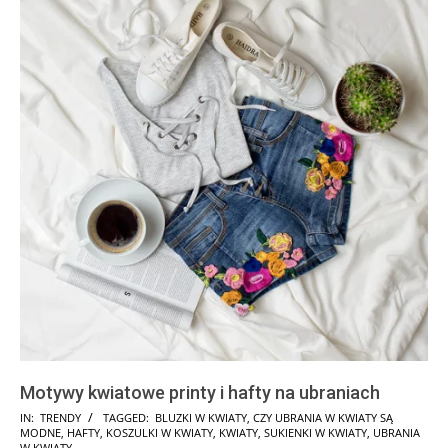
Motywy kwiatowe printy i hafty na ubraniach
2024-
IN:
TRENDY
TAGGED:
BLUZKI W KWIATY
,
CZY UBRANIA W KWIATY SĄ
MODNE
,
HAFTY
,
KOSZULKI W KWIATY
,
KWIATY
,
SUKIENKI W KWIATY
,
UBRANIA
09-
W KWIATY