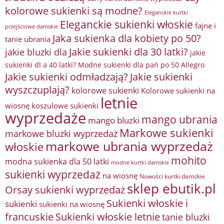
kolorowe sukienki są modne?
Eleganckie kurtki
Eleganckie sukienki włoskie
fajne i
przejściowe damskie
Jaka sukienka dla kobiety po 50?
tanie ubrania
Jakie sukienki dla 30 latki?
jakie bluzki dla
jakie
sukienki dl a 40 latki? Modne sukienki dla pań po 50 Allegro
Jakie sukienki odmładzają?
Jakie sukienki
wyszczuplają?
kolorowe sukienki
Kolorowe sukienki na
letnie
wiosnę
koszulowe sukienki
wyprzedaże
mango ubrania
mango bluzki
Markowe sukienki
markowe bluzki wyprzedaż
markowe ubrania wyprzedaż
włoskie
mohito
modna sukienka dla 50 latki
modne kurtki damskie
sukienki wyprzedaż
na wiosnę
Nowości kurtki damskie
sklep ebutik.pl
Orsay sukienki wyprzedaż
Sukienki włoskie i
sukienki
sukienki na wiosnę
francuskie
Sukienki włoskie letnie
tanie bluzki