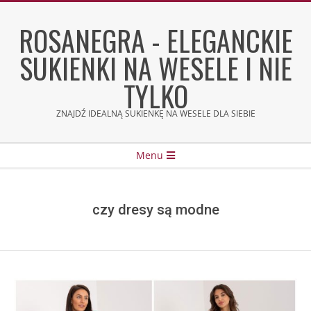
Skip
to
ROSANEGRA - ELEGANCKIE
content
SUKIENKI NA WESELE I NIE
TYLKO
ZNAJDŹ IDEALNĄ SUKIENKĘ NA WESELE DLA SIEBIE
Secondary
Menu
Navigation
Menu
czy dresy są modne