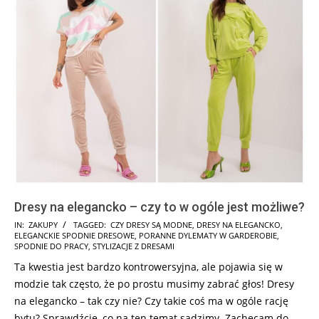
Dresy na elegancko – czy to w ogóle jest możliwe?
2025-
IN:
ZAKUPY
TAGGED:
CZY DRESY SĄ MODNE
,
DRESY NA ELEGANCKO
,
ELEGANCKIE SPODNIE DRESOWE
,
PORANNE DYLEMATY W GARDEROBIE
,
07-
SPODNIE DO PRACY
,
STYLIZACJE Z DRESAMI
08
Ta kwestia jest bardzo kontrowersyjna, ale pojawia się w
modzie tak często, że po prostu musimy zabrać głos! Dresy
na elegancko – tak czy nie? Czy takie coś ma w ogóle rację
bytu? Sprawdźcie, co na ten temat sądzimy. Zachęcam do