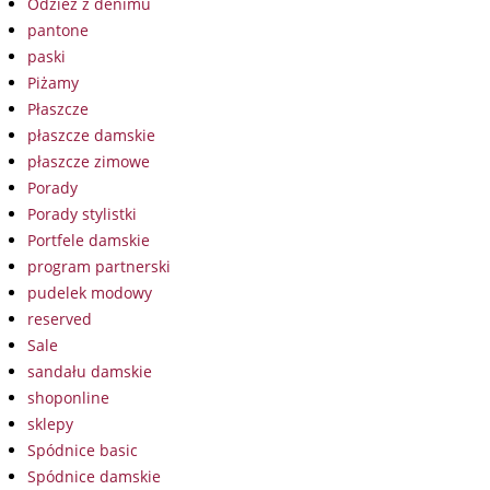
Odzież z denimu
pantone
paski
Piżamy
Płaszcze
płaszcze damskie
płaszcze zimowe
Porady
Porady stylistki
Portfele damskie
program partnerski
pudelek modowy
reserved
Sale
sandału damskie
shoponline
sklepy
Spódnice basic
Spódnice damskie