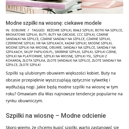
Modne szpilki na wiosnę: ciekawe modele
2025-
IN:
EOBUWIE
TAGGED:
BEŻOWE SZPILKI
,
BIAŁE SZPILKI
,
BOTKI NA SZPILCE
,
BROKATOWE SZPILKI
,
BUTY
,
BUTY NA OBCASIE
,
CCC SZPILKI
,
CZARNE
01-
SANDAŁKI NA SZPILCE
,
CZARNE SANDAŁY NA SZPILCE
,
CZARNE SZPILKI
,
27
CZERWONE SZPILKI
,
HR NA SZPILKACH
,
KAZAR SZPILKI
,
MODNE SZPILKI
,
MODNE SZPILKI NA WIOSNĘ
,
OBUWIE
,
SANDAŁY NA SZPILCE
,
SANDAŁY NA
SZPILKACH
,
SKLEP PAPILION.PL
,
SREBRNE SZPILKI
,
SZPILKI
,
SZPILKI CZRNE
,
SZPILKI NA PLATFORMIE
,
SZPILKI NA WIOSNĘ
,
SZPILKI YSL
,
SZPILKI Z
KOKARDĄ
,
ZŁOTA SZPILKA
,
ZŁOTE SANDAŁKI NA SZPILCE
,
ZŁOTE SANDAŁY NA
SZPILCE
,
ZŁOTE SZPILKI
Szpilki są ulubionym obuwiem większości kobiet. Buty na
obcasie przepięknie wyszczuplają optycznie sylwetkę i
wydłużają nogi. Jakie będą modne szpilki na wiosnę w tym
roku? Omawiam dla Was najnowsze tendencje popularne na
rynku obuwniczym.
Szpilki na wiosnę – Modne odcienie
Skoro wiemy, że chcemy kupić szpilki, warto zastanowić się