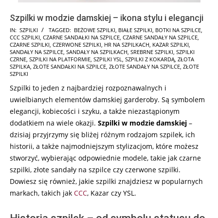
Szpilki w modzie damskiej – ikona stylu i elegancji
2025-
IN:
SZPILKI
TAGGED:
BEŻOWE SZPILKI
,
BIAŁE SZPILKI
,
BOTKI NA SZPILCE
,
CCC SZPILKI
,
CZARNE SANDAŁKI NA SZPILCE
,
CZARNE SANDAŁY NA SZPILCE
,
01-
CZARNE SZPILKI
,
CZERWONE SZPILKI
,
HR NA SZPILKACH
,
KAZAR SZPILKI
,
27
SANDAŁY NA SZPILCE
,
SANDAŁY NA SZPILKACH
,
SREBRNE SZPILKI
,
SZPILKI
CZRNE
,
SZPILKI NA PLATFORMIE
,
SZPILKI YSL
,
SZPILKI Z KOKARDĄ
,
ZŁOTA
SZPILKA
,
ZŁOTE SANDAŁKI NA SZPILCE
,
ZŁOTE SANDAŁY NA SZPILCE
,
ZŁOTE
SZPILKI
Szpilki to jeden z najbardziej rozpoznawalnych i
uwielbianych elementów damskiej garderoby. Są symbolem
elegancji, kobiecości i szyku, a także niezastąpionym
dodatkiem na wiele okazji.
Szpilki w modzie damskiej
–
dzisiaj przyjrzymy się bliżej różnym rodzajom szpilek, ich
historii, a także najmodniejszym stylizacjom, które możesz
stworzyć, wybierając odpowiednie modele, takie jak czarne
szpilki, złote sandały na szpilce czy czerwone szpilki.
Dowiesz się również, jakie szpilki znajdziesz w popularnych
markach, takich jak
CCC
, Kazar czy YSL.