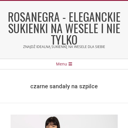
Skip
to
ROSANEGRA - ELEGANCKIE
content
SUKIENKI NA WESELE I NIE
TYLKO
ZNAJDŹ IDEALNĄ SUKIENKĘ NA WESELE DLA SIEBIE
Secondary
Menu
Navigation
Menu
czarne sandały na szpilce