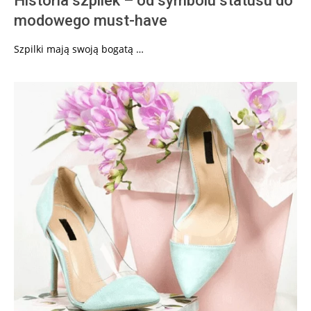
Historia szpilek – od symbolu statusu do
modowego must-have
Szpilki mają swoją bogatą …