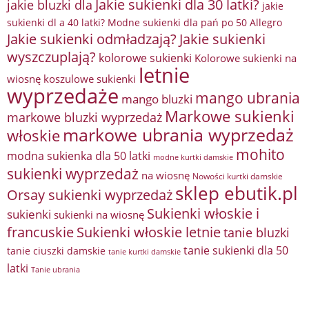
Jakie sukienki dla 30 latki?
jakie bluzki dla
jakie
sukienki dl a 40 latki? Modne sukienki dla pań po 50 Allegro
Jakie sukienki odmładzają?
Jakie sukienki
wyszczuplają?
kolorowe sukienki
Kolorowe sukienki na
letnie
wiosnę
koszulowe sukienki
wyprzedaże
mango ubrania
mango bluzki
Markowe sukienki
markowe bluzki wyprzedaż
markowe ubrania wyprzedaż
włoskie
mohito
modna sukienka dla 50 latki
modne kurtki damskie
sukienki wyprzedaż
na wiosnę
Nowości kurtki damskie
sklep ebutik.pl
Orsay sukienki wyprzedaż
Sukienki włoskie i
sukienki
sukienki na wiosnę
francuskie
Sukienki włoskie letnie
tanie bluzki
tanie sukienki dla 50
tanie ciuszki damskie
tanie kurtki damskie
latki
Tanie ubrania