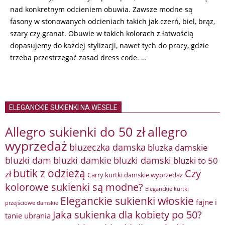
nad konkretnym odcieniem obuwia. Zawsze modne są
fasony w stonowanych odcieniach takich jak czerń, biel, brąz,
szary czy granat. Obuwie w takich kolorach z łatwością
dopasujemy do każdej stylizacji, nawet tych do pracy, gdzie
trzeba przestrzegać zasad dress code. …
ELEGANCKIE SUKIENKI NA WESELE
Allegro sukienki do 50 zł
allegro
wyprzedaż
bluzeczka damska
bluzka damskie
bluzki damkie
bluzki dam
bluzki damski
bluzki to 50
butik z odzieżą
Czy
zł
Carry kurtki damskie wyprzedaż
kolorowe sukienki są modne?
Eleganckie kurtki
Eleganckie sukienki włoskie
fajne i
przejściowe damskie
Jaka sukienka dla kobiety po 50?
tanie ubrania