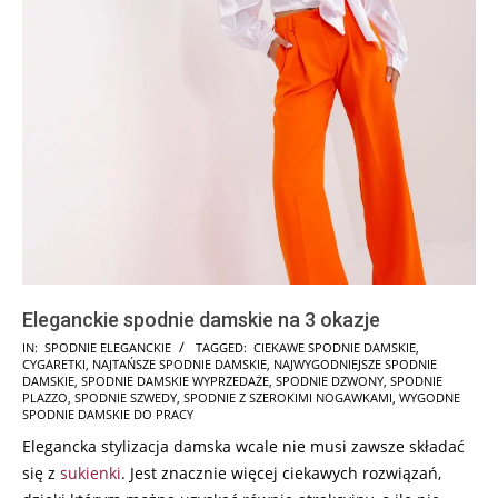
Eleganckie spodnie damskie na 3 okazje
2025-
IN:
SPODNIE ELEGANCKIE
TAGGED:
CIEKAWE SPODNIE DAMSKIE
,
CYGARETKI
,
NAJTAŃSZE SPODNIE DAMSKIE
,
NAJWYGODNIEJSZE SPODNIE
08-
DAMSKIE
,
SPODNIE DAMSKIE WYPRZEDAŻE
,
SPODNIE DZWONY
,
SPODNIE
16
PLAZZO
,
SPODNIE SZWEDY
,
SPODNIE Z SZEROKIMI NOGAWKAMI
,
WYGODNE
SPODNIE DAMSKIE DO PRACY
Elegancka stylizacja damska wcale nie musi zawsze składać
się z
sukienki
. Jest znacznie więcej ciekawych rozwiązań,