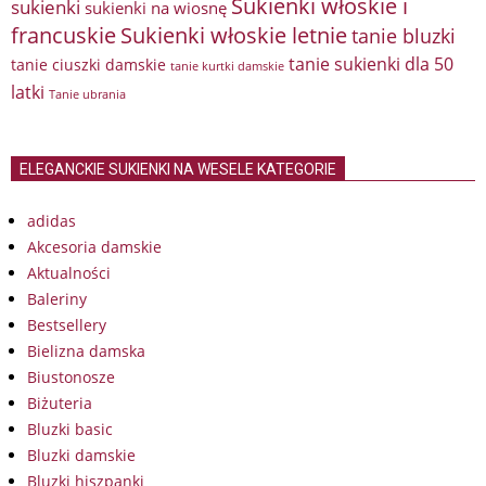
Sukienki włoskie i
sukienki
sukienki na wiosnę
francuskie
Sukienki włoskie letnie
tanie bluzki
tanie sukienki dla 50
tanie ciuszki damskie
tanie kurtki damskie
latki
Tanie ubrania
ELEGANCKIE SUKIENKI NA WESELE KATEGORIE
adidas
Akcesoria damskie
Aktualności
Baleriny
Bestsellery
Bielizna damska
Biustonosze
Biżuteria
Bluzki basic
Bluzki damskie
Bluzki hiszpanki