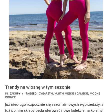
Trendy na wiosnę w tym sezonie
2025-
IN:
ZAKUPY
TAGGED:
CYGARETKI
,
KURTKI MĘSKIE I DAMSKIE
,
MODNE
OBUWIE
03-
Już niedługo rozpocznie się sezon zimowych wyprzedaży, a
19
tuż po nim sklepy będą oferować nowe kolekcje na kolejny