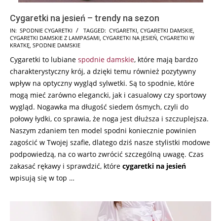
Cygaretki na jesień – trendy na sezon
2025-
IN:
SPODNIE CYGARETKI
TAGGED:
CYGARETKI
,
CYGARETKI DAMSKIE
,
CYGARETKI DAMSKIE Z LAMPASAMI
,
CYGARETKI NA JESIEŃ
,
CYGARETKI W
09-
KRATKĘ
,
SPODNIE DAMSKIE
26
Cygaretki to lubiane
spodnie damskie
, które mają bardzo
charakterystyczny krój, a dzięki temu również pozytywny
wpływ na optyczny wygląd sylwetki. Są to spodnie, które
mogą mieć zarówno elegancki, jak i casualowy czy sportowy
wygląd. Nogawka ma długość siedem ósmych, czyli do
połowy łydki, co sprawia, że noga jest dłuższa i szczuplejsza.
Naszym zdaniem ten model spodni koniecznie powinien
zagościć w Twojej szafie, dlatego dziś nasze stylistki modowe
podpowiedzą, na co warto zwrócić szczególną uwagę. Czas
zakasać rękawy i sprawdzić, które
cygaretki na jesień
wpisują się w top …