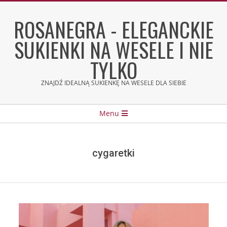
Skip
to
ROSANEGRA - ELEGANCKIE
content
SUKIENKI NA WESELE I NIE
TYLKO
ZNAJDŹ IDEALNĄ SUKIENKĘ NA WESELE DLA SIEBIE
Secondary
Menu
Navigation
Menu
cygaretki