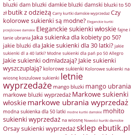
bluzki damkie
bluzki dam
bluzki damski
bluzki to 50
butik z odzieżą
Czy
zł
Carry kurtki damskie wyprzedaż
kolorowe sukienki są modne?
Eleganckie kurtki
Eleganckie sukienki włoskie
fajne i
przejściowe damskie
Jaka sukienka dla kobiety po 50?
tanie ubrania
Jakie sukienki dla 30 latki?
jakie bluzki dla
jakie
sukienki dl a 40 latki? Modne sukienki dla pań po 50 Allegro
Jakie sukienki odmładzają?
Jakie sukienki
wyszczuplają?
kolorowe sukienki
Kolorowe sukienki na
letnie
wiosnę
koszulowe sukienki
wyprzedaże
mango ubrania
mango bluzki
Markowe sukienki
markowe bluzki wyprzedaż
markowe ubrania wyprzedaż
włoskie
mohito
modna sukienka dla 50 latki
modne kurtki damskie
sukienki wyprzedaż
na wiosnę
Nowości kurtki damskie
sklep ebutik.pl
Orsay sukienki wyprzedaż