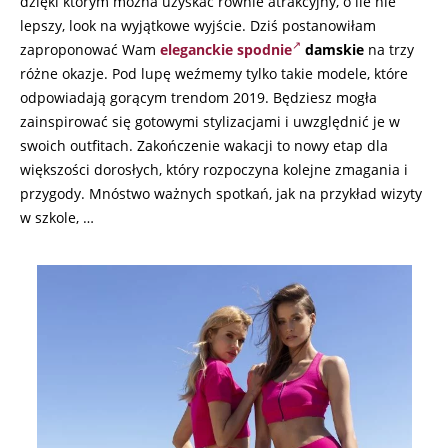
dzięki którym można uzyskać równie atrakcyjny, o ile nie
lepszy, look na wyjątkowe wyjście. Dziś postanowiłam
zaproponować Wam
eleganckie spodnie
damskie
na trzy
różne okazje. Pod lupę weźmemy tylko takie modele, które
odpowiadają gorącym trendom 2019. Będziesz mogła
zainspirować się gotowymi stylizacjami i uwzględnić je w
swoich outfitach. Zakończenie wakacji to nowy etap dla
większości dorosłych, który rozpoczyna kolejne zmagania i
przygody. Mnóstwo ważnych spotkań, jak na przykład wizyty
w szkole, …