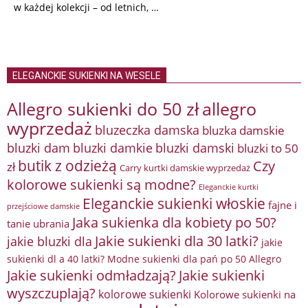
w każdej kolekcji – od letnich, …
ELEGANCKIE SUKIENKI NA WESELE
Allegro sukienki do 50 zł
allegro
wyprzedaż
bluzeczka damska
bluzka damskie
bluzki damkie
bluzki dam
bluzki damski
bluzki to 50
butik z odzieżą
Czy
zł
Carry kurtki damskie wyprzedaż
kolorowe sukienki są modne?
Eleganckie kurtki
Eleganckie sukienki włoskie
fajne i
przejściowe damskie
Jaka sukienka dla kobiety po 50?
tanie ubrania
Jakie sukienki dla 30 latki?
jakie bluzki dla
jakie
sukienki dl a 40 latki? Modne sukienki dla pań po 50 Allegro
Jakie sukienki odmładzają?
Jakie sukienki
wyszczuplają?
kolorowe sukienki
Kolorowe sukienki na