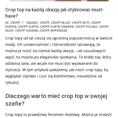
Crop top na każdą okazję jak stylizować must-
have?
2025-
IN:
CROPP
TAGGED:
CROPP
,
CROPP BLUZY
,
CROPP BUTY
,
CROPP
KURTKA
,
CROPP KURTKI
,
CROPP KURTKI DAMSKIE
,
CROPP POLSKO
,
CROPP
01-
SKLEP
,
CROPP SUKIENKI
,
CROPP WYPRZEDAŻ
08
Crop topy od lat cieszą się ogromną popularnością w świecie
mody. Ich uniwersalność i różnorodność sprawiają, że
można je nosić na niemal każdą okazję – od casualowych
wyjść na miasto po eleganckie spotkania. To krótki top, który
odsłania talię, ale wcale nie musi być wyzwaniem do
stylizacji. W tym artykule pokażemy, jak nosić crop topy, by
wyglądać stylowo i czuć się komfortowo, niezależnie od
sytuacji.
Dlaczego warto mieć crop top w swojej
szafie?
Crop topy to prawdziwy fenomen modowy. Można je znaleźć