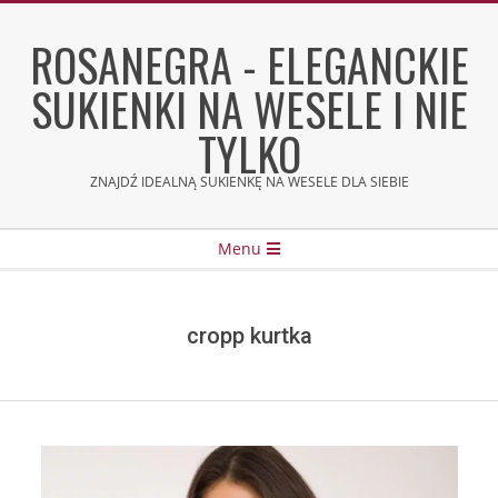
Skip
to
ROSANEGRA - ELEGANCKIE
content
SUKIENKI NA WESELE I NIE
TYLKO
ZNAJDŹ IDEALNĄ SUKIENKĘ NA WESELE DLA SIEBIE
Secondary
Menu
Navigation
Menu
cropp kurtka