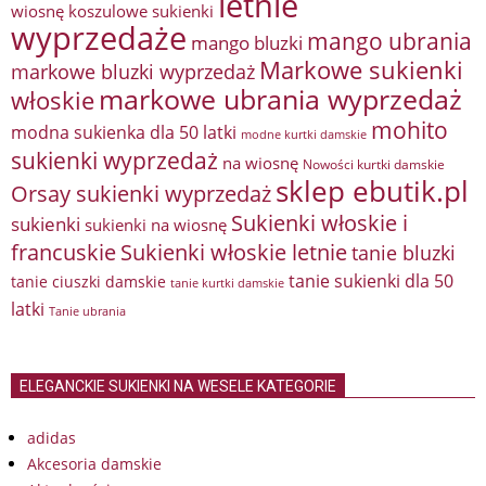
letnie
wiosnę
koszulowe sukienki
wyprzedaże
mango ubrania
mango bluzki
Markowe sukienki
markowe bluzki wyprzedaż
markowe ubrania wyprzedaż
włoskie
mohito
modna sukienka dla 50 latki
modne kurtki damskie
sukienki wyprzedaż
na wiosnę
Nowości kurtki damskie
sklep ebutik.pl
Orsay sukienki wyprzedaż
Sukienki włoskie i
sukienki
sukienki na wiosnę
francuskie
Sukienki włoskie letnie
tanie bluzki
tanie sukienki dla 50
tanie ciuszki damskie
tanie kurtki damskie
latki
Tanie ubrania
ELEGANCKIE SUKIENKI NA WESELE KATEGORIE
adidas
Akcesoria damskie