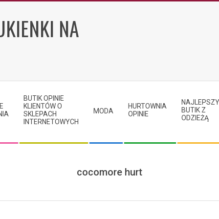
UKIENKI NA
BUTIK OPINIE
NAJLEPSZ
E
KLIENTÓW O
HURTOWNIA
BUTIK Z
MODA
NIA
SKLEPACH
OPINIE
ODZIEŻĄ
INTERNETOWYCH
cocomore hurt