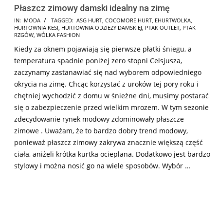
Płaszcz zimowy damski idealny na zimę
2024-
IN:
MODA
TAGGED:
ASG HURT
,
COCOMORE HURT
,
EHURTWOLKA
,
HURTOWNIA KESI
,
HURTOWNIA ODZIEZY DAMSKIEJ
,
PTAK OUTLET
,
PTAK
12-
RZGÓW
,
WÓLKA FASHION
05
Kiedy za oknem pojawiają się pierwsze płatki śniegu, a
temperatura spadnie poniżej zero stopni Celsjusza,
zaczynamy zastanawiać się nad wyborem odpowiedniego
okrycia na zimę. Chcąc korzystać z uroków tej pory roku i
chętniej wychodzić z domu w śnieżne dni, musimy postarać
się o zabezpieczenie przed wielkim mrozem. W tym sezonie
zdecydowanie rynek modowy zdominowały płaszcze
zimowe . Uważam, że to bardzo dobry trend modowy,
ponieważ płaszcz zimowy zakrywa znacznie większą część
ciała, aniżeli krótka kurtka ocieplana. Dodatkowo jest bardzo
stylowy i można nosić go na wiele sposobów. Wybór …