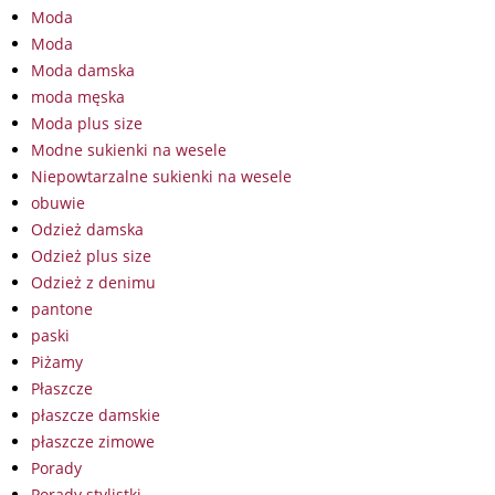
Moda
Moda
Moda damska
moda męska
Moda plus size
Modne sukienki na wesele
Niepowtarzalne sukienki na wesele
obuwie
Odzież damska
Odzież plus size
Odzież z denimu
pantone
paski
Piżamy
Płaszcze
płaszcze damskie
płaszcze zimowe
Porady
Porady stylistki