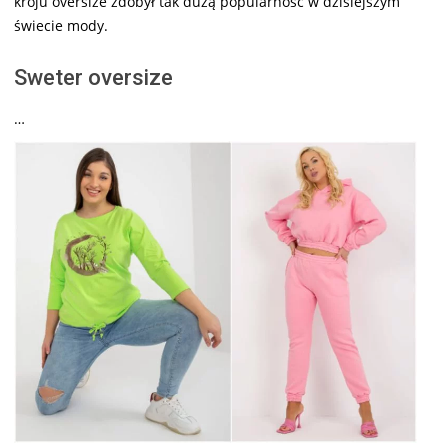
kroju oversize zdobył tak dużą popularność w dzisiejszym
świecie mody.
Sweter oversize
…