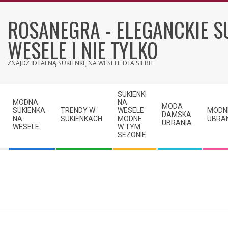
Skip
to
ROSANEGRA - ELEGANCKIE S
content
WESELE I NIE TYLKO
ZNAJDŹ IDEALNĄ SUKIENKĘ NA WESELE DLA SIEBIE
Secondary
SUKIENKI
Navigation
MODNA
NA
MODA
SUKIENKA
TRENDY W
WESELE
MODN
Menu
DAMSKA
NA
SUKIENKACH
MODNE
UBRA
UBRANIA
WESELE
W TYM
SEZONIE