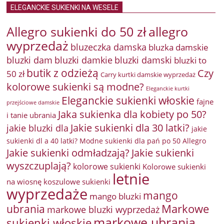
ELEGANCKIE SUKIENKI NA WESELE
Allegro sukienki do 50 zł
allegro
wyprzedaż
bluzeczka damska
bluzka damskie
bluzki damkie
bluzki dam
bluzki damski
bluzki to
butik z odzieżą
Czy
50 zł
Carry kurtki damskie wyprzedaż
kolorowe sukienki są modne?
Eleganckie kurtki
Eleganckie sukienki włoskie
fajne
przejściowe damskie
Jaka sukienka dla kobiety po 50?
i tanie ubrania
Jakie sukienki dla 30 latki?
jakie bluzki dla
jakie
sukienki dl a 40 latki? Modne sukienki dla pań po 50 Allegro
Jakie sukienki odmładzają?
Jakie sukienki
wyszczuplają?
kolorowe sukienki
Kolorowe sukienki
letnie
na wiosnę
koszulowe sukienki
wyprzedaże
mango
mango bluzki
Markowe
ubrania
markowe bluzki wyprzedaż
markowe ubrania
sukienki włoskie