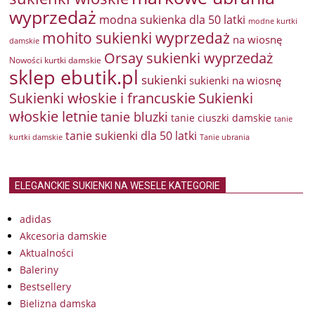
wyprzedaż
modna sukienka dla 50 latki
modne kurtki
mohito sukienki wyprzedaż
na wiosnę
damskie
Orsay sukienki wyprzedaż
Nowości kurtki damskie
sklep ebutik.pl
sukienki
sukienki na wiosnę
Sukienki włoskie i francuskie
Sukienki
włoskie letnie
tanie bluzki
tanie ciuszki damskie
tanie
tanie sukienki dla 50 latki
kurtki damskie
Tanie ubrania
ELEGANCKIE SUKIENKI NA WESELE KATEGORIE
adidas
Akcesoria damskie
Aktualności
Baleriny
Bestsellery
Bielizna damska