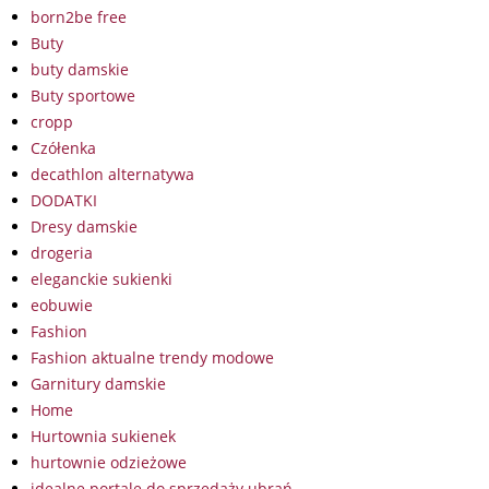
born2be free
Buty
buty damskie
Buty sportowe
cropp
Czółenka
decathlon alternatywa
DODATKI
Dresy damskie
drogeria
eleganckie sukienki
eobuwie
Fashion
Fashion aktualne trendy modowe
Garnitury damskie
Home
Hurtownia sukienek
hurtownie odzieżowe
idealne portale do sprzedaży ubrań