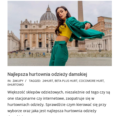
Najlepsza hurtownia odzieży damskiej
2025-
IN:
ZAKUPY
TAGGED:
24HURT
,
BETA PLUS HURT
,
COCOMORE HURT
,
EHURTOWO
07-
Większość sklepów odzieżowych, niezależnie od tego czy są
11
one stacjonarne czy internetowe, zaopatruje się w
hurtowniach odzieży. Sprawdźcie czym kierować się przy
wyborze oraz jaka jest najlepsza hurtownia odzieży