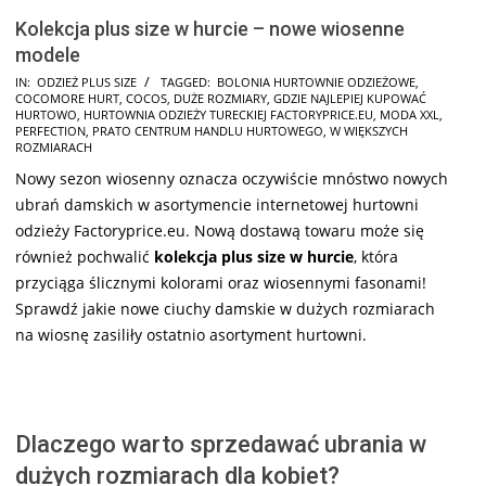
Kolekcja plus size w hurcie – nowe wiosenne
modele
2024-
IN:
ODZIEŻ PLUS SIZE
TAGGED:
BOLONIA HURTOWNIE ODZIEŻOWE
,
COCOMORE HURT
,
COCOS
,
DUŻE ROZMIARY
,
GDZIE NAJLEPIEJ KUPOWAĆ
11-
HURTOWO
,
HURTOWNIA ODZIEŻY TURECKIEJ FACTORYPRICE.EU
,
MODA XXL
,
14
PERFECTION
,
PRATO CENTRUM HANDLU HURTOWEGO
,
W WIĘKSZYCH
ROZMIARACH
Nowy sezon wiosenny oznacza oczywiście mnóstwo nowych
ubrań damskich w asortymencie internetowej hurtowni
odzieży Factoryprice.eu. Nową dostawą towaru może się
również pochwalić
kolekcja plus size w hurcie
, która
przyciąga ślicznymi kolorami oraz wiosennymi fasonami!
Sprawdź jakie nowe ciuchy damskie w dużych rozmiarach
na wiosnę zasiliły ostatnio asortyment hurtowni.
Dlaczego warto sprzedawać ubrania w
dużych rozmiarach dla kobiet?