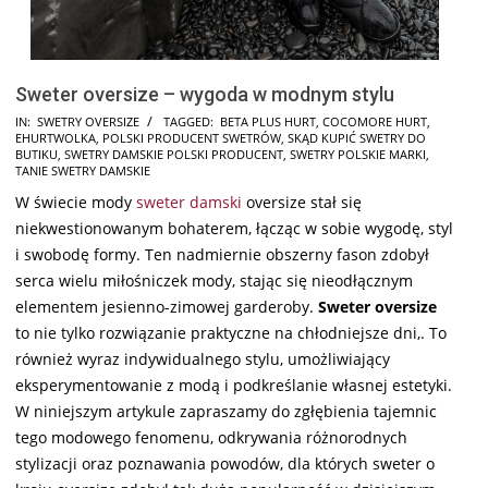
Sweter oversize – wygoda w modnym stylu
2025-
IN:
SWETRY OVERSIZE
TAGGED:
BETA PLUS HURT
,
COCOMORE HURT
,
EHURTWOLKA
,
POLSKI PRODUCENT SWETRÓW
,
SKĄD KUPIĆ SWETRY DO
02-
BUTIKU
,
SWETRY DAMSKIE POLSKI PRODUCENT
,
SWETRY POLSKIE MARKI
,
03
TANIE SWETRY DAMSKIE
W świecie mody
sweter damski
oversize stał się
niekwestionowanym bohaterem, łącząc w sobie wygodę, styl
i swobodę formy. Ten nadmiernie obszerny fason zdobył
serca wielu miłośniczek mody, stając się nieodłącznym
elementem jesienno-zimowej garderoby.
Sweter oversize
to nie tylko rozwiązanie praktyczne na chłodniejsze dni,. To
również wyraz indywidualnego stylu, umożliwiający
eksperymentowanie z modą i podkreślanie własnej estetyki.
W niniejszym artykule zapraszamy do zgłębienia tajemnic
tego modowego fenomenu, odkrywania różnorodnych
stylizacji oraz poznawania powodów, dla których sweter o