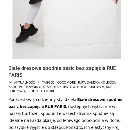
Białe dresowe spodnie basic bez zapięcia RUE
PARIS
2024-
IN:
AKTUALNOŚCI
TAGGED:
COCOMORE HURT
,
DAMSKA KOLEKCJA
BASIC
,
HURTOWNIA ODZIEŻY DLA KLIENTÓW INDYWIDUALNYCH
,
KUP
09-
HURTOWO
,
SPODNIE DAMSKIE
30
Podkreśl swój codzienny styl dzięki
Białe dresowe spodnie
basic bez zapięcia RUE PARIS
, dostępnych wyłącznie w
naszej hurtowni spodni. Te wszechstronne spodnie są
idealne na każdą okazję, od leniwego popołudnia w domu
po szybkie wyjście do sklepu. Ponadto, ich elastyczny krój