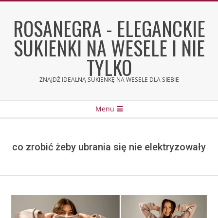
Skip
to
ROSANEGRA - ELEGANCKIE
content
SUKIENKI NA WESELE I NIE
TYLKO
ZNAJDŹ IDEALNĄ SUKIENKĘ NA WESELE DLA SIEBIE
Secondary
Menu
Navigation
Menu
co zrobić żeby ubrania się nie elektryzowały