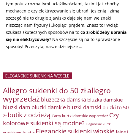
tym polu z rozmaitymi uciążliwościami, takimi jak choćby
mechacenie czy elektryzowanie się ubrań. Jesienią i zimą
szczególnie to drugie zjawisko daje się nam we znaki
niszcząc nam fryzury i „kopiąc” prądem. Znasz to? Wciąż
szukasz skutecznych sposobów na to
co zrobić żeby ubrania
się nie elektryzowały
? Na szczęście są na to sprawdzone
sposoby! Przeczytaj nasze dzisiejsze …
ELEGANCKIE SUKIENKI NA WESELE
Allegro sukienki do 50 zł
allegro
wyprzedaż
bluzeczka damska
bluzka damskie
bluzki damkie
bluzki dam
bluzki damski
bluzki to 50
butik z odzieżą
Czy
zł
Carry kurtki damskie wyprzedaż
kolorowe sukienki są modne?
Eleganckie kurtki
Eleganckie sukienki włoskie
fajne i
przejściowe damskie