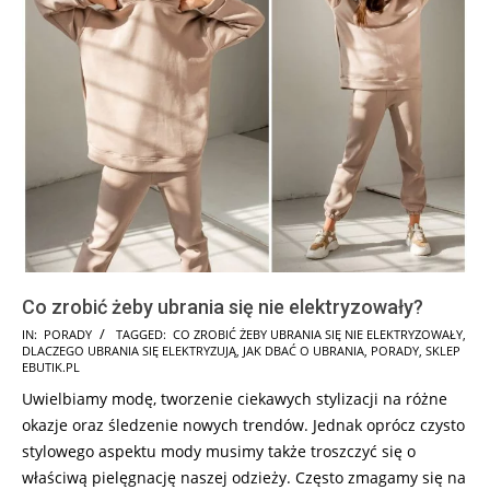
Co zrobić żeby ubrania się nie elektryzowały?
2024-
IN:
PORADY
TAGGED:
CO ZROBIĆ ŻEBY UBRANIA SIĘ NIE ELEKTRYZOWAŁY
,
DLACZEGO UBRANIA SIĘ ELEKTRYZUJĄ
,
JAK DBAĆ O UBRANIA
,
PORADY
,
SKLEP
09-
EBUTIK.PL
17
Uwielbiamy modę, tworzenie ciekawych stylizacji na różne
okazje oraz śledzenie nowych trendów. Jednak oprócz czysto
stylowego aspektu mody musimy także troszczyć się o
właściwą pielęgnację naszej odzieży. Często zmagamy się na