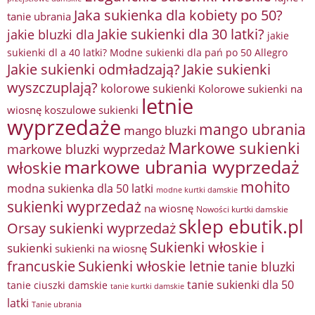
Jaka sukienka dla kobiety po 50?
tanie ubrania
Jakie sukienki dla 30 latki?
jakie bluzki dla
jakie
sukienki dl a 40 latki? Modne sukienki dla pań po 50 Allegro
Jakie sukienki odmładzają?
Jakie sukienki
wyszczuplają?
kolorowe sukienki
Kolorowe sukienki na
letnie
wiosnę
koszulowe sukienki
wyprzedaże
mango ubrania
mango bluzki
Markowe sukienki
markowe bluzki wyprzedaż
markowe ubrania wyprzedaż
włoskie
mohito
modna sukienka dla 50 latki
modne kurtki damskie
sukienki wyprzedaż
na wiosnę
Nowości kurtki damskie
sklep ebutik.pl
Orsay sukienki wyprzedaż
Sukienki włoskie i
sukienki
sukienki na wiosnę
francuskie
Sukienki włoskie letnie
tanie bluzki
tanie sukienki dla 50
tanie ciuszki damskie
tanie kurtki damskie
latki
Tanie ubrania