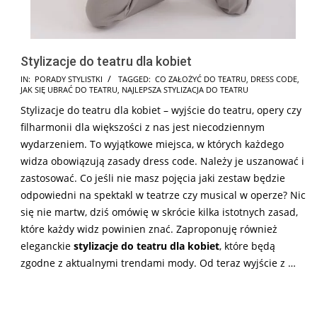
Stylizacje do teatru dla kobiet
2025-
IN:
PORADY STYLISTKI
TAGGED:
CO ZAŁOŻYĆ DO TEATRU
,
DRESS CODE
,
JAK SIĘ UBRAĆ DO TEATRU
,
NAJLEPSZA STYLIZACJA DO TEATRU
06-
Stylizacje do teatru dla kobiet – wyjście do teatru, opery czy
12
filharmonii dla większości z nas jest niecodziennym
wydarzeniem. To wyjątkowe miejsca, w których każdego
widza obowiązują zasady dress code. Należy je uszanować i
zastosować. Co jeśli nie masz pojęcia jaki zestaw będzie
odpowiedni na spektakl w teatrze czy musical w operze? Nic
się nie martw, dziś omówię w skrócie kilka istotnych zasad,
które każdy widz powinien znać. Zaproponuję również
eleganckie
stylizacje do teatru dla kobiet
, które będą
zgodne z aktualnymi trendami mody. Od teraz wyjście z …