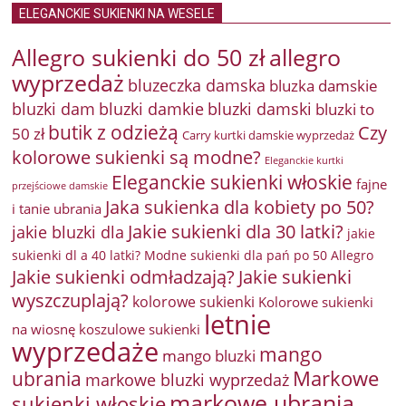
ELEGANCKIE SUKIENKI NA WESELE
Allegro sukienki do 50 zł
allegro
wyprzedaż
bluzeczka damska
bluzka damskie
bluzki damkie
bluzki dam
bluzki damski
bluzki to
butik z odzieżą
Czy
50 zł
Carry kurtki damskie wyprzedaż
kolorowe sukienki są modne?
Eleganckie kurtki
Eleganckie sukienki włoskie
fajne
przejściowe damskie
Jaka sukienka dla kobiety po 50?
i tanie ubrania
Jakie sukienki dla 30 latki?
jakie bluzki dla
jakie
sukienki dl a 40 latki? Modne sukienki dla pań po 50 Allegro
Jakie sukienki odmładzają?
Jakie sukienki
wyszczuplają?
kolorowe sukienki
Kolorowe sukienki
letnie
na wiosnę
koszulowe sukienki
wyprzedaże
mango
mango bluzki
Markowe
ubrania
markowe bluzki wyprzedaż
markowe ubrania
sukienki włoskie