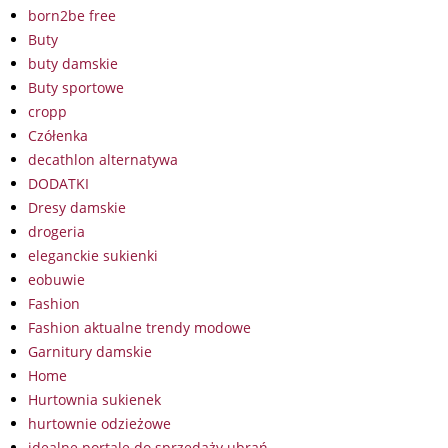
born2be free
Buty
buty damskie
Buty sportowe
cropp
Czółenka
decathlon alternatywa
DODATKI
Dresy damskie
drogeria
eleganckie sukienki
eobuwie
Fashion
Fashion aktualne trendy modowe
Garnitury damskie
Home
Hurtownia sukienek
hurtownie odzieżowe
idealne portale do sprzedaży ubrań