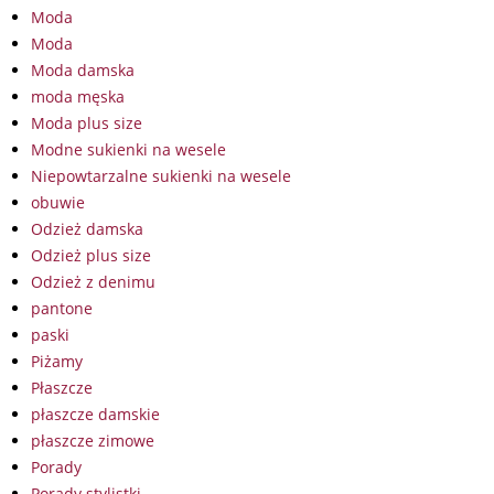
Moda
Moda
Moda damska
moda męska
Moda plus size
Modne sukienki na wesele
Niepowtarzalne sukienki na wesele
obuwie
Odzież damska
Odzież plus size
Odzież z denimu
pantone
paski
Piżamy
Płaszcze
płaszcze damskie
płaszcze zimowe
Porady
Porady stylistki