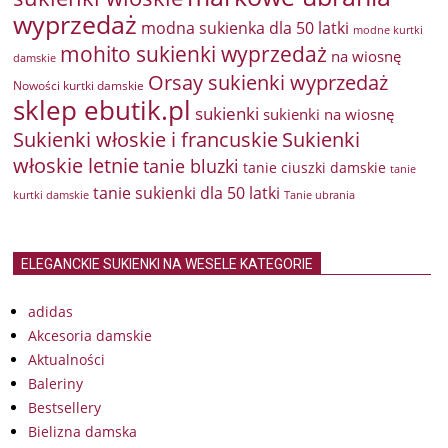
wyprzedaż
modna sukienka dla 50 latki
modne kurtki
mohito sukienki wyprzedaż
na wiosnę
damskie
Orsay sukienki wyprzedaż
Nowości kurtki damskie
sklep ebutik.pl
sukienki
sukienki na wiosnę
Sukienki włoskie i francuskie
Sukienki
włoskie letnie
tanie bluzki
tanie ciuszki damskie
tanie
tanie sukienki dla 50 latki
kurtki damskie
Tanie ubrania
ELEGANCKIE SUKIENKI NA WESELE KATEGORIE
adidas
Akcesoria damskie
Aktualności
Baleriny
Bestsellery
Bielizna damska