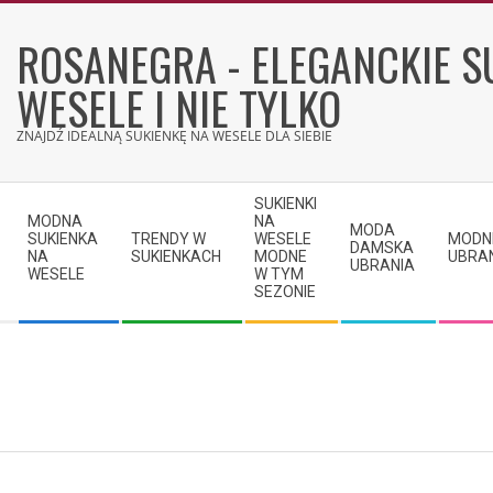
Skip
to
ROSANEGRA - ELEGANCKIE S
content
WESELE I NIE TYLKO
ZNAJDŹ IDEALNĄ SUKIENKĘ NA WESELE DLA SIEBIE
Secondary
SUKIENKI
Navigation
MODNA
NA
MODA
SUKIENKA
TRENDY W
WESELE
MODN
Menu
DAMSKA
NA
SUKIENKACH
MODNE
UBRA
UBRANIA
WESELE
W TYM
SEZONIE