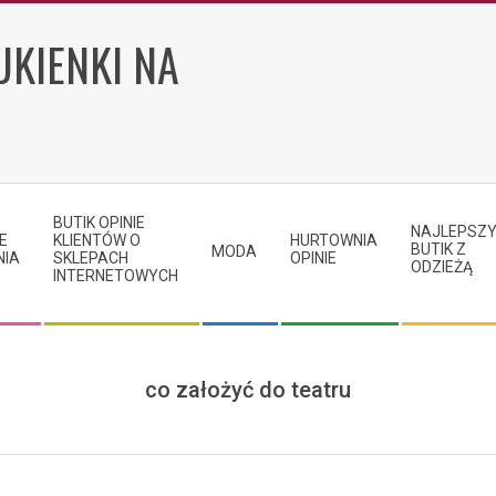
UKIENKI NA
BUTIK OPINIE
NAJLEPSZ
E
KLIENTÓW O
HURTOWNIA
BUTIK Z
MODA
NIA
SKLEPACH
OPINIE
ODZIEŻĄ
INTERNETOWYCH
co założyć do teatru